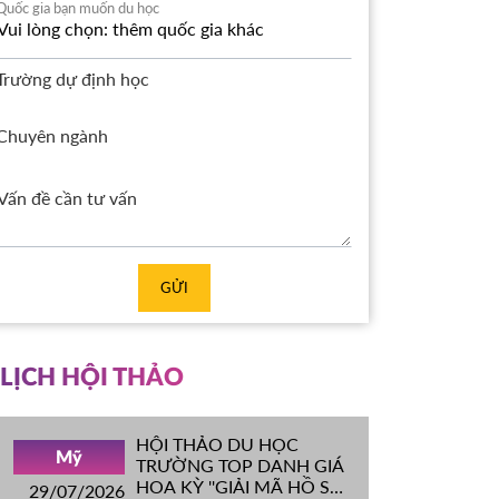
Quốc gia bạn muốn du học
Trường dự định học
Chuyên ngành
GỬI
LỊCH HỘI THẢO
HỘI THẢO DU HỌC
Mỹ
TRƯỜNG TOP DANH GIÁ
HOA KỲ ''GIẢI MÃ HỒ SƠ
29/07/2026