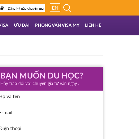
EN
Đăng ký gặp chuyên gia
VISA
ƯU ĐÃI
PHỎNG VẤN VISA MỸ
LIÊN HỆ
BẠN MUỐN DU HỌC?
Hãy trao đổi với chuyên gia tư vấn ngay .
Họ và tên
E-mail
Điện thoại