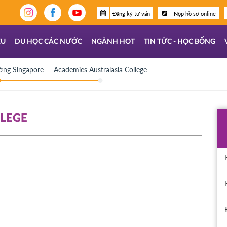
Đăng ký tư vấn
Nộp hồ sơ online
ỆU
DU HỌC CÁC NƯỚC
NGÀNH HOT
TIN TỨC - HỌC BỔNG
ờng Singapore
Academies Australasia College
LLEGE