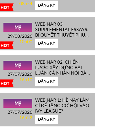
IVY LEAGUE''
08h54
ĐĂNG KÝ
HOT
WEBINAR 03:
Mỹ
SUPPLEMENTAL ESSAYS:
BÍ QUYẾT THUYẾT PHỤC
29/08/2026
HỘI ĐỒNG TUYỂN SINH
10h00
ĐĂNG KÝ
ĐH TOP ĐẦU MỸ
HOT
WEBINAR 02: CHIẾN
Mỹ
LƯỢC XÂY DỰNG BÀI
LUẬN CÁ NHÂN NỔI BẬT
27/07/2026
CHINH PHỤC ĐH TOP
16h10
ĐĂNG KÝ
ĐẦU MỸ
HOT
WEBINAR 1: HÈ NÀY LÀM
Mỹ
GÌ ĐỂ TĂNG CƠ HỘI VÀO
IVY LEAGUE?
27/07/2026
16h22
ĐĂNG KÝ