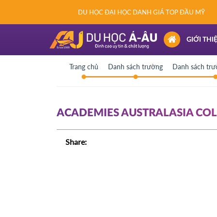
DU HỌC ĐẠI HỌC DANH GIÁ TOP ĐẦU MỸ
(CURRENT)
GIỚI THI
Trang chủ
Danh sách trường
Danh sách trư
ACADEMIES AUSTRALASIA CO
Share: