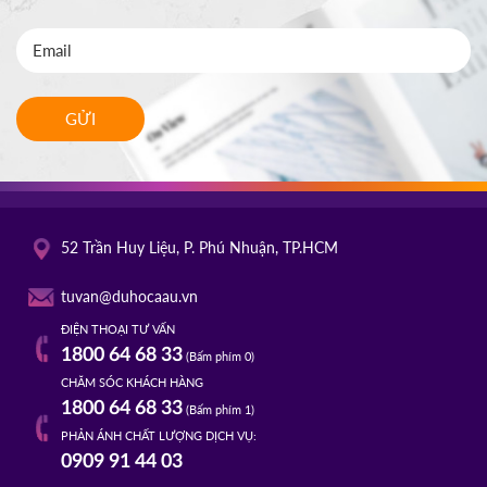
GỬI
52 Trần Huy Liệu, P. Phú Nhuận, TP.HCM
tuvan@duhocaau.vn
ĐIỆN THOẠI TƯ VẤN
1800 64 68 33
(Bấm phím 0)
CHĂM SÓC KHÁCH HÀNG
1800 64 68 33
(Bấm phím 1)
PHẢN ÁNH CHẤT LƯỢNG DỊCH VỤ:
0909 91 44 03