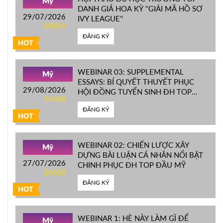
Mỹ
DANH GIÁ HOA KỲ ''GIẢI MÃ HỒ SƠ
29/07/2026
IVY LEAGUE''
08h54
ĐĂNG KÝ
HOT
WEBINAR 03: SUPPLEMENTAL
Mỹ
ESSAYS: BÍ QUYẾT THUYẾT PHỤC
29/08/2026
HỘI ĐỒNG TUYỂN SINH ĐH TOP
10h00
ĐẦU MỸ
ĐĂNG KÝ
HOT
WEBINAR 02: CHIẾN LƯỢC XÂY
Mỹ
DỰNG BÀI LUẬN CÁ NHÂN NỔI BẬT
27/07/2026
CHINH PHỤC ĐH TOP ĐẦU MỸ
16h10
ĐĂNG KÝ
HOT
WEBINAR 1: HÈ NÀY LÀM GÌ ĐỂ
Mỹ