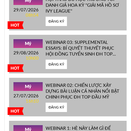
Mỹ
DANH GIÁ HOA KỲ ''GIẢI MÃ HỒ SƠ
29/07/2026
IVY LEAGUE''
08h54
ĐĂNG KÝ
HOT
WEBINAR 03: SUPPLEMENTAL
Mỹ
ESSAYS: BÍ QUYẾT THUYẾT PHỤC
29/08/2026
HỘI ĐỒNG TUYỂN SINH ĐH TOP
10h00
ĐẦU MỸ
ĐĂNG KÝ
HOT
WEBINAR 02: CHIẾN LƯỢC XÂY
Mỹ
DỰNG BÀI LUẬN CÁ NHÂN NỔI BẬT
27/07/2026
CHINH PHỤC ĐH TOP ĐẦU MỸ
16h10
ĐĂNG KÝ
HOT
WEBINAR 1: HÈ NÀY LÀM GÌ ĐỂ
Mỹ