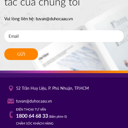
tác của chúng tôi
Vui lòng liên hệ:
tuvan@duhocaau.vn
GỬI
52 Trần Huy Liệu, P. Phú Nhuận, TP.HCM
tuvan@duhocaau.vn
ĐIỆN THOẠI TƯ VẤN
1800 64 68 33
(Bấm phím 0)
CHĂM SÓC KHÁCH HÀNG