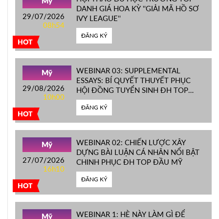
Mỹ
DANH GIÁ HOA KỲ ''GIẢI MÃ HỒ SƠ
29/07/2026
IVY LEAGUE''
08h54
ĐĂNG KÝ
HOT
WEBINAR 03: SUPPLEMENTAL
Mỹ
ESSAYS: BÍ QUYẾT THUYẾT PHỤC
29/08/2026
HỘI ĐỒNG TUYỂN SINH ĐH TOP
10h00
ĐẦU MỸ
ĐĂNG KÝ
HOT
WEBINAR 02: CHIẾN LƯỢC XÂY
Mỹ
DỰNG BÀI LUẬN CÁ NHÂN NỔI BẬT
27/07/2026
CHINH PHỤC ĐH TOP ĐẦU MỸ
16h10
ĐĂNG KÝ
HOT
WEBINAR 1: HÈ NÀY LÀM GÌ ĐỂ
Mỹ