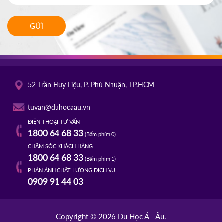
GỬI
52 Trần Huy Liệu, P. Phú Nhuận, TP.HCM
tuvan@duhocaau.vn
ĐIỆN THOẠI TƯ VẤN
1800 64 68 33
(Bấm phím 0)
CHĂM SÓC KHÁCH HÀNG
1800 64 68 33
(Bấm phím 1)
PHẢN ÁNH CHẤT LƯỢNG DỊCH VỤ:
0909 91 44 03
Copyright © 2026 Du Học Á - Âu.