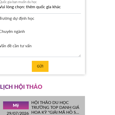
Quốc gia bạn muốn du học
Trường dự định học
Chuyên ngành
GỬI
LỊCH HỘI THẢO
HỘI THẢO DU HỌC
Mỹ
TRƯỜNG TOP DANH GIÁ
HOA KỲ ''GIẢI MÃ HỒ SƠ
29/07/2026