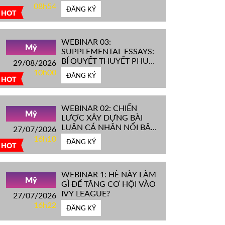
IVY LEAGUE''
08h54
ĐĂNG KÝ
HOT
WEBINAR 03:
Mỹ
SUPPLEMENTAL ESSAYS:
BÍ QUYẾT THUYẾT PHỤC
29/08/2026
HỘI ĐỒNG TUYỂN SINH
10h00
ĐĂNG KÝ
ĐH TOP ĐẦU MỸ
HOT
WEBINAR 02: CHIẾN
Mỹ
LƯỢC XÂY DỰNG BÀI
LUẬN CÁ NHÂN NỔI BẬT
27/07/2026
CHINH PHỤC ĐH TOP
16h10
ĐĂNG KÝ
ĐẦU MỸ
HOT
WEBINAR 1: HÈ NÀY LÀM
Mỹ
GÌ ĐỂ TĂNG CƠ HỘI VÀO
IVY LEAGUE?
27/07/2026
16h22
ĐĂNG KÝ