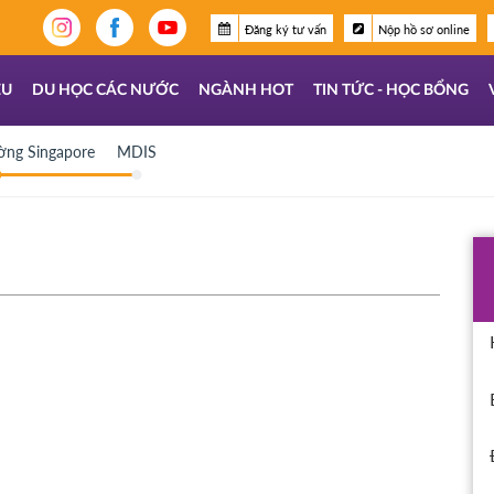
Đăng ký tư vấn
Nộp hồ sơ online
ỆU
DU HỌC CÁC NƯỚC
NGÀNH HOT
TIN TỨC - HỌC BỔNG
ờng Singapore
MDIS