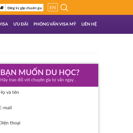
EN
Đăng ký gặp chuyên gia
VISA
ƯU ĐÃI
PHỎNG VẤN VISA MỸ
LIÊN HỆ
BẠN MUỐN DU HỌC?
Hãy trao đổi với chuyên gia tư vấn ngay .
Họ và tên
E-mail
Điện thoại