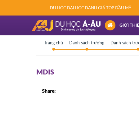
DU HỌC ĐẠI HỌC DANH GIÁ TOP ĐẦU MỸ
(CURRENT)
GIỚI THI
Trang chủ
Danh sách trường
Danh sách trư
MDIS
Share: