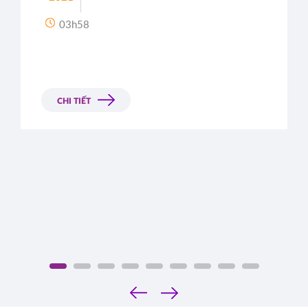
03h58
CHI TIẾT
‹
›