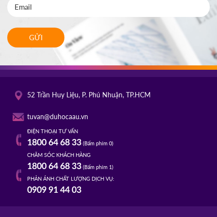
GỬI
52 Trần Huy Liệu, P. Phú Nhuận, TP.HCM
tuvan@duhocaau.vn
ĐIỆN THOẠI TƯ VẤN
1800 64 68 33
(Bấm phím 0)
CHĂM SÓC KHÁCH HÀNG
1800 64 68 33
(Bấm phím 1)
PHẢN ÁNH CHẤT LƯỢNG DỊCH VỤ:
0909 91 44 03