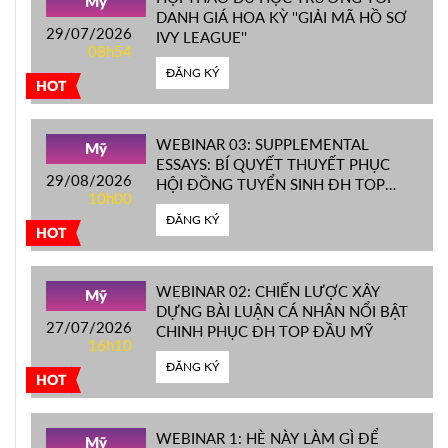
Mỹ
DANH GIÁ HOA KỲ ''GIẢI MÃ HỒ SƠ
29/07/2026
IVY LEAGUE''
08h54
ĐĂNG KÝ
HOT
WEBINAR 03: SUPPLEMENTAL
Mỹ
ESSAYS: BÍ QUYẾT THUYẾT PHỤC
29/08/2026
HỘI ĐỒNG TUYỂN SINH ĐH TOP
10h00
ĐẦU MỸ
ĐĂNG KÝ
HOT
WEBINAR 02: CHIẾN LƯỢC XÂY
Mỹ
DỰNG BÀI LUẬN CÁ NHÂN NỔI BẬT
27/07/2026
CHINH PHỤC ĐH TOP ĐẦU MỸ
16h10
ĐĂNG KÝ
HOT
WEBINAR 1: HÈ NÀY LÀM GÌ ĐỂ
Mỹ