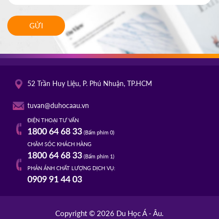
GỬI
52 Trần Huy Liệu, P. Phú Nhuận, TP.HCM
tuvan@duhocaau.vn
ĐIỆN THOẠI TƯ VẤN
1800 64 68 33
(Bấm phím 0)
CHĂM SÓC KHÁCH HÀNG
1800 64 68 33
(Bấm phím 1)
PHẢN ÁNH CHẤT LƯỢNG DỊCH VỤ:
0909 91 44 03
Copyright © 2026 Du Học Á - Âu.