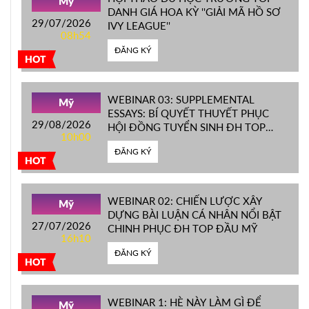
Mỹ
DANH GIÁ HOA KỲ ''GIẢI MÃ HỒ SƠ
29/07/2026
IVY LEAGUE''
08h54
ĐĂNG KÝ
HOT
WEBINAR 03: SUPPLEMENTAL
Mỹ
ESSAYS: BÍ QUYẾT THUYẾT PHỤC
29/08/2026
HỘI ĐỒNG TUYỂN SINH ĐH TOP
10h00
ĐẦU MỸ
ĐĂNG KÝ
HOT
WEBINAR 02: CHIẾN LƯỢC XÂY
Mỹ
DỰNG BÀI LUẬN CÁ NHÂN NỔI BẬT
27/07/2026
CHINH PHỤC ĐH TOP ĐẦU MỸ
16h10
ĐĂNG KÝ
HOT
WEBINAR 1: HÈ NÀY LÀM GÌ ĐỂ
Mỹ