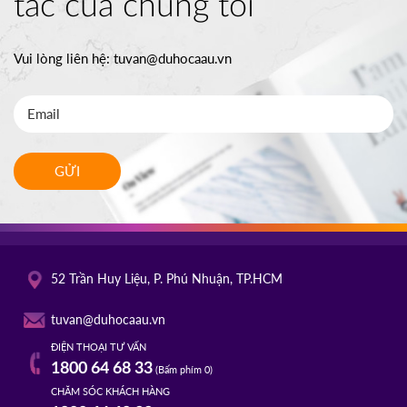
tác của chúng tôi
Vui lòng liên hệ:
tuvan@duhocaau.vn
GỬI
52 Trần Huy Liệu, P. Phú Nhuận, TP.HCM
tuvan@duhocaau.vn
ĐIỆN THOẠI TƯ VẤN
1800 64 68 33
(Bấm phím 0)
CHĂM SÓC KHÁCH HÀNG