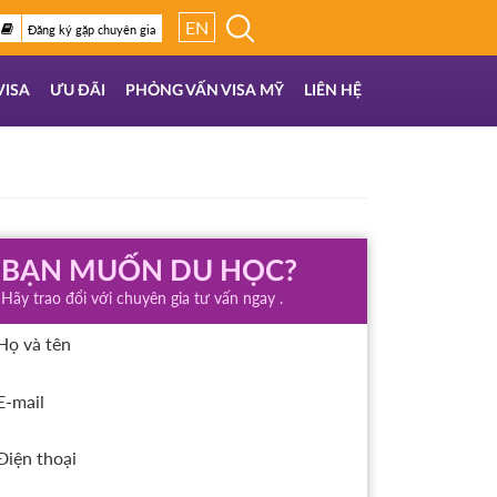
EN
Đăng ký gặp chuyên gia
VISA
ƯU ĐÃI
PHỎNG VẤN VISA MỸ
LIÊN HỆ
BẠN MUỐN DU HỌC?
Hãy trao đổi với chuyên gia tư vấn ngay .
Họ và tên
E-mail
Điện thoại