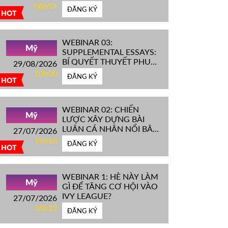
IVY LEAGUE''
08h54
ĐĂNG KÝ
HOT
WEBINAR 03:
Mỹ
SUPPLEMENTAL ESSAYS:
BÍ QUYẾT THUYẾT PHỤC
29/08/2026
HỘI ĐỒNG TUYỂN SINH
10h00
ĐĂNG KÝ
ĐH TOP ĐẦU MỸ
HOT
WEBINAR 02: CHIẾN
Mỹ
LƯỢC XÂY DỰNG BÀI
LUẬN CÁ NHÂN NỔI BẬT
27/07/2026
CHINH PHỤC ĐH TOP
16h10
ĐĂNG KÝ
ĐẦU MỸ
HOT
WEBINAR 1: HÈ NÀY LÀM
Mỹ
GÌ ĐỂ TĂNG CƠ HỘI VÀO
IVY LEAGUE?
27/07/2026
16h22
ĐĂNG KÝ