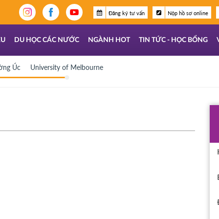
Đăng ký tư vấn
Nộp hồ sơ online
ỆU
DU HỌC CÁC NƯỚC
NGÀNH HOT
TIN TỨC - HỌC BỔNG
ờng Úc
University of Melbourne