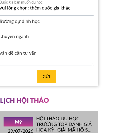
Quốc gia bạn muốn du học
Trường dự định học
Chuyên ngành
GỬI
LỊCH HỘI THẢO
HỘI THẢO DU HỌC
Mỹ
TRƯỜNG TOP DANH GIÁ
HOA KỲ ''GIẢI MÃ HỒ SƠ
29/07/2026