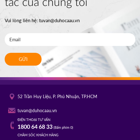
tác của chúng tôi
Vui lòng liên hệ:
tuvan@duhocaau.vn
GỬI
52 Trần Huy Liệu, P. Phú Nhuận, TP.HCM
tuvan@duhocaau.vn
ĐIỆN THOẠI TƯ VẤN
1800 64 68 33
(Bấm phím 0)
CHĂM SÓC KHÁCH HÀNG