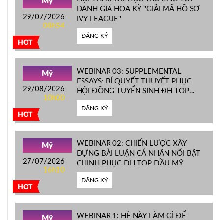
Mỹ
DANH GIÁ HOA KỲ ''GIẢI MÃ HỒ SƠ
29/07/2026
IVY LEAGUE''
08h54
ĐĂNG KÝ
HOT
WEBINAR 03: SUPPLEMENTAL
Mỹ
ESSAYS: BÍ QUYẾT THUYẾT PHỤC
29/08/2026
HỘI ĐỒNG TUYỂN SINH ĐH TOP
10h00
ĐẦU MỸ
ĐĂNG KÝ
HOT
WEBINAR 02: CHIẾN LƯỢC XÂY
Mỹ
DỰNG BÀI LUẬN CÁ NHÂN NỔI BẬT
27/07/2026
CHINH PHỤC ĐH TOP ĐẦU MỸ
16h10
ĐĂNG KÝ
HOT
WEBINAR 1: HÈ NÀY LÀM GÌ ĐỂ
Mỹ