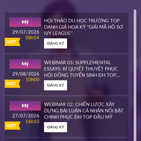
INTERLINK
Mỹ
02/04/2026
14h00
HỘI THẢO DU HỌC TRƯỜNG TOP
Mỹ
HOT
DANH GIÁ HOA KỲ ''GIẢI MÃ HỒ SƠ
ĐĂNG KÝ
29/07/2026
IVY LEAGUE''
08h54
HOT
ĐĂNG KÝ
CALIFORNIA STATE UNIVERSITY,
Mỹ
EAST BAY CONTINUING
25/03/2026
EDUCATION
10h00
WEBINAR 03: SUPPLEMENTAL
Mỹ
HOT
ESSAYS: BÍ QUYẾT THUYẾT PHỤC
ĐĂNG KÝ
29/08/2026
HỘI ĐỒNG TUYỂN SINH ĐH TOP
10h00
ĐẦU MỸ
HOT
ĐĂNG KÝ
PIERCE COLLEGE
Mỹ
23/03/2026
14h00
WEBINAR 02: CHIẾN LƯỢC XÂY
Mỹ
HOT
DỰNG BÀI LUẬN CÁ NHÂN NỔI BẬT
ĐĂNG KÝ
27/07/2026
CHINH PHỤC ĐH TOP ĐẦU MỸ
16h10
HOT
ĐĂNG KÝ
WHATCOM COMMUNITY COLLEGE
Mỹ
16/03/2026