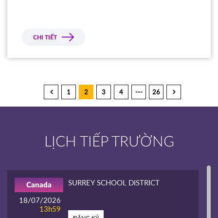
CHI TIẾT
1
2
3
4
---
26
LỊCH TIẾP TRƯỜNG
SURREY SCHOOL DISTRICT
Canada
18/07/2026
13h59
ĐĂNG KÝ