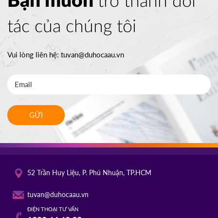
Bạn muốn
trở thành đối
tác của chúng tôi
TỔ CHỨC ICEAP
Canada
07/10/2025
14h30
Vui lòng liên hệ:
tuvan@duhocaau.vn
HOT
ĐĂNG KÝ
YORKVILLE UNIVERSITY TORONTO
Canada
FILM SCHOOL
03/10/2025
10h00
GỬI
HOT
ĐĂNG KÝ
TROY UNIVERSITY
Mỹ
02/10/2025
52 Trần Huy Liệu, P. Phú Nhuận, TP.HCM
14h00
HOT
ĐĂNG KÝ
tuvan@duhocaau.vn
ĐIỆN THOẠI TƯ VẤN
TACOMA COMMUNITY COLLEGE