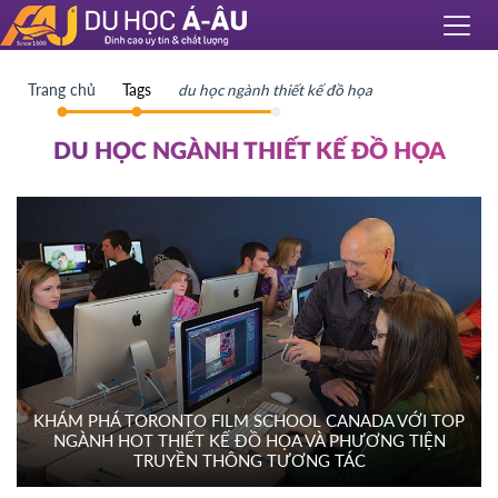
Trang chủ
Tags
du học ngành thiết kế đồ họa
DU HỌC NGÀNH THIẾT KẾ ĐỒ HỌA
KHÁM PHÁ TORONTO FILM SCHOOL CANADA VỚI TOP
NGÀNH HOT THIẾT KẾ ĐỒ HỌA VÀ PHƯƠNG TIỆN
TRUYỀN THÔNG TƯƠNG TÁC