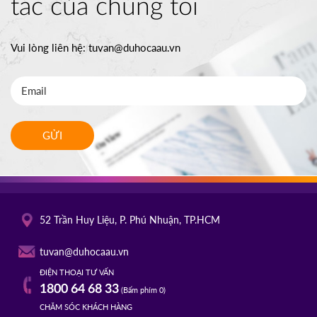
tác của chúng tôi
Vui lòng liên hệ:
tuvan@duhocaau.vn
GỬI
52 Trần Huy Liệu, P. Phú Nhuận, TP.HCM
tuvan@duhocaau.vn
ĐIỆN THOẠI TƯ VẤN
1800 64 68 33
(Bấm phím 0)
CHĂM SÓC KHÁCH HÀNG