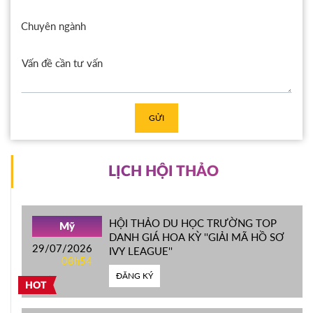
Chuyên ngành
GỬI
LỊCH HỘI THẢO
HỘI THẢO DU HỌC TRƯỜNG TOP
Mỹ
DANH GIÁ HOA KỲ ''GIẢI MÃ HỒ SƠ
29/07/2026
IVY LEAGUE''
08h54
ĐĂNG KÝ
HOT