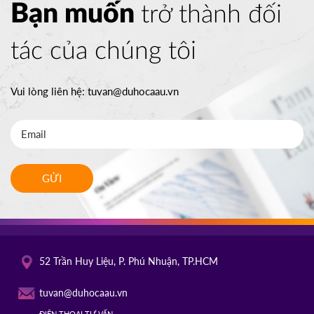
Bạn muốn
trở thành đối
tác của chúng tôi
Vui lòng liên hệ:
tuvan@duhocaau.vn
GỬI
52 Trần Huy Liệu, P. Phú Nhuận, TP.HCM
tuvan@duhocaau.vn
ĐIỆN THOẠI TƯ VẤN