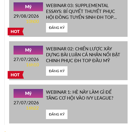
WEBINAR 03: SUPPLEMENTAL
Mỹ
ESSAYS: BÍ QUYẾT THUYẾT PHỤC
29/08/2026
HỘI ĐỒNG TUYỂN SINH ĐH TOP
10h00
ĐẦU MỸ
ĐĂNG KÝ
HOT
WEBINAR 02: CHIẾN LƯỢC XÂY
Mỹ
DỰNG BÀI LUẬN CÁ NHÂN NỔI BẬT
27/07/2026
CHINH PHỤC ĐH TOP ĐẦU MỸ
16h10
ĐĂNG KÝ
HOT
WEBINAR 1: HÈ NÀY LÀM GÌ ĐỂ
Mỹ
TĂNG CƠ HỘI VÀO IVY LEAGUE?
27/07/2026
16h22
ĐĂNG KÝ