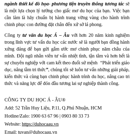
ngành thiết kế đồ họa- phương tiện truyền thông tương tác
 sẽ 
là một lựa chọn lý tưởng cho giấc mơ du học của bạn. Việc bạn 
cần làm là hãy chuẩn bị hành trang vững vàng cho hành trình 
chinh phục con đường đặt chân đến xứ sở lá phong. 
Công ty 
tư vấn du học
Á – Âu
 với hơn 20 năm kinh nghiệm 
trong lĩnh vực tư vấn du học các nước sẽ là người bạn đồng hành 
xứng đáng để bạn gửi gắm ước mơ chinh phục năm châu của 
mình. Đội ngũ nhân viên tư vấn nhiệt tình, tận tâm và hơn hết là 
sự chuyên nghiệp với cam kết theo đuổi 
sứ mệnh  “Phát triển giáo 
dục, nâng tầm tri thức
”
, chúng tôi sẽ luôn tư vấn những giải pháp, 
kiến thức và cùng bạn chinh phục hành trình du học, nâng cao tri 
thức và năng lực để đón đầu tương lai sự nghiệp thành công.
CÔNG TY DU HỌC Á - ÂU®
Add: 52 Trần Huy Liệu, P.11, Q.Phú Nhuận, HCM
Hotline/Zalo: 1900 63 67 96 | 0903 80 33 73
Website: 
https://duhocaau.vn
Email: tuvan@duhocaau.vn