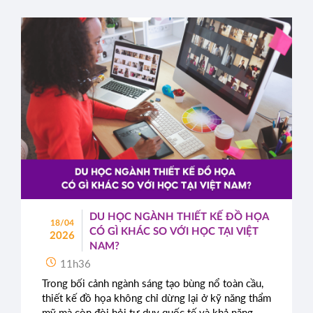
DU HỌC NGÀNH THIẾT KẾ ĐỒ HỌA
18/04
CÓ GÌ KHÁC SO VỚI HỌC TẠI VIỆT
2026
NAM?
11h36
Trong bối cảnh ngành sáng tạo bùng nổ toàn cầu,
thiết kế đồ họa không chỉ dừng lại ở kỹ năng thẩm
mỹ mà còn đòi hỏi tư duy quốc tế và khả năng