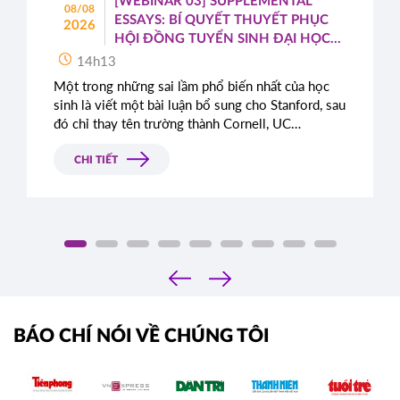
[WEBINAR 03] SUPPLEMENTAL
08/08
ESSAYS: BÍ QUYẾT THUYẾT PHỤC
2026
HỘI ĐỒNG TUYỂN SINH ĐẠI HỌC
TOP ĐẦU MỸ
14h13
Một trong những sai lầm phổ biến nhất của học
sinh là viết một bài luận bổ sung cho Stanford, sau
đó chỉ thay tên trường thành Cornell, UC
Berkeley, UCLA hoặc NYU.
CHI TIẾT
‹
›
BÁO CHÍ NÓI VỀ CHÚNG TÔI