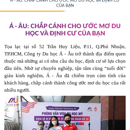
Á - ÂU: CHẮP CÁNH CHO ƯỚC MƠ DU HỌC VÀ ĐỊNH CƯ
CỦA BẠN
Á - ÂU: CHẮP CÁNH CHO ƯỚC MƠ DU
HỌC VÀ ĐỊNH CƯ CỦA BẠN
Tọa lạc tại số 52 Trần Huy Liệu, P.11, Q.Phú Nhuận, 
TP.HCM, Công ty Du học Á - Âu trở thành địa điểm quen 
thuộc mà những ai có nhu cầu du học, định cư sẽ lựa chọn 
đầu tiên. Nhờ sự chuyên nghiệp, tận tâm cùng “tuổi đời” 
giàu kinh nghiệm, Á - Âu đã chiếm trọn cảm tình của 
khách hàng, chắp cánh thành công ước mơ du học của rất 
nhiều người.