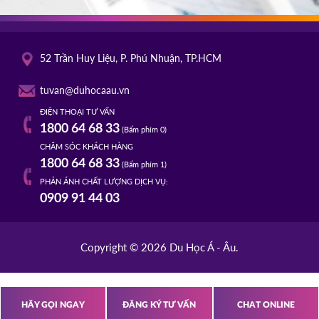
52 Trần Huy Liệu, P. Phú Nhuận, TP.HCM
tuvan@duhocaau.vn
ĐIỆN THOẠI TƯ VẤN
1800 64 68 33
(Bấm phím 0)
CHĂM SÓC KHÁCH HÀNG
1800 64 68 33
(Bấm phím 1)
PHẢN ÁNH CHẤT LƯỢNG DỊCH VỤ:
0909 91 44 03
Copyright © 2026 Du Học Á - Âu.
HÃY GỌI NGAY
ĐĂNG KÝ TƯ VẤN
CHAT ONLINE
s