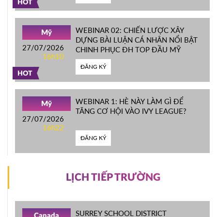
HOT
WEBINAR 02: CHIẾN LƯỢC XÂY
Mỹ
DỰNG BÀI LUẬN CÁ NHÂN NỔI BẬT
27/07/2026
CHINH PHỤC ĐH TOP ĐẦU MỸ
16h10
ĐĂNG KÝ
HOT
WEBINAR 1: HÈ NÀY LÀM GÌ ĐỂ
Mỹ
TĂNG CƠ HỘI VÀO IVY LEAGUE?
27/07/2026
16h22
ĐĂNG KÝ
LỊCH TIẾP TRƯỜNG
SURREY SCHOOL DISTRICT
Canada