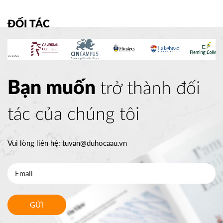
ĐỐI TÁC
Bạn muốn
trở thành đối
tác của chúng tôi
Vui lòng liên hệ:
tuvan@duhocaau.vn
GỬI