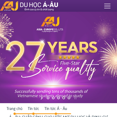
Trang chủ
Tin tức
Tin tức Á - Âu