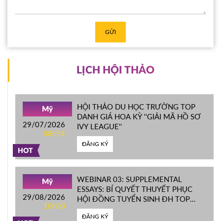
GỬI
LỊCH HỘI THẢO
HỘI THẢO DU HỌC TRƯỜNG TOP
Mỹ
DANH GIÁ HOA KỲ ''GIẢI MÃ HỒ SƠ
29/07/2026
IVY LEAGUE''
08h54
ĐĂNG KÝ
HOT
WEBINAR 03: SUPPLEMENTAL
Mỹ
ESSAYS: BÍ QUYẾT THUYẾT PHỤC
29/08/2026
HỘI ĐỒNG TUYỂN SINH ĐH TOP
10h00
ĐẦU MỸ
ĐĂNG KÝ