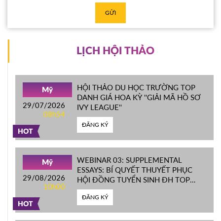
GỬI
LỊCH HỘI THẢO
HỘI THẢO DU HỌC TRƯỜNG TOP
Mỹ
DANH GIÁ HOA KỲ ''GIẢI MÃ HỒ SƠ
29/07/2026
IVY LEAGUE''
08h54
ĐĂNG KÝ
HOT
WEBINAR 03: SUPPLEMENTAL
Mỹ
ESSAYS: BÍ QUYẾT THUYẾT PHỤC
29/08/2026
HỘI ĐỒNG TUYỂN SINH ĐH TOP
10h00
ĐẦU MỸ
ĐĂNG KÝ
HOT