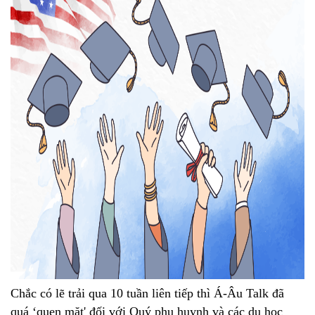
Chắc có lẽ trải qua 10 tuần liên tiếp thì Á-Âu Talk đã
quá ‘quen mặt' đối với Quý phụ huynh và các du học