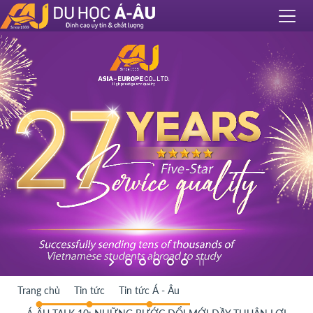
Trang chủ
Tin tức
Tin tức Á - Âu