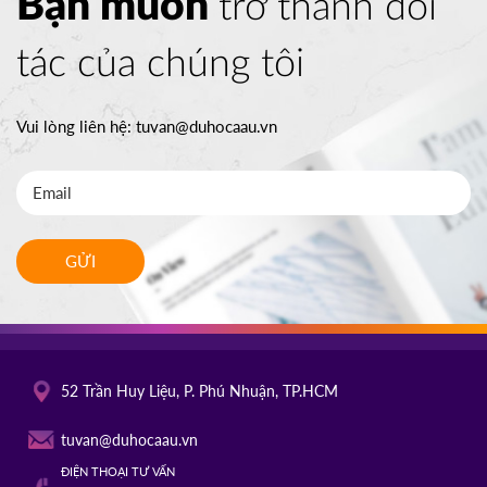
Bạn muốn
trở thành đối
tác của chúng tôi
Vui lòng liên hệ:
tuvan@duhocaau.vn
GỬI
52 Trần Huy Liệu, P. Phú Nhuận, TP.HCM
tuvan@duhocaau.vn
ĐIỆN THOẠI TƯ VẤN