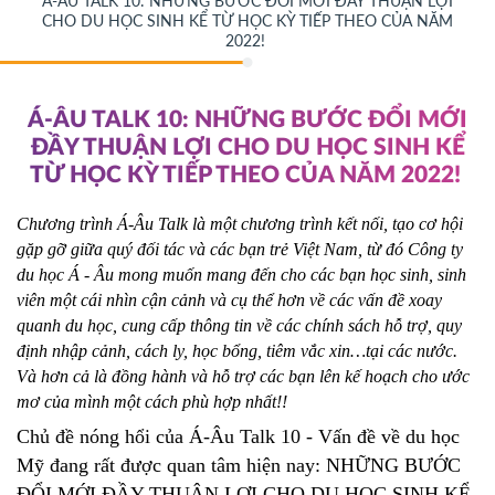
Á-ÂU TALK 10: NHỮNG BƯỚC ĐỔI MỚI ĐẦY THUẬN LỢI
CHO DU HỌC SINH KỂ TỪ HỌC KỲ TIẾP THEO CỦA NĂM
2022!
Á-ÂU TALK 10: NHỮNG BƯỚC ĐỔI MỚI
ĐẦY THUẬN LỢI CHO DU HỌC SINH KỂ
TỪ HỌC KỲ TIẾP THEO CỦA NĂM 2022!
Chương trình Á-Âu Talk là một chương trình kết nối, tạo cơ hội
gặp gỡ giữa quý đối tác và các bạn trẻ Việt Nam, từ đó Công ty
du học Á - Âu mong muốn mang đến cho các bạn học sinh, sinh
viên một cái nhìn cận cảnh và cụ thể hơn về các vấn đề xoay
quanh du học, cung cấp thông tin về các chính sách hỗ trợ, quy
định nhập cảnh, cách ly, học bổng, tiêm vắc xin…tại các nước.
Và hơn cả là đồng hành và hỗ trợ các bạn lên kế hoạch cho ước
mơ của mình một cách phù hợp nhất!!
Chủ đề nóng hổi của Á-Âu Talk 10 - Vấn đề về du học
Mỹ đang rất được quan tâm hiện nay: NHỮNG BƯỚC
ĐỔI MỚI ĐẦY THUẬN LỢI CHO DU HỌC SINH KỂ