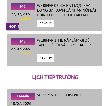
WEBINAR 02: CHIẾN LƯỢC XÂY
Mỹ
DỰNG BÀI LUẬN CÁ NHÂN NỔI BẬT
27/07/2026
CHINH PHỤC ĐH TOP ĐẦU MỸ
16h10
ĐĂNG KÝ
HOT
WEBINAR 1: HÈ NÀY LÀM GÌ ĐỂ
Mỹ
TĂNG CƠ HỘI VÀO IVY LEAGUE?
27/07/2026
16h22
ĐĂNG KÝ
LỊCH TIẾP TRƯỜNG
SURREY SCHOOL DISTRICT
Canada
18/07/2026