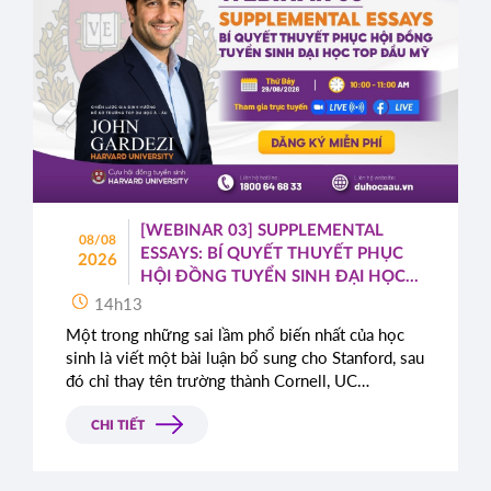
[WEBINAR 03] SUPPLEMENTAL
08/08
ESSAYS: BÍ QUYẾT THUYẾT PHỤC
2026
HỘI ĐỒNG TUYỂN SINH ĐẠI HỌC
TOP ĐẦU MỸ
14h13
Một trong những sai lầm phổ biến nhất của học
sinh là viết một bài luận bổ sung cho Stanford, sau
đó chỉ thay tên trường thành Cornell, UC
Berkeley, UCLA hoặc NYU.
CHI TIẾT