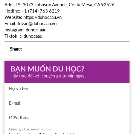
Add U.S: 3073 Johnson Avenue, Costa Mesa, CA 92626
Hotline: +1 (714) 763 6219
Website: https://duhocaau.vn
Email: tuvan@duhocaau.vn
Instagram: duhoc_aau
Tiktok: @duhocaau
Share:
BẠN MUỐN DU HỌC?
Hãy trao đổi với chuyên gia tư vấn ngay .
Họ và tên
E-mail
Điện thoại
Quốc gia bạn muốn du học