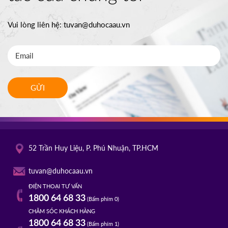
Vui lòng liên hệ:
tuvan@duhocaau.vn
GỬI
52 Trần Huy Liệu, P. Phú Nhuận, TP.HCM
tuvan@duhocaau.vn
ĐIỆN THOẠI TƯ VẤN
1800 64 68 33
(Bấm phím 0)
CHĂM SÓC KHÁCH HÀNG
1800 64 68 33
(Bấm phím 1)