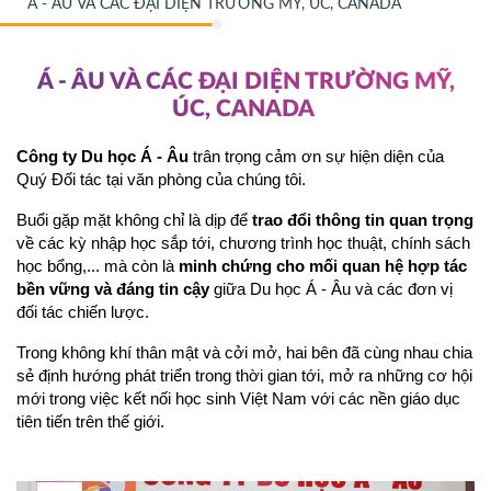
Á - ÂU VÀ CÁC ĐẠI DIỆN TRƯỜNG MỸ, ÚC, CANADA
Á - ÂU VÀ CÁC ĐẠI DIỆN TRƯỜNG MỸ,
ÚC, CANADA
Công ty Du học Á - Âu
 trân trọng cảm ơn sự hiện diện của 
Quý Đối tác tại văn phòng của chúng tôi.
Buổi gặp mặt không chỉ là dịp để 
trao đổi thông tin quan trọng
về các kỳ nhập học sắp tới, chương trình học thuật, chính sách 
học bổng,... mà còn là 
minh chứng cho mối quan hệ hợp tác 
bền vững và đáng tin cậy
 giữa Du học Á - Âu và các đơn vị 
đối tác chiến lược.
Trong không khí thân mật và cởi mở, hai bên đã cùng nhau chia 
sẻ định hướng phát triển trong thời gian tới, mở ra những cơ hội 
mới trong việc kết nối học sinh Việt Nam với các nền giáo dục 
tiên tiến trên thế giới.