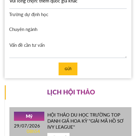
Trường dự định học
Chuyên ngành
GỬI
LỊCH HỘI THẢO
HỘI THẢO DU HỌC TRƯỜNG TOP
Mỹ
DANH GIÁ HOA KỲ ''GIẢI MÃ HỒ SƠ
29/07/2026
IVY LEAGUE''
08h54