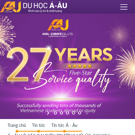
Trang chủ
Tin tức
Tin tức Á - Âu