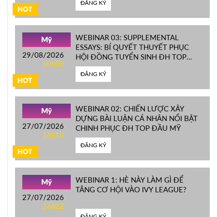
ĐĂNG KÝ
HOT
WEBINAR 03: SUPPLEMENTAL
Mỹ
ESSAYS: BÍ QUYẾT THUYẾT PHỤC
29/08/2026
HỘI ĐỒNG TUYỂN SINH ĐH TOP
10h00
ĐẦU MỸ
ĐĂNG KÝ
HOT
WEBINAR 02: CHIẾN LƯỢC XÂY
Mỹ
DỰNG BÀI LUẬN CÁ NHÂN NỔI BẬT
27/07/2026
CHINH PHỤC ĐH TOP ĐẦU MỸ
16h10
ĐĂNG KÝ
HOT
WEBINAR 1: HÈ NÀY LÀM GÌ ĐỂ
Mỹ
TĂNG CƠ HỘI VÀO IVY LEAGUE?
27/07/2026
16h22
ĐĂNG KÝ