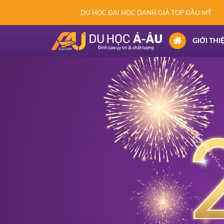
DU HỌC ĐẠI HỌC DANH GIÁ TOP ĐẦU MỸ
(CURRENT)
GIỚI THI