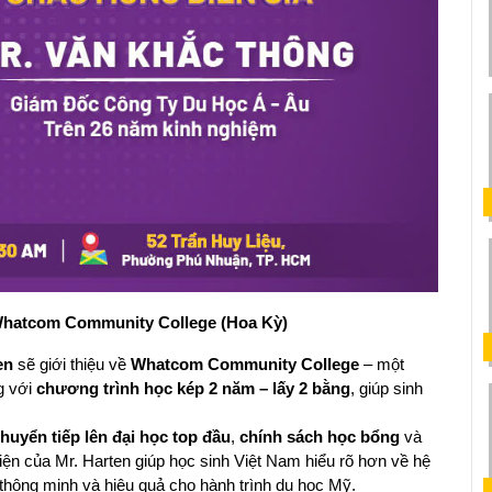
 Whatcom Community College (Hoa Kỳ)
en
 sẽ giới thiệu về 
Whatcom Community College
 – một 
 với 
chương trình học kép 2 năm – lấy 2 bằng
, giúp sinh 
chuyển tiếp lên đại học top đầu
, 
chính sách học bổng
 và 
iện của Mr. Harten giúp học sinh Việt Nam hiểu rõ hơn về hệ 
 thông minh và hiệu quả cho hành trình du học Mỹ.