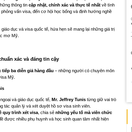
hững thông tin 
cập nhật, chính xác và thực tế nhất
 về tình 
, phỏng vấn visa, đến cơ hội học bổng và định hướng nghề 
c giáo dục và visa quốc tế, hứa hẹn sẽ mang lại những giá trị 
iấc mơ Mỹ.
chuẩn xác và đáng tin cậy
 tiếp ba diễn giả hàng đầu
 – những người có chuyên môn 
visa Mỹ.
is
ngoại và giáo dục quốc tế, 
Mr. Jeffrey Tunis
 từng giữ vai trò 
ng tác quản lý và xét duyệt hồ sơ visa sinh viên.
 quy trình xét visa
, chia sẻ 
những yếu tố mà viên chức 
 đề được nhiều phụ huynh và học sinh quan tâm nhất hiện 