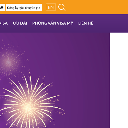
EN
Đăng ký gặp chuyên gia
VISA
ƯU ĐÃI
PHỎNG VẤN VISA MỸ
LIÊN HỆ