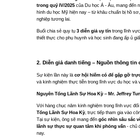
trong quý IV/2025
 của Du học Á - Âu, mang đến n
hình du học Mỹ hiện nay – từ khâu chuẩn bị hồ sơ
nghiệp tương lai.
Buổi chia sẻ quy tụ 
3 diễn giả uy tín
 trong lĩnh vự
thiết thực cho phụ huynh và học sinh đang ấp ủ g
2. Diễn giả danh tiếng – Nguồn thông tin 
Sự kiện lần này là 
cơ hội hiếm có để gặp gỡ trực
và kinh nghiệm thực tiễn trong lĩnh vực du học và 
Nguyên Tổng Lãnh Sự Hoa Kỳ – Mr. Jeffrey Tun
Với hàng chục năm kinh nghiệm trong lĩnh vực đối 
Tổng Lãnh Sự Hoa Kỳ
, trực tiếp tham gia vào cô
Tại sự kiện, ông sẽ mang đến 
góc nhìn sâu sắc về
lãnh sự thực sự quan tâm khi phỏng vấn
 - chủ
nay.