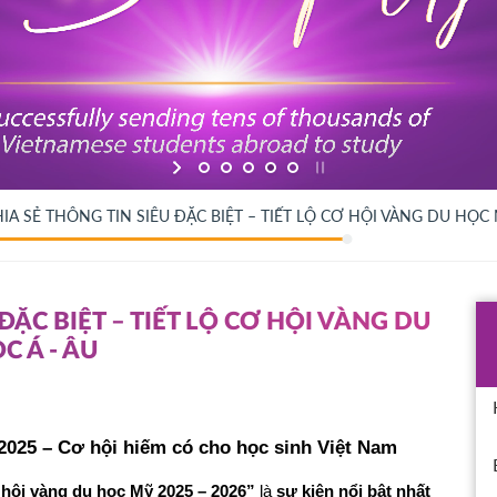
IA SẺ THÔNG TIN SIÊU ĐẶC BIỆT – TIẾT LỘ CƠ HỘI VÀNG DU HỌC M
ĐẶC BIỆT – TIẾT LỘ CƠ HỘI VÀNG DU
C Á - ÂU
2025 – Cơ hội hiếm có cho học sinh Việt Nam
cơ hội vàng du học Mỹ 2025 – 2026”
 là 
sự kiện nổi bật nhất 