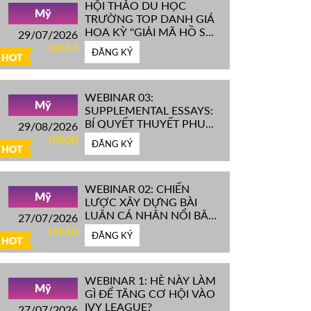
HỘI THẢO DU HỌC
Mỹ
TRƯỜNG TOP DANH GIÁ
HOA KỲ ''GIẢI MÃ HỒ SƠ
29/07/2026
IVY LEAGUE''
08h54
ĐĂNG KÝ
HOT
WEBINAR 03:
Mỹ
SUPPLEMENTAL ESSAYS:
BÍ QUYẾT THUYẾT PHỤC
29/08/2026
HỘI ĐỒNG TUYỂN SINH
10h00
ĐĂNG KÝ
ĐH TOP ĐẦU MỸ
HOT
WEBINAR 02: CHIẾN
Mỹ
LƯỢC XÂY DỰNG BÀI
LUẬN CÁ NHÂN NỔI BẬT
27/07/2026
CHINH PHỤC ĐH TOP
16h10
ĐĂNG KÝ
ĐẦU MỸ
HOT
WEBINAR 1: HÈ NÀY LÀM
Mỹ
GÌ ĐỂ TĂNG CƠ HỘI VÀO
IVY LEAGUE?
27/07/2026