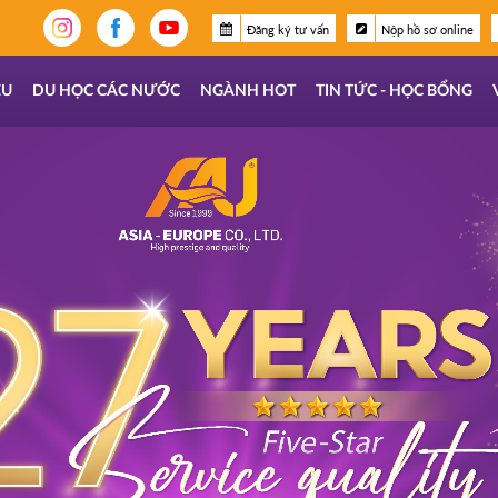
Đăng ký tư vấn
Nộp hồ sơ online
ỆU
DU HỌC CÁC NƯỚC
NGÀNH HOT
TIN TỨC - HỌC BỔNG