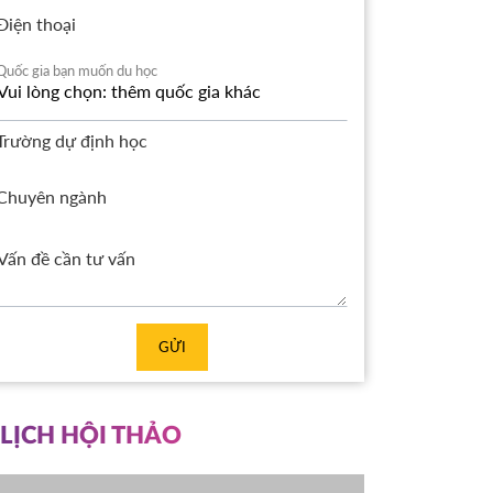
Điện thoại
Quốc gia bạn muốn du học
Trường dự định học
Chuyên ngành
GỬI
LỊCH HỘI THẢO