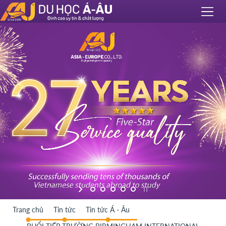
Trang chủ
Tin tức
Tin tức Á - Âu