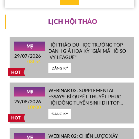
LỊCH HỘI THẢO
HỘI THẢO DU HỌC TRƯỜNG TOP
Mỹ
DANH GIÁ HOA KỲ ''GIẢI MÃ HỒ SƠ
29/07/2026
IVY LEAGUE''
08h54
ĐĂNG KÝ
HOT
WEBINAR 03: SUPPLEMENTAL
Mỹ
ESSAYS: BÍ QUYẾT THUYẾT PHỤC
29/08/2026
HỘI ĐỒNG TUYỂN SINH ĐH TOP
10h00
ĐẦU MỸ
ĐĂNG KÝ
HOT
WEBINAR 02: CHIẾN LƯỢC XÂY
Mỹ