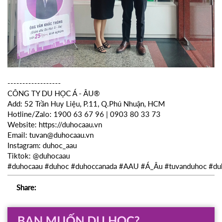
------------------
CÔNG TY DU HỌC Á - ÂU®
Add: 52 Trần Huy Liệu, P.11, Q.Phú Nhuận, HCM
Hotline/Zalo: 1900 63 67 96 | 0903 80 33 73
Website:
https://duhocaau.vn
Email: tuvan@duhocaau.vn
Instagram: duhoc_aau
Tiktok: @duhocaau
#duhocaau
#duhoc
#duhoccanada
#AAU
#Á_Âu
#tuvanduhoc
#du
Share:
BẠN MUỐN DU HỌC?