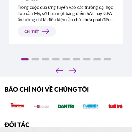
Trong cuộc đua ứng tuyển vào các trường đại học
Top đầu Mỹ, sở hữu một bảng điểm SAT hay GPA
ấn tượng chỉ là điều kiện cần chứ chưa phải điều
kiện đủ. Rất nhiều học sinh sở hữu điểm số gần
như tuyệt đối vẫn bị từ chối chỉ vì bài luận thiếu
CHI TIẾT
chiều sâu. Đâu là tiêu chí thực sự mà Ban tuyển
sinh các trường Ivy League tìm kiếm?
‹
›
BÁO CHÍ NÓI VỀ CHÚNG TÔI
ĐỐI TÁC