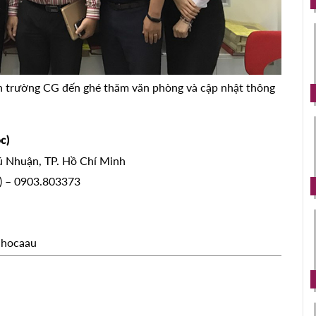
n trường CG đến ghé thăm văn phòng và cập nhật thông
c)
hú Nhuận, TP. Hồ Chí Minh
s) – 0903.803373
uhocaau