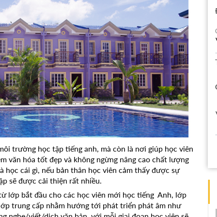
ôi trường học tập tiếng anh, mà còn là nơi giúp học viên
iệm văn hóa tốt đẹp và không ngừng nâng cao chất lượng
à học cái gì, nếu bản thân học viên cảm thấy được sự
ập sẽ được cải thiện rất nhiều.
từ lớp bắt đầu cho các học viên mới học tiếng Anh, lớp
 lớp trung cấp nhằm hướng tới phát triển phát âm như
ng nghe/viết/dịch văn bản, với mỗi giai đoạn học viên sẽ