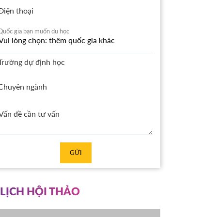
Điện thoại
Quốc gia bạn muốn du học
Trường dự định học
Chuyên ngành
GỬI
LỊCH HỘI THẢO