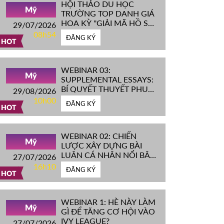
HỘI THẢO DU HỌC
Mỹ
TRƯỜNG TOP DANH GIÁ
HOA KỲ ''GIẢI MÃ HỒ SƠ
29/07/2026
IVY LEAGUE''
08h54
ĐĂNG KÝ
HOT
WEBINAR 03:
Mỹ
SUPPLEMENTAL ESSAYS:
BÍ QUYẾT THUYẾT PHỤC
29/08/2026
HỘI ĐỒNG TUYỂN SINH
10h00
ĐĂNG KÝ
ĐH TOP ĐẦU MỸ
HOT
WEBINAR 02: CHIẾN
Mỹ
LƯỢC XÂY DỰNG BÀI
LUẬN CÁ NHÂN NỔI BẬT
27/07/2026
CHINH PHỤC ĐH TOP
16h10
ĐĂNG KÝ
ĐẦU MỸ
HOT
WEBINAR 1: HÈ NÀY LÀM
Mỹ
GÌ ĐỂ TĂNG CƠ HỘI VÀO
IVY LEAGUE?
27/07/2026