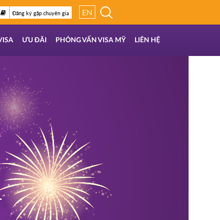
EN
Đăng ký gặp chuyên gia
VISA
ƯU ĐÃI
PHỎNG VẤN VISA MỸ
LIÊN HỆ