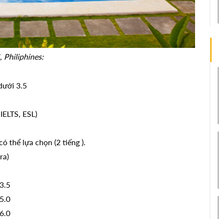
 Philiphines:
dưới 3.5
 IELTS, ESL)
ó thể lựa chọn (2 tiếng ).
ra)
3.5
5.0
6.0