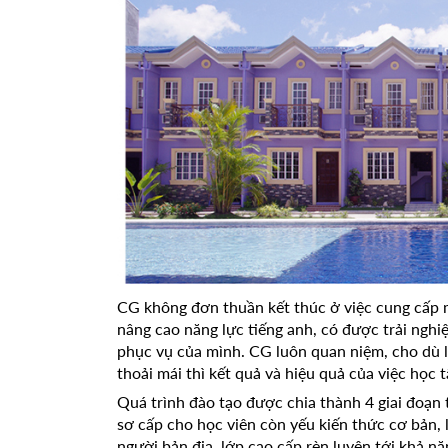
CG không đơn thuần kết thúc ở việc cung cấp m
nâng cao năng lực tiếng anh, có được trải ngh
phục vụ của mình. CG luôn quan niệm, cho dù l
thoải mái thì kết quả và hiệu quả của việc học t
Quá trình đào tạo được chia thành 4 giai đoạn 
sơ cấp cho học viên còn yếu kiến thức cơ bản,
người bản địa, lớp cao cấp rèn luyện tới khả nă