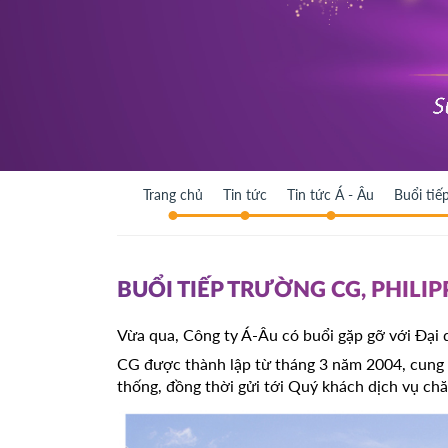
Trang chủ
Tin tức
Tin tức Á - Âu
Buổi tiế
BUỔI TIẾP TRƯỜNG CG, PHILIP
Vừa qua, Công ty Á-Âu có buổi gặp gỡ với Đại d
CG được thành lập từ tháng 3 năm 2004, cung 
thống, đồng thời gửi tới Quý khách dịch vụ chă