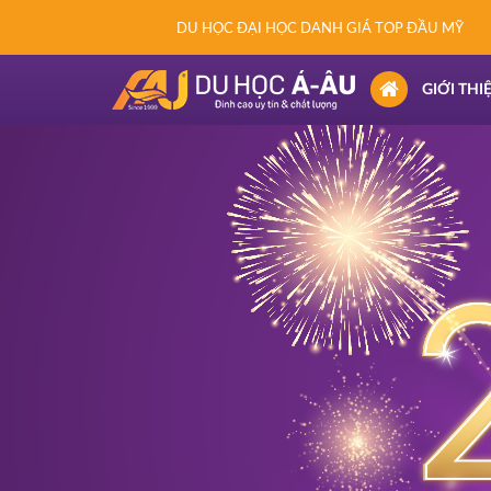
DU HỌC ĐẠI HỌC DANH GIÁ TOP ĐẦU MỸ
(CURRENT)
GIỚI THI