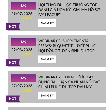
HỘI THẢO DU HỌC TRƯỜNG TOP
Mỹ
DANH GIÁ HOA KỲ ''GIẢI MÃ HỒ SƠ
29/07/2026
IVY LEAGUE''
08h54
ĐĂNG KÝ
HOT
WEBINAR 03: SUPPLEMENTAL
Mỹ
ESSAYS: BÍ QUYẾT THUYẾT PHỤC
29/08/2026
HỘI ĐỒNG TUYỂN SINH ĐH TOP
10h00
ĐẦU MỸ
ĐĂNG KÝ
HOT
WEBINAR 02: CHIẾN LƯỢC XÂY
Mỹ
DỰNG BÀI LUẬN CÁ NHÂN NỔI BẬT
27/07/2026
CHINH PHỤC ĐH TOP ĐẦU MỸ
16h10
ĐĂNG KÝ
HOT