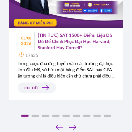
[TIN TỨC] SAT 1500+ Điểm: Liệu Đã
05/08
Đủ Để Chinh Phục Đại Học Harvard,
2026
Stanford Hay Cornell?
17h35
Trong cuộc đua ứng tuyển vào các trường đại học
Top đầu Mỹ, sở hữu một bảng điểm SAT hay GPA
ấn tượng chỉ là điều kiện cần chứ chưa phải điều
kiện đủ. Rất nhiều học sinh sở hữu điểm số gần
như tuyệt đối vẫn bị từ chối chỉ vì bài luận thiếu
CHI TIẾT
chiều sâu. Đâu là tiêu chí thực sự mà Ban tuyển
sinh các trường Ivy League tìm kiếm?
‹
›