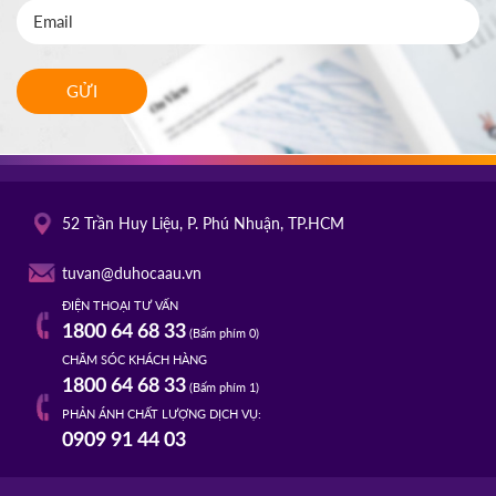
GỬI
52 Trần Huy Liệu, P. Phú Nhuận, TP.HCM
tuvan@duhocaau.vn
ĐIỆN THOẠI TƯ VẤN
1800 64 68 33
(Bấm phím 0)
CHĂM SÓC KHÁCH HÀNG
1800 64 68 33
(Bấm phím 1)
PHẢN ÁNH CHẤT LƯỢNG DỊCH VỤ:
0909 91 44 03