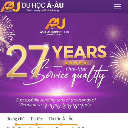
Trang chủ
Tin tức
Tin tức Á - Âu