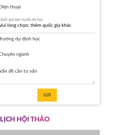
Điện thoại
Quốc gia bạn muốn du học
Trường dự định học
Chuyên ngành
GỬI
LỊCH HỘI THẢO