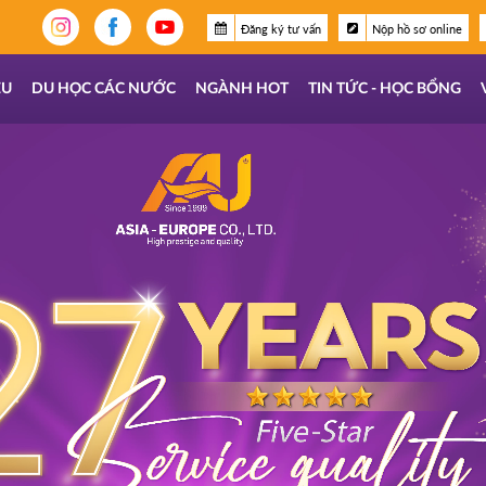
Đăng ký tư vấn
Nộp hồ sơ online
ỆU
DU HỌC CÁC NƯỚC
NGÀNH HOT
TIN TỨC - HỌC BỔNG