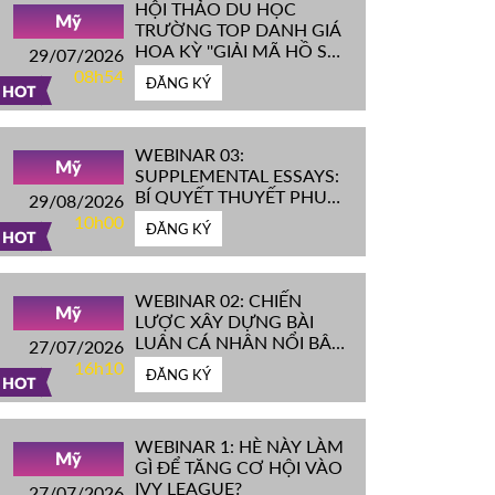
HỘI THẢO DU HỌC
Mỹ
TRƯỜNG TOP DANH GIÁ
HOA KỲ ''GIẢI MÃ HỒ SƠ
29/07/2026
IVY LEAGUE''
08h54
ĐĂNG KÝ
HOT
WEBINAR 03:
Mỹ
SUPPLEMENTAL ESSAYS:
BÍ QUYẾT THUYẾT PHỤC
29/08/2026
HỘI ĐỒNG TUYỂN SINH
10h00
ĐĂNG KÝ
ĐH TOP ĐẦU MỸ
HOT
WEBINAR 02: CHIẾN
Mỹ
LƯỢC XÂY DỰNG BÀI
LUẬN CÁ NHÂN NỔI BẬT
27/07/2026
CHINH PHỤC ĐH TOP
16h10
ĐĂNG KÝ
ĐẦU MỸ
HOT
WEBINAR 1: HÈ NÀY LÀM
Mỹ
GÌ ĐỂ TĂNG CƠ HỘI VÀO
IVY LEAGUE?
27/07/2026