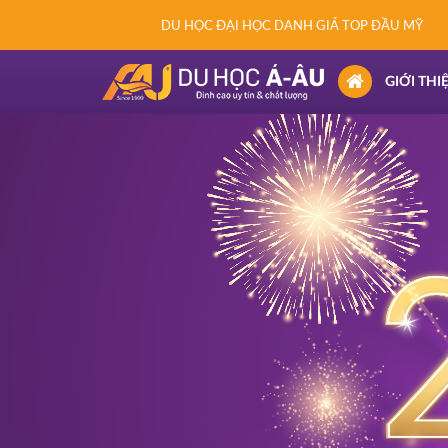
DU HỌC ĐẠI HỌC DANH GIÁ TOP ĐẦU MỸ
(CURRENT)
GIỚI THI