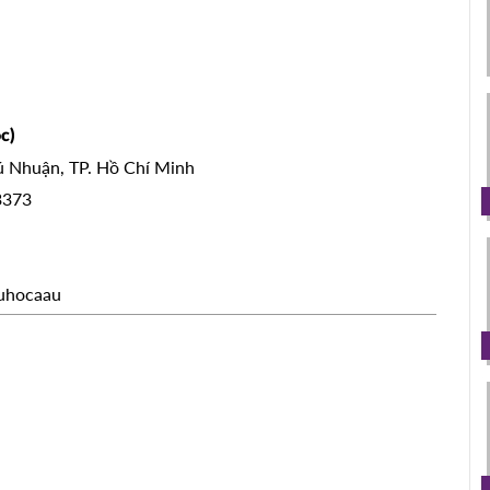
c)
hú Nhuận, TP. Hồ Chí Minh
3373
uhocaau