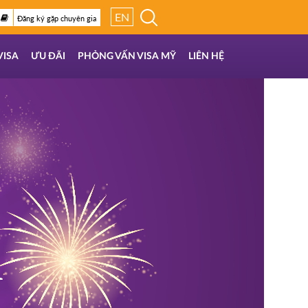
EN
Đăng ký gặp chuyên gia
VISA
ƯU ĐÃI
PHỎNG VẤN VISA MỸ
LIÊN HỆ