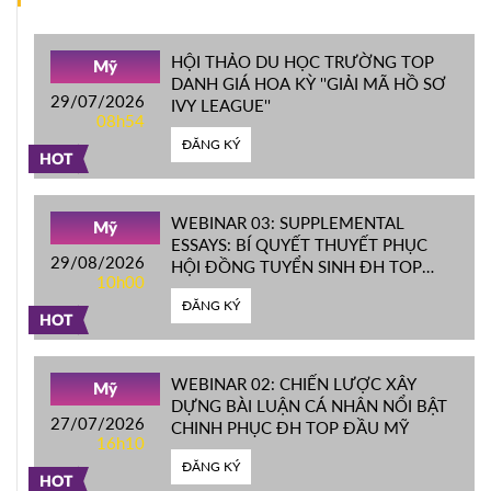
HỘI THẢO DU HỌC TRƯỜNG TOP
Mỹ
DANH GIÁ HOA KỲ ''GIẢI MÃ HỒ SƠ
29/07/2026
IVY LEAGUE''
08h54
ĐĂNG KÝ
HOT
WEBINAR 03: SUPPLEMENTAL
Mỹ
ESSAYS: BÍ QUYẾT THUYẾT PHỤC
29/08/2026
HỘI ĐỒNG TUYỂN SINH ĐH TOP
10h00
ĐẦU MỸ
ĐĂNG KÝ
HOT
WEBINAR 02: CHIẾN LƯỢC XÂY
Mỹ
DỰNG BÀI LUẬN CÁ NHÂN NỔI BẬT
27/07/2026
CHINH PHỤC ĐH TOP ĐẦU MỸ
16h10
ĐĂNG KÝ
HOT