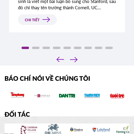
sinh là viết một bài luận bổ sung cho Stanford, sau
đó chỉ thay tên trường thành Cornell, UC
Berkeley, UCLA hoặc NYU.
CHI TIẾT
‹
›
BÁO CHÍ NÓI VỀ CHÚNG TÔI
ĐỐI TÁC