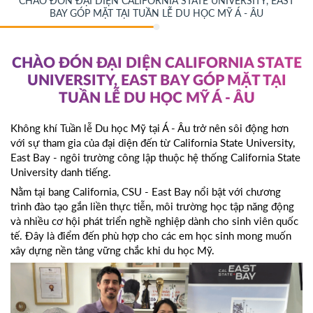
CHÀO ĐÓN ĐẠI DIỆN CALIFORNIA STATE UNIVERSITY, EAST
BAY GÓP MẶT TẠI TUẦN LỄ DU HỌC MỸ Á - ÂU
CHÀO ĐÓN ĐẠI DIỆN CALIFORNIA STATE
UNIVERSITY, EAST BAY GÓP MẶT TẠI
TUẦN LỄ DU HỌC MỸ Á - ÂU
Không khí Tuần lễ Du học Mỹ tại Á - Âu trở nên sôi động hơn
với sự tham gia của đại diện đến từ California State University,
East Bay - ngôi trường công lập thuộc hệ thống California State
University danh tiếng.
Nằm tại bang California, CSU - East Bay nổi bật với chương
trình đào tạo gắn liền thực tiễn, môi trường học tập năng động
và nhiều cơ hội phát triển nghề nghiệp dành cho sinh viên quốc
tế. Đây là điểm đến phù hợp cho các em học sinh mong muốn
xây dựng nền tảng vững chắc khi du học Mỹ.