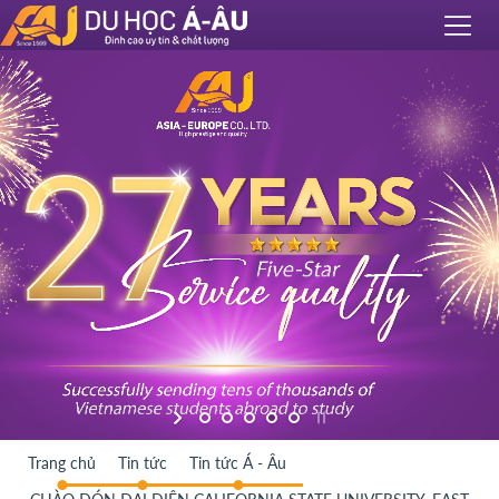
Trang chủ
Tin tức
Tin tức Á - Âu