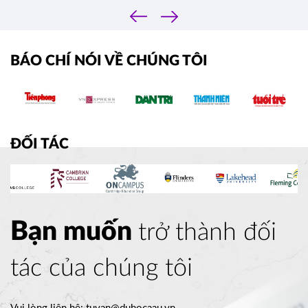
‹
›
BÁO CHÍ NÓI VỀ CHÚNG TÔI
ĐỐI TÁC
Bạn muốn
trở thành đối
tác của chúng tôi
Vui lòng liên hệ:
tuvan@duhocaau.vn