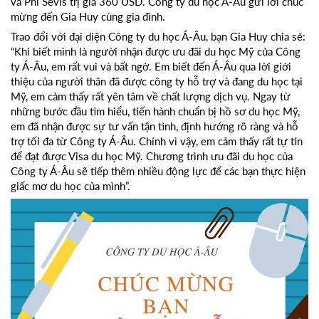
và Phí Sevis trị giá 360 USD. Công ty du học Á-Âu gửi lời chúc
mừng đến Gia Huy cùng gia đình.
Trao đổi với đại diện Công ty du học Á-Âu, bạn Gia Huy chia sẻ:
“Khi biết mình là người nhận được ưu đãi du học Mỹ của Công
ty Á-Âu, em rất vui và bất ngờ. Em biết đến Á-Âu qua lời giới
thiệu của người thân đã được công ty hỗ trợ và đang du học tại
Mỹ, em cảm thấy rất yên tâm về chất lượng dịch vụ. Ngay từ
những bước đầu tìm hiểu, tiến hành chuẩn bị hồ sơ du học Mỹ,
em đã nhận được sự tư vấn tận tình, định hướng rõ ràng và hỗ
trợ tối đa từ Công ty Á-Âu. Chính vì vậy, em cảm thấy rất tự tin
để đạt được Visa du học Mỹ. Chương trình ưu đãi du học của
Công ty Á-Âu sẽ tiếp thêm nhiều động lực để các bạn thực hiện
giấc mơ du học của mình”.