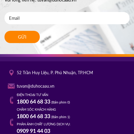
GỬI
52 Trần Huy Liệu, P. Phú Nhuận, TP.HCM
tuvan@duhocaau.vn
ĐIỆN THOẠI TƯ VẤN
1800 64 68 33
(Bấm phím 0)
CHĂM SÓC KHÁCH HÀNG
1800 64 68 33
(Bấm phím 1)
PHẢN ÁNH CHẤT LƯỢNG DỊCH VỤ:
0909 91 44 03