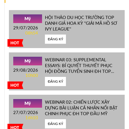
HỘI THẢO DU HỌC TRƯỜNG TOP
Mỹ
DANH GIÁ HOA KỲ ''GIẢI MÃ HỒ SƠ
29/07/2026
IVY LEAGUE''
08h54
ĐĂNG KÝ
HOT
WEBINAR 03: SUPPLEMENTAL
Mỹ
ESSAYS: BÍ QUYẾT THUYẾT PHỤC
29/08/2026
HỘI ĐỒNG TUYỂN SINH ĐH TOP
10h00
ĐẦU MỸ
ĐĂNG KÝ
HOT
WEBINAR 02: CHIẾN LƯỢC XÂY
Mỹ
DỰNG BÀI LUẬN CÁ NHÂN NỔI BẬT
27/07/2026
CHINH PHỤC ĐH TOP ĐẦU MỸ
16h10
ĐĂNG KÝ
HOT