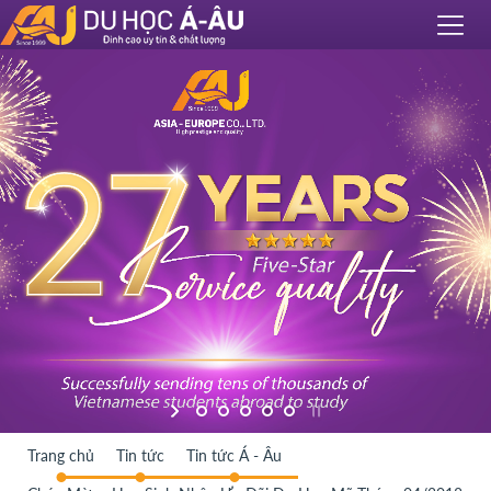
Trang chủ
Tin tức
Tin tức Á - Âu