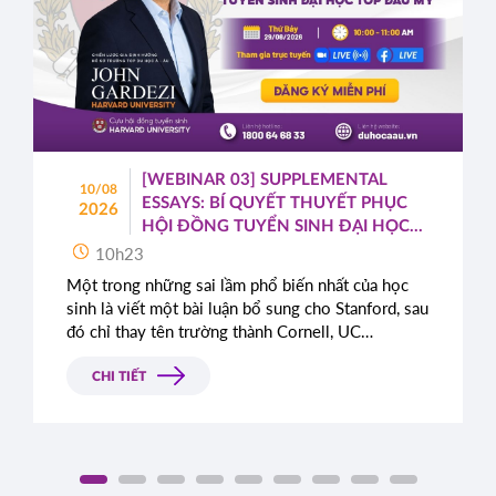
[WEBINAR 03] SUPPLEMENTAL
10/08
ESSAYS: BÍ QUYẾT THUYẾT PHỤC
2026
HỘI ĐỒNG TUYỂN SINH ĐẠI HỌC
TOP ĐẦU MỸ
10h23
Một trong những sai lầm phổ biến nhất của học
sinh là viết một bài luận bổ sung cho Stanford, sau
đó chỉ thay tên trường thành Cornell, UC
Berkeley, UCLA hoặc NYU.
CHI TIẾT