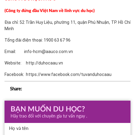
(Công ty đứng đầu Việt Nam về lĩnh vực du học)
Địa chỉ: 52 Trần Huy Liệu, phường 11, quận Phú Nhuận, TP. Hồ Chí
Minh
Tổng đài điện thoại: 1900 63 67 96
Email: info-hcm@aauco.com.vn
Website: http://duhocaau.vn
Facebook: https://www.facebook.com/tuvanduhocaau
Share:
BẠN MUỐN DU HỌC?
Hãy trao đổi với chuyên gia tư vấn ngay .
Họ và tên