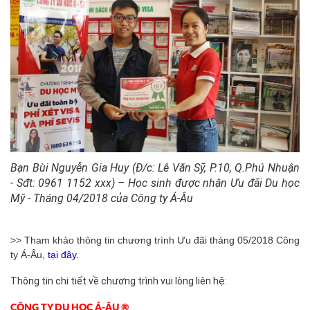
Bạn Bùi Nguyễn Gia Huy (Đ/c: Lê Văn Sỹ, P.10, Q.Phú Nhuận
- Sđt: 0961 1152 xxx) – Học sinh được nhận Ưu đãi Du học
Mỹ - Tháng 04/2018 của Công ty Á-Âu
>> Tham khảo thông tin chương trình Ưu đãi tháng 05/2018 Công
ty Á-Âu,
tại đây.
Thông tin chi tiết về chương trình vui lòng liên hệ:
CÔNG TY DU HỌC Á-ÂU ®