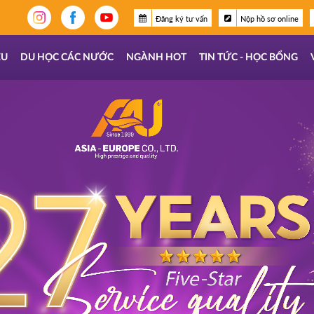
Đăng ký tư vấn
Nộp hồ sơ online
ỆU
DU HỌC CÁC NƯỚC
NGÀNH HOT
TIN TỨC - HỌC BỔNG