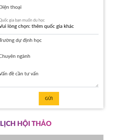
Điện thoại
Quốc gia bạn muốn du học
Trường dự định học
Chuyên ngành
GỬI
LỊCH HỘI THẢO