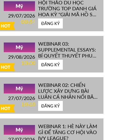
HỘI THẢO DU HỌC
Mỹ
TRƯỜNG TOP DANH GIÁ
HOA KỲ ''GIẢI MÃ HỒ SƠ
29/07/2026
IVY LEAGUE''
08h54
ĐĂNG KÝ
HOT
WEBINAR 03:
Mỹ
SUPPLEMENTAL ESSAYS:
BÍ QUYẾT THUYẾT PHỤC
29/08/2026
HỘI ĐỒNG TUYỂN SINH
10h00
ĐĂNG KÝ
ĐH TOP ĐẦU MỸ
HOT
WEBINAR 02: CHIẾN
Mỹ
LƯỢC XÂY DỰNG BÀI
LUẬN CÁ NHÂN NỔI BẬT
27/07/2026
CHINH PHỤC ĐH TOP
16h10
ĐĂNG KÝ
ĐẦU MỸ
HOT
WEBINAR 1: HÈ NÀY LÀM
Mỹ
GÌ ĐỂ TĂNG CƠ HỘI VÀO
IVY LEAGUE?
27/07/2026