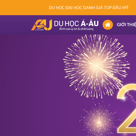
DU HỌC ĐẠI HỌC DANH GIÁ TOP ĐẦU MỸ
(CURRENT)
GIỚI THI