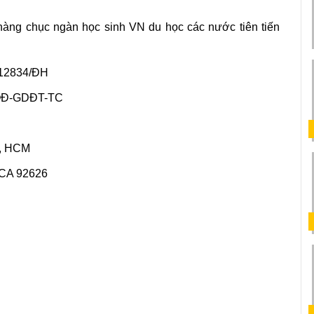
àng chục ngàn học sinh VN du học các nước tiên tiến 
 12834/ĐH
/QĐ-GDĐT-TC
n, HCM
 CA 92626