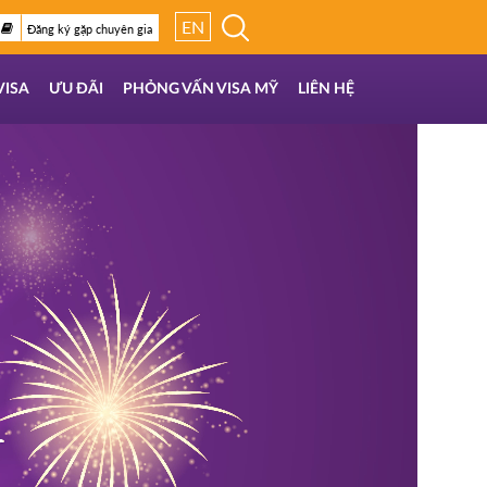
EN
Đăng ký gặp chuyên gia
VISA
ƯU ĐÃI
PHỎNG VẤN VISA MỸ
LIÊN HỆ