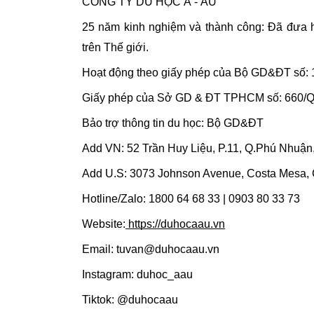
CÔNG TY DU HỌC Á - ÂU
25 năm kinh nghiệm và thành công: Đã đưa h
trên Thế giới.
Hoạt động theo giấy phép của Bộ GD&ĐT số:
Giấy phép của Sở GD & ĐT TPHCM số: 660
Bảo trợ thông tin du học: Bộ GD&ĐT
Add VN: 52 Trần Huy Liệu, P.11, Q.Phú Nhuậ
Add U.S: 3073 Johnson Avenue, Costa Mesa,
Hotline/Zalo: 1800 64 68 33 | 0903 80 33 73
Website:
 https://duhocaau.vn
Email: tuvan@duhocaau.vn
Instagram: duhoc_aau
Tiktok: @duhocaau