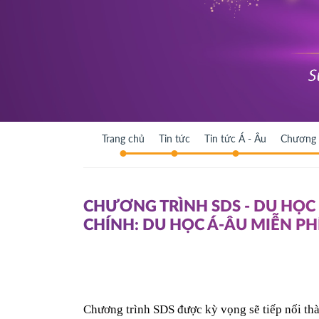
Trang chủ
Tin tức
Tin tức Á - Âu
Chương t
CHƯƠNG TRÌNH SDS - DU HỌ
CHÍNH: DU HỌC Á-ÂU MIỄN PH
Chương trình SDS được kỳ vọng sẽ tiếp nối th