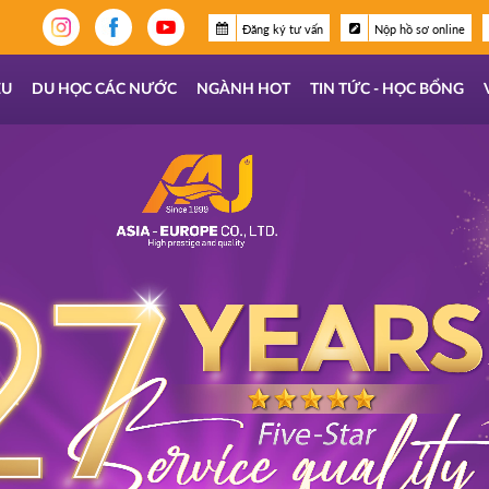
Đăng ký tư vấn
Nộp hồ sơ online
ỆU
DU HỌC CÁC NƯỚC
NGÀNH HOT
TIN TỨC - HỌC BỔNG