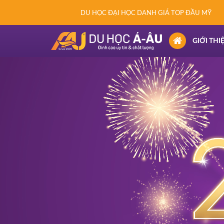
DU HỌC ĐẠI HỌC DANH GIÁ TOP ĐẦU MỸ
(CURRENT)
GIỚI THI