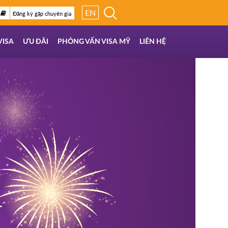
EN
Đăng ký gặp chuyên gia
VISA
ƯU ĐÃI
PHỎNG VẤN VISA MỸ
LIÊN HỆ