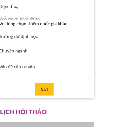
Điện thoại
Quốc gia bạn muốn du học
Trường dự định học
Chuyên ngành
GỬI
LỊCH HỘI THẢO