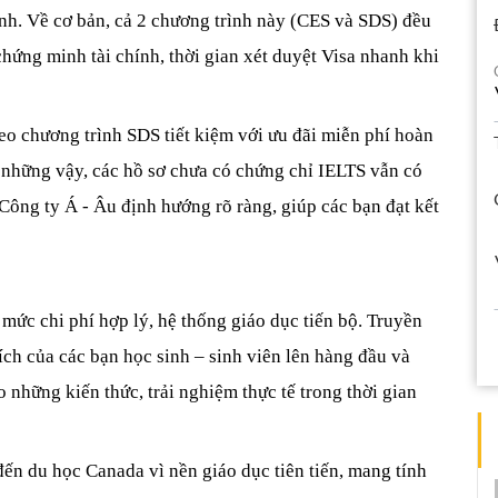
nh. Về cơ bản, cả 2 chương trình này (CES và SDS) đều 
chứng minh tài chính, thời gian xét duyệt Visa nhanh khi 
o chương trình SDS tiết kiệm với ưu đãi miễn phí hoàn 
những vậy, các hồ sơ chưa có chứng chỉ IELTS vẫn có 
ông ty Á - Âu định hướng rõ ràng, giúp các bạn đạt kết 
mức chi phí hợp lý, hệ thống giáo dục tiến bộ. Truyền 
ích của các bạn học sinh – sinh viên lên hàng đầu và 
 những kiến thức, trải nghiệm thực tế trong thời gian 
ến du học Canada vì nền giáo dục tiên tiến, mang tính 