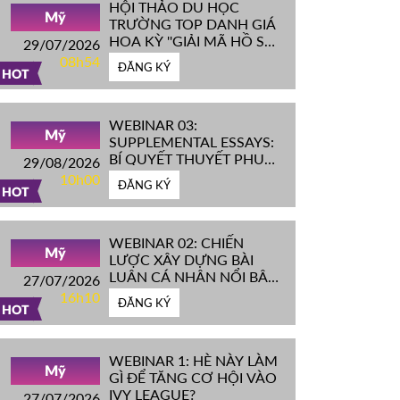
HỘI THẢO DU HỌC
Mỹ
TRƯỜNG TOP DANH GIÁ
HOA KỲ ''GIẢI MÃ HỒ SƠ
29/07/2026
IVY LEAGUE''
08h54
ĐĂNG KÝ
HOT
WEBINAR 03:
Mỹ
SUPPLEMENTAL ESSAYS:
BÍ QUYẾT THUYẾT PHỤC
29/08/2026
HỘI ĐỒNG TUYỂN SINH
10h00
ĐĂNG KÝ
ĐH TOP ĐẦU MỸ
HOT
WEBINAR 02: CHIẾN
Mỹ
LƯỢC XÂY DỰNG BÀI
LUẬN CÁ NHÂN NỔI BẬT
27/07/2026
CHINH PHỤC ĐH TOP
16h10
ĐĂNG KÝ
ĐẦU MỸ
HOT
WEBINAR 1: HÈ NÀY LÀM
Mỹ
GÌ ĐỂ TĂNG CƠ HỘI VÀO
IVY LEAGUE?
27/07/2026