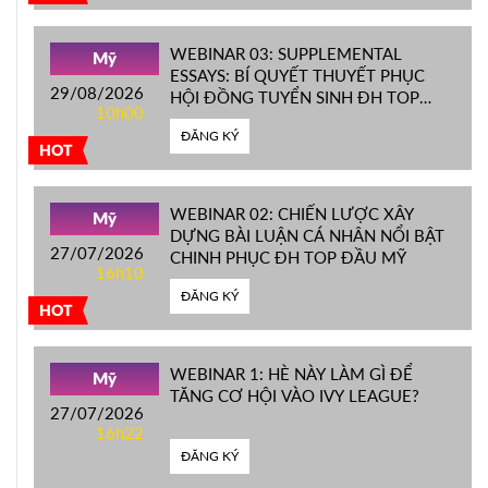
WEBINAR 03: SUPPLEMENTAL
Mỹ
ESSAYS: BÍ QUYẾT THUYẾT PHỤC
29/08/2026
HỘI ĐỒNG TUYỂN SINH ĐH TOP
10h00
ĐẦU MỸ
ĐĂNG KÝ
HOT
WEBINAR 02: CHIẾN LƯỢC XÂY
Mỹ
DỰNG BÀI LUẬN CÁ NHÂN NỔI BẬT
27/07/2026
CHINH PHỤC ĐH TOP ĐẦU MỸ
16h10
ĐĂNG KÝ
HOT
WEBINAR 1: HÈ NÀY LÀM GÌ ĐỂ
Mỹ
TĂNG CƠ HỘI VÀO IVY LEAGUE?
27/07/2026
16h22
ĐĂNG KÝ