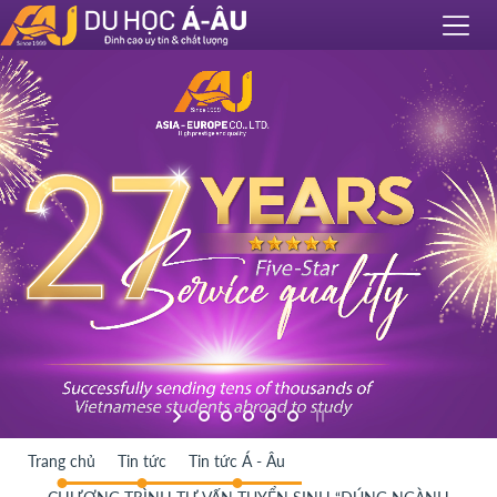
Trang chủ
Tin tức
Tin tức Á - Âu