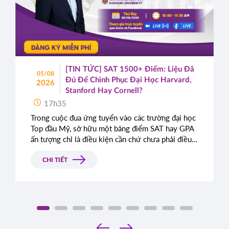
[TIN TỨC] SAT 1500+ Điểm: Liệu Đã
05/08
Đủ Để Chinh Phục Đại Học Harvard,
2026
Stanford Hay Cornell?
17h35
Trong cuộc đua ứng tuyển vào các trường đại học
Top đầu Mỹ, sở hữu một bảng điểm SAT hay GPA
ấn tượng chỉ là điều kiện cần chứ chưa phải điều
kiện đủ. Rất nhiều học sinh sở hữu điểm số gần
như tuyệt đối vẫn bị từ chối chỉ vì bài luận thiếu
CHI TIẾT
chiều sâu. Đâu là tiêu chí thực sự mà Ban tuyển
sinh các trường Ivy League tìm kiếm?
‹