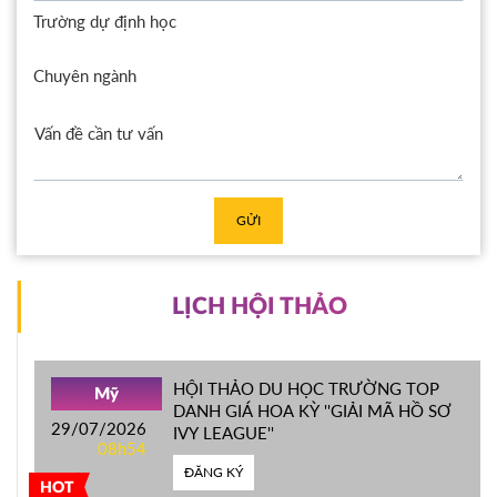
Trường dự định học
Chuyên ngành
GỬI
LỊCH HỘI THẢO
HỘI THẢO DU HỌC TRƯỜNG TOP
Mỹ
DANH GIÁ HOA KỲ ''GIẢI MÃ HỒ SƠ
29/07/2026
IVY LEAGUE''
08h54
ĐĂNG KÝ
HOT