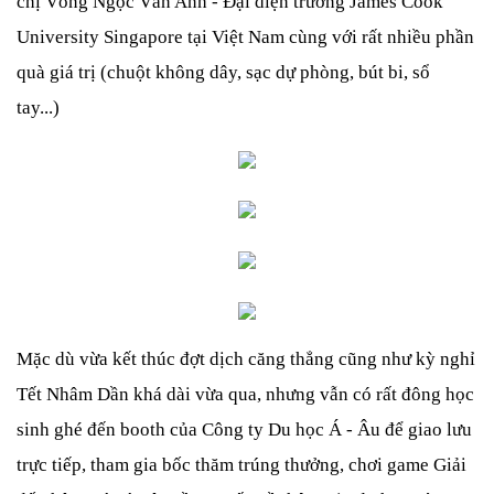
chị Vòng Ngọc Vân Anh - Đại diện trường James Cook 
University Singapore tại Việt Nam cùng với rất nhiều phần 
quà giá trị (chuột không dây, sạc dự phòng, bút bi, sổ 
tay...) 
Mặc dù vừa kết thúc đợt dịch căng thẳng cũng như kỳ nghỉ 
Tết Nhâm Dần khá dài vừa qua, nhưng vẫn có rất đông học 
sinh ghé đến booth của Công ty Du học Á - Âu để giao lưu 
trực tiếp, tham gia bốc thăm trúng thưởng, chơi game Giải 