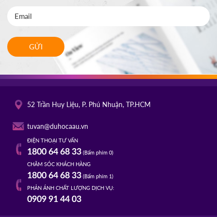
GỬI
52 Trần Huy Liệu, P. Phú Nhuận, TP.HCM
tuvan@duhocaau.vn
ĐIỆN THOẠI TƯ VẤN
1800 64 68 33
(Bấm phím 0)
CHĂM SÓC KHÁCH HÀNG
1800 64 68 33
(Bấm phím 1)
PHẢN ÁNH CHẤT LƯỢNG DỊCH VỤ:
0909 91 44 03