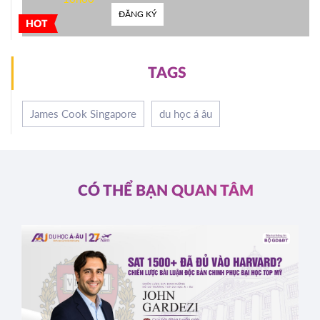
ĐĂNG KÝ
HOT
TAGS
James Cook Singapore
du học á âu
CÓ THỂ BẠN QUAN TÂM