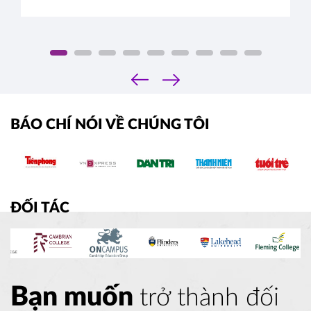
chiều sâu. Đâu là tiêu chí thực sự mà Ban tuyển
sinh các trường Ivy League tìm kiếm?
‹
›
BÁO CHÍ NÓI VỀ CHÚNG TÔI
ĐỐI TÁC
Bạn muốn
trở thành đối