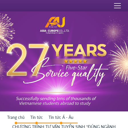
Trang chủ
Tin tức
Tin tức Á - Âu
CHƯƠNG TRÌNH TƯ VẤN TUYỂN SINH “ĐÚNG NGÀNH