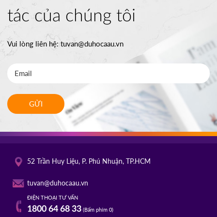
tác của chúng tôi
Vui lòng liên hệ:
tuvan@duhocaau.vn
GỬI
52 Trần Huy Liệu, P. Phú Nhuận, TP.HCM
tuvan@duhocaau.vn
ĐIỆN THOẠI TƯ VẤN
1800 64 68 33
(Bấm phím 0)