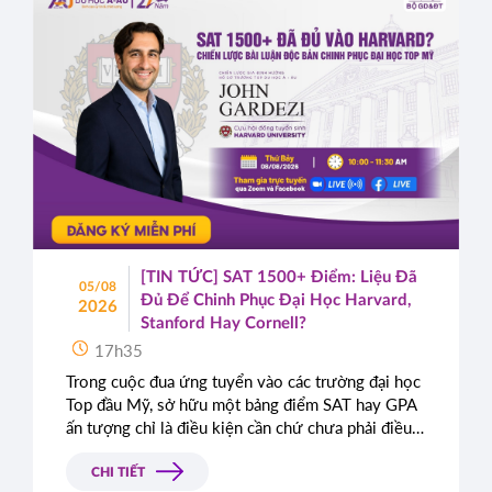
[TIN TỨC] SAT 1500+ Điểm: Liệu Đã
05/08
Đủ Để Chinh Phục Đại Học Harvard,
2026
Stanford Hay Cornell?
17h35
Trong cuộc đua ứng tuyển vào các trường đại học
Top đầu Mỹ, sở hữu một bảng điểm SAT hay GPA
ấn tượng chỉ là điều kiện cần chứ chưa phải điều
kiện đủ. Rất nhiều học sinh sở hữu điểm số gần
như tuyệt đối vẫn bị từ chối chỉ vì bài luận thiếu
CHI TIẾT