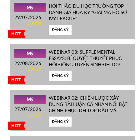
HỘI THẢO DU HỌC TRƯỜNG TOP
Mỹ
DANH GIÁ HOA KỲ ''GIẢI MÃ HỒ SƠ
29/07/2026
IVY LEAGUE''
08h54
ĐĂNG KÝ
HOT
WEBINAR 03: SUPPLEMENTAL
Mỹ
ESSAYS: BÍ QUYẾT THUYẾT PHỤC
29/08/2026
HỘI ĐỒNG TUYỂN SINH ĐH TOP
10h00
ĐẦU MỸ
ĐĂNG KÝ
HOT
WEBINAR 02: CHIẾN LƯỢC XÂY
Mỹ
DỰNG BÀI LUẬN CÁ NHÂN NỔI BẬT
27/07/2026
CHINH PHỤC ĐH TOP ĐẦU MỸ
16h10
ĐĂNG KÝ
HOT