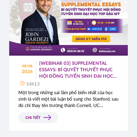
[WEBINAR 03] SUPPLEMENTAL
08/08
ESSAYS: BÍ QUYẾT THUYẾT PHỤC
2026
HỘI ĐỒNG TUYỂN SINH ĐẠI HỌC
TOP ĐẦU MỸ
14h13
Một trong những sai lầm phổ biến nhất của học
sinh là viết một bài luận bổ sung cho Stanford, sau
đó chỉ thay tên trường thành Cornell, UC
Berkeley, UCLA hoặc NYU.
CHI TIẾT