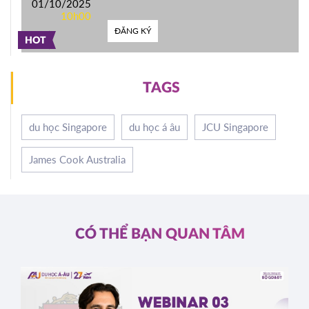
01/10/2025
10h00
ĐĂNG KÝ
HOT
TAGS
du học Singapore
du học á âu
JCU Singapore
James Cook Australia
CÓ THỂ BẠN QUAN TÂM