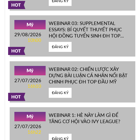
ĐĂNG KÝ
HOT
WEBINAR 03: SUPPLEMENTAL
Mỹ
ESSAYS: BÍ QUYẾT THUYẾT PHỤC
29/08/2026
HỘI ĐỒNG TUYỂN SINH ĐH TOP
10h00
ĐẦU MỸ
ĐĂNG KÝ
HOT
WEBINAR 02: CHIẾN LƯỢC XÂY
Mỹ
DỰNG BÀI LUẬN CÁ NHÂN NỔI BẬT
27/07/2026
CHINH PHỤC ĐH TOP ĐẦU MỸ
16h10
ĐĂNG KÝ
HOT
WEBINAR 1: HÈ NÀY LÀM GÌ ĐỂ
Mỹ
TĂNG CƠ HỘI VÀO IVY LEAGUE?
27/07/2026
16h22
ĐĂNG KÝ