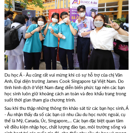
Du học Á - Âu cũng rất vui mừng khi có sự hỗ trợ của chị Vân
Anh, Đại diện trường James Cook Singapore tại Việt Nam. Do
tình hình dịch ở Việt Nam đang diễn biến phức tạp nên các bạn
học sinh luôn giữ khoảng cách an toàn và đeo khẩu trang trong
suốt thời gian tham gia chương trình.
Sau khi thu thập những thông tin khảo sát từ các bạn học sinh, Á
- Âu nhận thấy đa số các bạn có nhu cầu du học nước ngoài, cụ
thể là Mỹ, Canada, Úc, Singapore,... Các bạn đặc biệt quan tâm
về điều kiện nhập học, chất lượng đào tạo, môi trường sống và
sinh hoạt tại các quốc gia đó, cho thấy nhu cầu du học và mong