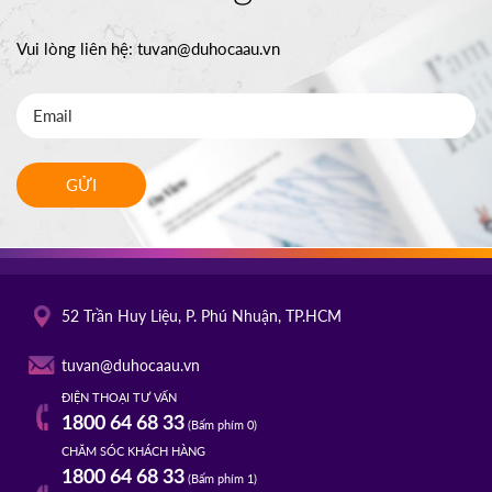
Vui lòng liên hệ:
tuvan@duhocaau.vn
GỬI
52 Trần Huy Liệu, P. Phú Nhuận, TP.HCM
tuvan@duhocaau.vn
ĐIỆN THOẠI TƯ VẤN
1800 64 68 33
(Bấm phím 0)
CHĂM SÓC KHÁCH HÀNG
1800 64 68 33
(Bấm phím 1)