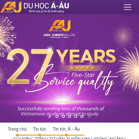
Trang chủ
Tin tức
Tin tức Á - Âu