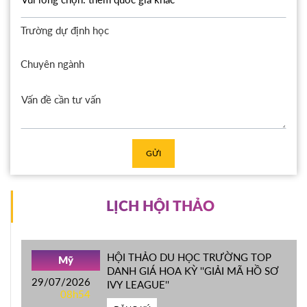
Trường dự định học
Chuyên ngành
GỬI
LỊCH HỘI THẢO
HỘI THẢO DU HỌC TRƯỜNG TOP
Mỹ
DANH GIÁ HOA KỲ ''GIẢI MÃ HỒ SƠ
29/07/2026
IVY LEAGUE''
08h54