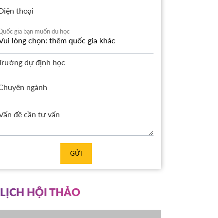
Điện thoại
Quốc gia bạn muốn du học
Trường dự định học
Chuyên ngành
GỬI
LỊCH HỘI THẢO