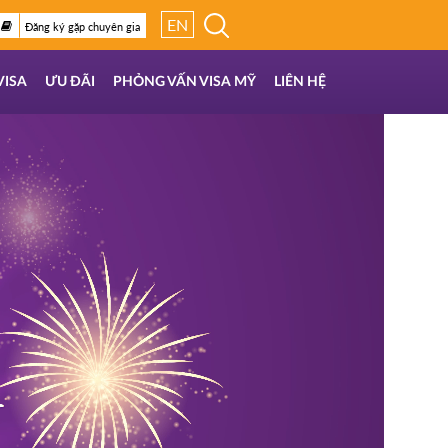
EN
Đăng ký gặp chuyên gia
VISA
ƯU ĐÃI
PHỎNG VẤN VISA MỸ
LIÊN HỆ