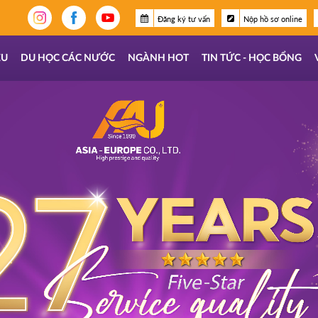
Đăng ký tư vấn
Nộp hồ sơ online
ỆU
DU HỌC CÁC NƯỚC
NGÀNH HOT
TIN TỨC - HỌC BỔNG