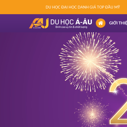
DU HỌC ĐẠI HỌC DANH GIÁ TOP ĐẦU MỸ
(CURRENT)
GIỚI THI