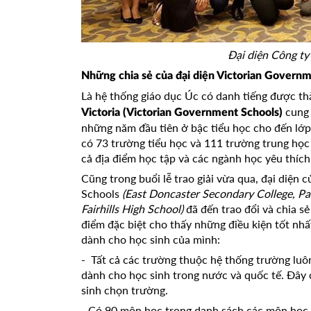
Đại diện Công ty A
Những chia sẻ của đại diện Victorian Gover
Là hệ thống giáo dục Úc có danh tiếng được t
cung 
Victoria
(Victorian Government Schools)
những năm đầu tiên ở bậc tiểu học cho đến lớp
có 73 trường tiểu học và 111 trường trung học
cả địa điểm học tập và các ngành học yêu thích
Cũng trong buổi lễ trao giải vừa qua, đại diệ
Schools
(East Doncaster Secondary College, Pa
Fairhills High School)
đã đến trao đổi và chia 
điểm đặc biệt cho thấy những điều kiện tốt 
dành cho học sinh của mình:
- Tất cả các trường thuộc hệ thống trường luô
dành cho học sinh trong nước và quốc tế. Đ
sinh chọn trường.
- Có 90 môn học trong danh sách các môn học cá