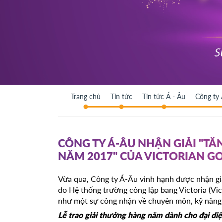
Trang chủ
Tin tức
Tin tức Á - Âu
Công ty 
CÔNG TY Á-ÂU NHẬN GIẢI "T
NĂM 2017" CỦA VICTORIAN 
Vừa qua, Công ty Á-Âu vinh hạnh được nhận gi
do Hệ thống trường công lập bang Victoria (Vict
như một sự công nhận về chuyên môn, kỹ năng, 
Lễ trao giải thưởng hàng năm dành cho đại di