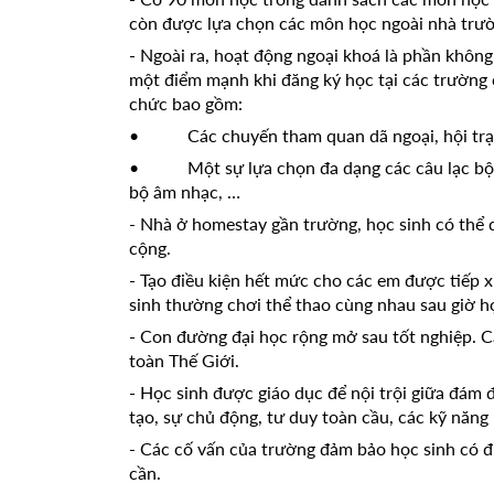
còn được lựa chọn các môn học ngoài nhà trươ
- Ngoài ra, hoạt động ngoại khoá là phần không
một điểm mạnh khi đăng ký học tại các trường c
chức bao gồm:
• Các chuyến tham quan dã ngoại, hội trại đ
• Một sự lựa chọn đa dạng các câu lạc bộ như
bộ âm nhạc, …
- Nhà ở homestay gần trường, học sinh có thể 
cộng.
- Tạo điều kiện hết mức cho các em được tiếp 
sinh thường chơi thể thao cùng nhau sau giờ h
- Con đường đại học rộng mở sau tốt nghiệp. 
toàn Thế Giới.
- Học sinh được giáo dục để nội trội giữa đám
tạo, sự chủ động, tư duy toàn cầu, các kỹ năng 
- Các cố vấn của trường đảm bảo học sinh có đ
cần.