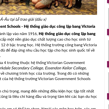
́-Âu tại Lễ trao giải (dấu x)
nment Schools - Hệ thống giáo dục công lập bang Victoria
hành lập vào năm 1916,
Hệ thống giáo dục công lập bang
cấp một nền giáo dục chất lượng cao cho học sinh từ
 12 ở bậc trung học. Hệ thống trường công bang Victoria
 đủ để đáp ứng nhu cầu học tập cho học sinh quốc tế về
.
n của 4 trường thuộc hệ thống Victorian Government
rkdale Secondary College, Essendon Keilor College,
sẻ về chương trình học của trường. Trong đó có những
nhất của hệ thống trường Victorian Government Schools
n chú trọng, mang đến những điều kiện học tập tốt nhất
ây cũng là tiêu chí hàng đầu và trọng tâm khi các bạn du học
c em có thể lựa chọn. Ngoài các môn học trên, các em