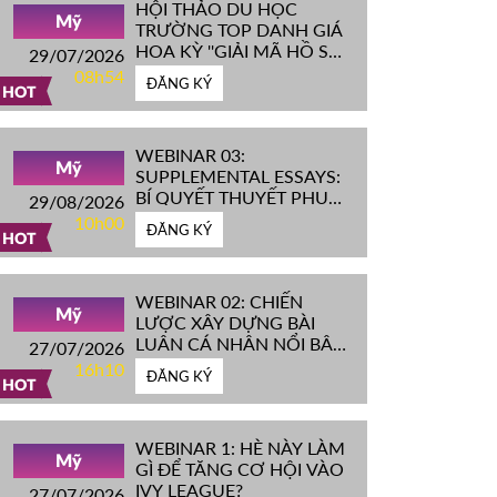
HỘI THẢO DU HỌC
Mỹ
TRƯỜNG TOP DANH GIÁ
HOA KỲ ''GIẢI MÃ HỒ SƠ
29/07/2026
IVY LEAGUE''
08h54
ĐĂNG KÝ
HOT
WEBINAR 03:
Mỹ
SUPPLEMENTAL ESSAYS:
BÍ QUYẾT THUYẾT PHỤC
29/08/2026
HỘI ĐỒNG TUYỂN SINH
10h00
ĐĂNG KÝ
ĐH TOP ĐẦU MỸ
HOT
WEBINAR 02: CHIẾN
Mỹ
LƯỢC XÂY DỰNG BÀI
LUẬN CÁ NHÂN NỔI BẬT
27/07/2026
CHINH PHỤC ĐH TOP
16h10
ĐĂNG KÝ
ĐẦU MỸ
HOT
WEBINAR 1: HÈ NÀY LÀM
Mỹ
GÌ ĐỂ TĂNG CƠ HỘI VÀO
IVY LEAGUE?
27/07/2026