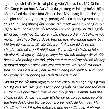
Lạt) – học sinh đã 04 trượt phỏng vấn Visa du học Mỹ đã tìm
đến Công ty du học Á-Âu và đã được công ty hỗ trợ hoàn thiện
hồ sơ và đã đạt được tấm Visa du học Mỹ trong lần tái phỏng
vấn gần nhất. Về lý do trượt phỏng vấn của mình, Quỳnh Nhung
chia sẻ:
“Trong những lần phỏng vấn trước đây em không được
cấp Visa du học Mỹ do hồ sơ chuẩn bị không đầy đủ, thiếu giấy
tờ và quá trình học tập của em vẫn chưa có điểm đột phá, vì vậy
mà em vẫn chưa thể có được Visa du học như mong muốn. Sau
khi tìm đến sự giúp đỡ của Công ty Á-Âu, em đã được các
chuyên viên hỗ trợ rất nhiệt tình, dịch thuật và chuẩn bị hồ sơ
rất đầy đủ và hợp lý. Công ty soạn bộ câu hỏi phỏng vấn và tiến
hành luyện phỏng vấn thử, giúp em đưa ra những câu trả lời hợp
lý thuyết phục Sứ quán cấp Visa cho mình. Với sự hỗ trợ nhiệt
tình, chu đáo của Á-Âu, em đã thành công đạt được Visa du học
Mỹ trong lần tái phỏng vấn tiếp theo của mình.”
Khi được hỏi về kinh nghiệm phỏng vấn Visa du học Mỹ, Quỳnh
Nhung chia sẻ:
“Trong quá trình phỏng vấn, các bạn nên thể hiện
sự tự tin và phải thành thật về các thông tin của mình. Bạn phải
chuẩn bị đầy đủ các loại giấy tờ cho bộ hồ sơ của mình và phải
thể hiện được rằng bạn sẽ quay trở về nước để làm việc. Hãy
chủ động trao đổi thêm thông tin liên quan đến người phỏng