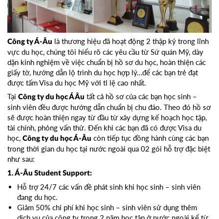
là thương hiệu đã hoạt động 2 thập kỷ trong lĩnh
Công ty Á-Âu
vực du học, chúng tôi hiểu rõ các yêu cầu từ Sứ quán Mỹ, dày
dặn kinh nghiệm về việc chuẩn bị hồ sơ du học, hoàn thiện các
giấy tờ, hướng dẫn lộ trình du học hợp lý…để các bạn trẻ đạt
được tấm Visa du học Mỹ với tỉ lệ cao nhất.
Tại
tất cả hồ sơ của các bạn học sinh –
Công ty du học Á Âu
sinh viên đều được hướng dẫn chuẩn bị chu đáo. Theo đó hồ sơ
sẽ được hoàn thiện ngay từ đầu từ xây dựng kế hoạch học tập,
tài chính, phỏng vấn thử. Đến khi các bạn đã có được Visa du
học,
còn tiếp tục đồng hành cùng các bạn
Công ty du học Á-Âu
trong thời gian du học tại nước ngoài qua 02 gói hỗ trợ đặc biệt
như sau:
1. Á-Âu Student Support:
Hỗ trợ 24/7 các vấn đề phát sinh khi học sinh – sinh viên
đang du học.
Giảm 50% chi phí khi học sinh – sinh viên sử dụng thêm
dịch vụ của công ty trong 2 năm học tập ở nước ngoài kể từ