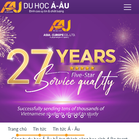
Trang chủ
Tin tức
Tin tức Á - Âu