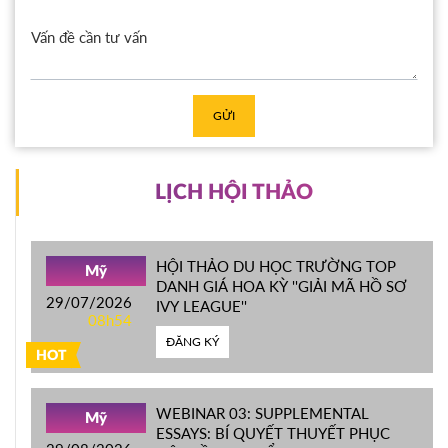
GỬI
LỊCH HỘI THẢO
HỘI THẢO DU HỌC TRƯỜNG TOP
Mỹ
DANH GIÁ HOA KỲ ''GIẢI MÃ HỒ SƠ
29/07/2026
IVY LEAGUE''
08h54
ĐĂNG KÝ
HOT
WEBINAR 03: SUPPLEMENTAL
Mỹ
ESSAYS: BÍ QUYẾT THUYẾT PHỤC