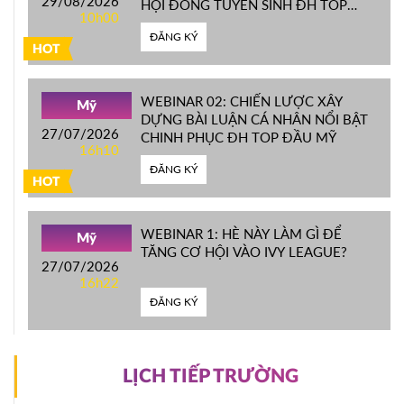
29/08/2026
HỘI ĐỒNG TUYỂN SINH ĐH TOP
10h00
ĐẦU MỸ
ĐĂNG KÝ
HOT
WEBINAR 02: CHIẾN LƯỢC XÂY
Mỹ
DỰNG BÀI LUẬN CÁ NHÂN NỔI BẬT
27/07/2026
CHINH PHỤC ĐH TOP ĐẦU MỸ
16h10
ĐĂNG KÝ
HOT
WEBINAR 1: HÈ NÀY LÀM GÌ ĐỂ
Mỹ
TĂNG CƠ HỘI VÀO IVY LEAGUE?
27/07/2026
16h22
ĐĂNG KÝ
LỊCH TIẾP TRƯỜNG