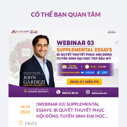
CÓ THỂ BẠN QUAN TÂM
[WEBINAR 03] SUPPLEMENTAL
08/08
ESSAYS: BÍ QUYẾT THUYẾT PHỤC
2026
HỘI ĐỒNG TUYỂN SINH ĐẠI HỌC
TOP ĐẦU MỸ
14h13