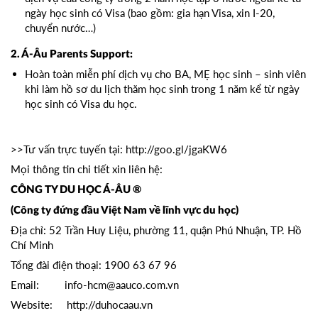
ngày học sinh có Visa (bao gồm: gia hạn Visa, xin I-20,
chuyển nước…)
2. Á-Âu Parents Support:
Hoàn toàn miễn phí dịch vụ cho BA, MẸ học sinh – sinh viên
khi làm hồ sơ du lịch thăm học sinh trong 1 năm kể từ ngày
học sinh có Visa du học.
>>Tư vấn trực tuyến tại:
http://goo.gl/jgaKW6
Mọi thông tin chi tiết xin liên hệ:
CÔNG TY DU HỌC Á-ÂU ®
(Công ty đứng đầu Việt Nam về lĩnh vực du học)
Địa chỉ: 52 Trần Huy Liệu, phường 11, quận Phú Nhuận, TP. Hồ
Chí Minh
Tổng đài điện thoại: 1900 63 67 96
Email: info-hcm@aauco.com.vn
Website: http://duhocaau.vn