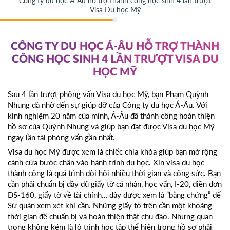
Công ty du học Á-Âu hỗ trợ thành công học sinh 4 lần trượt
Visa Du học Mỹ
CÔNG TY DU HỌC Á-ÂU HỖ TRỢ THÀNH
CÔNG HỌC SINH 4 LẦN TRƯỢT VISA DU
HỌC MỸ
Sau 4 lần trượt phỏng vấn Visa du học Mỹ, bạn Phạm Quỳnh
Nhung đã nhờ đến sự giúp đỡ của Công ty du học Á-Âu. Với
kinh nghiệm 20 năm của mình, Á-Âu đã thành công hoàn thiện
hồ sơ của Quỳnh Nhung và giúp bạn đạt được Visa du học Mỹ
ngay lần tái phỏng vấn gần nhất.
Visa du học Mỹ
được xem là chiếc chìa khóa giúp bạn mở rộng
cánh cửa bước chân vào hành trình du học. Xin visa du học
thành công là quá trình đòi hỏi nhiều thời gian và công sức. Bạn
cần phải chuẩn bị đầy đủ giấy tờ cá nhân, học vấn, I-20, điền đơn
DS-160, giấy tờ về tài chính… đây được xem là “bằng chứng” để
Sứ quán xem xét khi cần. Những giấy tờ trên cần một khoảng
thời gian để chuẩn bị và hoàn thiện thật chu đáo. Nhưng quan
trọng không kém là lộ trình học tập thể hiện trong hồ sơ phải