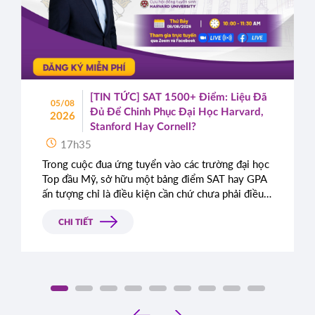
[TIN TỨC] SAT 1500+ Điểm: Liệu Đã
05/08
Đủ Để Chinh Phục Đại Học Harvard,
2026
Stanford Hay Cornell?
17h35
Trong cuộc đua ứng tuyển vào các trường đại học
Top đầu Mỹ, sở hữu một bảng điểm SAT hay GPA
ấn tượng chỉ là điều kiện cần chứ chưa phải điều
kiện đủ. Rất nhiều học sinh sở hữu điểm số gần
như tuyệt đối vẫn bị từ chối chỉ vì bài luận thiếu
CHI TIẾT
chiều sâu. Đâu là tiêu chí thực sự mà Ban tuyển
sinh các trường Ivy League tìm kiếm?
‹