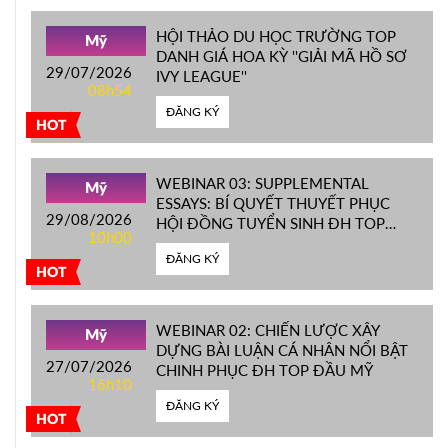
HỘI THẢO DU HỌC TRƯỜNG TOP
Mỹ
DANH GIÁ HOA KỲ ''GIẢI MÃ HỒ SƠ
29/07/2026
IVY LEAGUE''
08h54
ĐĂNG KÝ
HOT
WEBINAR 03: SUPPLEMENTAL
Mỹ
ESSAYS: BÍ QUYẾT THUYẾT PHỤC
29/08/2026
HỘI ĐỒNG TUYỂN SINH ĐH TOP
10h00
ĐẦU MỸ
ĐĂNG KÝ
HOT
WEBINAR 02: CHIẾN LƯỢC XÂY
Mỹ
DỰNG BÀI LUẬN CÁ NHÂN NỔI BẬT
27/07/2026
CHINH PHỤC ĐH TOP ĐẦU MỸ
16h10
ĐĂNG KÝ
HOT