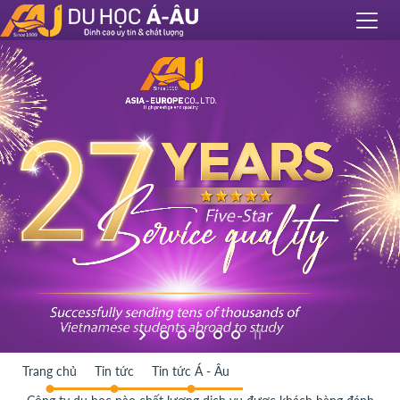
Trang chủ
Tin tức
Tin tức Á - Âu