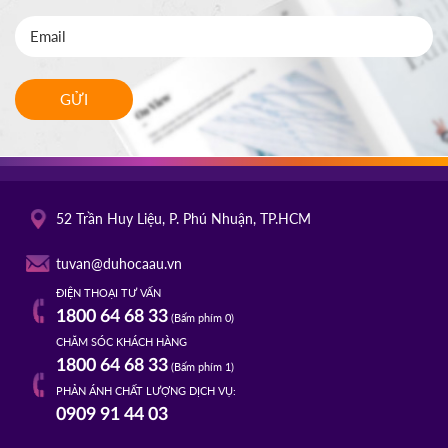
GỬI
52 Trần Huy Liệu, P. Phú Nhuận, TP.HCM
tuvan@duhocaau.vn
ĐIỆN THOẠI TƯ VẤN
1800 64 68 33
(Bấm phím 0)
CHĂM SÓC KHÁCH HÀNG
1800 64 68 33
(Bấm phím 1)
PHẢN ÁNH CHẤT LƯỢNG DỊCH VỤ:
0909 91 44 03