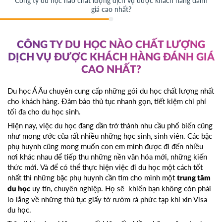
Công ty du học nào chất lượng dịch vụ được khách hàng đánh
giá cao nhất?
CÔNG TY DU HỌC NÀO CHẤT LƯỢNG
DỊCH VỤ ĐƯỢC KHÁCH HÀNG ĐÁNH GIÁ
CAO NHẤT?
Du học Á Âu chuyên cung cấp những gói du học chất lượng nhất
cho khách hàng. Đảm bảo thủ tục nhanh gọn, tiết kiệm chi phí
tối đa cho du học sinh.
Hiện nay, việc du học đang dần trở thành nhu cầu phổ biến cũng
như mong ước của rất nhiều những học sinh, sinh viên. Các bậc
phụ huynh cũng mong muốn con em mình được đi đến nhiều
nơi khác nhau để tiếp thu những nền văn hóa mới, những kiến
thức mới. Và để có thể thực hiện việc đi du học một cách tốt
nhất thì những bậc phụ huynh cần tìm cho mình một
trung tâm
uy tín, chuyên nghiệp. Họ sẽ khiến bạn không còn phải
du học
lo lắng về những thủ tục giấy tờ rườm rà phức tạp khi xin Visa
du học.