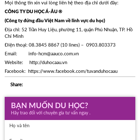
Mọi thông tin xin vui lòng liên hệ theo địa chỉ dưới đây:
CÔNG TY DU HỌC Á-ÂU ®
(Công ty đứng đầu Việt Nam về lĩnh vực du học)
Địa chỉ: 52 Trần Huy Liệu, phường 11, quận Phú Nhuận, TP. Hồ
Chí Minh
Điện thoại: 08.3845 8867 (10 lines) – 0903.803373
Email:
info-hcm@aauco.com.vn
Website:
http://duhocaau.vn
Facebook:
https://www.facebook.com/tuvanduhocaau
Share:
BẠN MUỐN DU HỌC?
Hãy trao đổi với chuyên gia tư vấn ngay .
Họ và tên