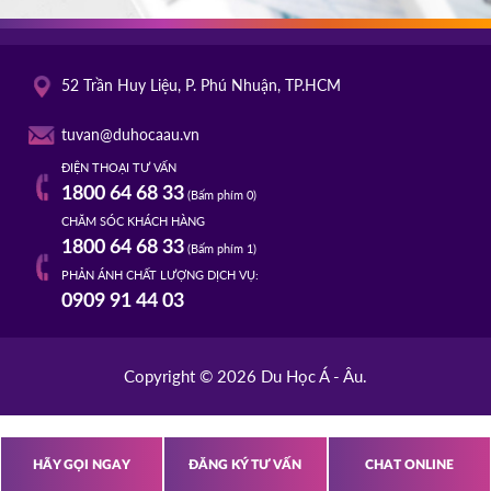
52 Trần Huy Liệu, P. Phú Nhuận, TP.HCM
tuvan@duhocaau.vn
ĐIỆN THOẠI TƯ VẤN
1800 64 68 33
(Bấm phím 0)
CHĂM SÓC KHÁCH HÀNG
1800 64 68 33
(Bấm phím 1)
PHẢN ÁNH CHẤT LƯỢNG DỊCH VỤ:
0909 91 44 03
Copyright © 2026 Du Học Á - Âu.
HÃY GỌI NGAY
ĐĂNG KÝ TƯ VẤN
CHAT ONLINE
s