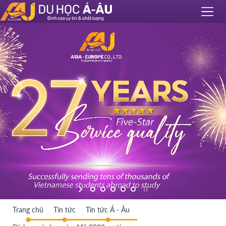
Trang chủ
Tin tức
Tin tức Á - Âu