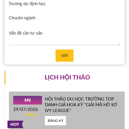
Trường dự định học
Chuyên ngành
GỬI
LỊCH HỘI THẢO
HỘI THẢO DU HỌC TRƯỜNG TOP
Mỹ
DANH GIÁ HOA KỲ ''GIẢI MÃ HỒ SƠ
29/07/2026
IVY LEAGUE''
08h54
ĐĂNG KÝ
HOT