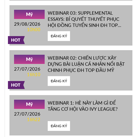
WEBINAR 03: SUPPLEMENTAL
Mỹ
ESSAYS: BÍ QUYẾT THUYẾT PHỤC
29/08/2026
HỘI ĐỒNG TUYỂN SINH ĐH TOP
10h00
ĐẦU MỸ
ĐĂNG KÝ
HOT
WEBINAR 02: CHIẾN LƯỢC XÂY
Mỹ
DỰNG BÀI LUẬN CÁ NHÂN NỔI BẬT
27/07/2026
CHINH PHỤC ĐH TOP ĐẦU MỸ
16h10
ĐĂNG KÝ
HOT
WEBINAR 1: HÈ NÀY LÀM GÌ ĐỂ
Mỹ
TĂNG CƠ HỘI VÀO IVY LEAGUE?
27/07/2026
16h22
ĐĂNG KÝ