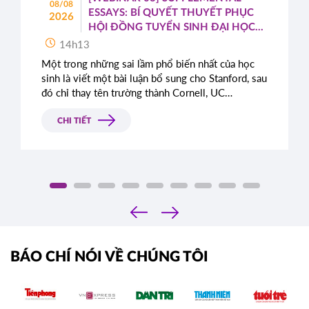
08/08
ESSAYS: BÍ QUYẾT THUYẾT PHỤC
2026
HỘI ĐỒNG TUYỂN SINH ĐẠI HỌC
TOP ĐẦU MỸ
14h13
Một trong những sai lầm phổ biến nhất của học
sinh là viết một bài luận bổ sung cho Stanford, sau
đó chỉ thay tên trường thành Cornell, UC
Berkeley, UCLA hoặc NYU.
CHI TIẾT
‹
›
BÁO CHÍ NÓI VỀ CHÚNG TÔI