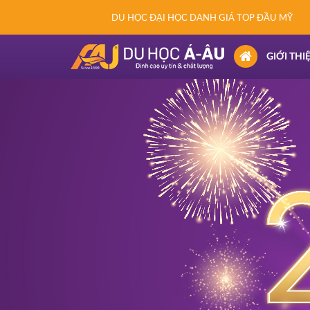
DU HỌC ĐẠI HỌC DANH GIÁ TOP ĐẦU MỸ
(CURRENT)
GIỚI THI