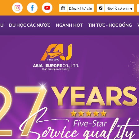
Đăng ký tư vấn
Nộp hồ sơ online
ỆU
DU HỌC CÁC NƯỚC
NGÀNH HOT
TIN TỨC - HỌC BỔNG