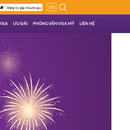
EN
Đăng ký gặp chuyên gia
VISA
ƯU ĐÃI
PHỎNG VẤN VISA MỸ
LIÊN HỆ