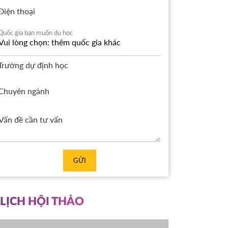
Điện thoại
Quốc gia bạn muốn du học
Trường dự định học
Chuyên ngành
GỬI
LỊCH HỘI THẢO