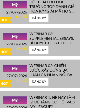
HỘI THẢO DU HỌC
Mỹ
TRƯỜNG TOP DANH GIÁ
HOA KỲ ''GIẢI MÃ HỒ SƠ
29/07/2026
IVY LEAGUE''
08h54
ĐĂNG KÝ
HOT
WEBINAR 03:
Mỹ
SUPPLEMENTAL ESSAYS:
BÍ QUYẾT THUYẾT PHỤC
29/08/2026
HỘI ĐỒNG TUYỂN SINH
10h00
ĐĂNG KÝ
ĐH TOP ĐẦU MỸ
HOT
WEBINAR 02: CHIẾN
Mỹ
LƯỢC XÂY DỰNG BÀI
LUẬN CÁ NHÂN NỔI BẬT
27/07/2026
CHINH PHỤC ĐH TOP
16h10
ĐĂNG KÝ
ĐẦU MỸ
HOT
WEBINAR 1: HÈ NÀY LÀM
Mỹ
GÌ ĐỂ TĂNG CƠ HỘI VÀO
IVY LEAGUE?
27/07/2026