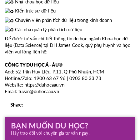
Nhà khoa học dữ liệu
Kiến trúc sư dữ liệu
Chuyên viên phân tích dữ liệu trong kinh doanh
Các nhà quản lý phân tích dữ liệu
Để được tư vấn chi tiết thông tin du học ngành Khoa học dữ
liệu (Data Science) tại ĐH James Cook, quý phụ huynh và học
viên vui lòng liên hệ:
CÔNG TY DU HỌC Á - ÂU®
Add: 52 Trần Huy Liệu, P.11, Q.Phú Nhuận, HCM
Hotline/Zalo: 1900 63 67 96 | 0903 80 33 73
Website: https://duhocaau.vn
Email: tuvan@duhocaau.vn
Share:
BẠN MUỐN DU HỌC?
Hãy trao đổi với chuyên gia tư vấn ngay .