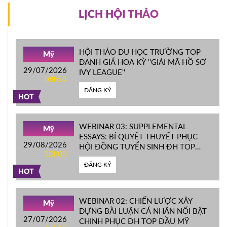
LỊCH HỘI THẢO
HỘI THẢO DU HỌC TRƯỜNG TOP
Mỹ
DANH GIÁ HOA KỲ ''GIẢI MÃ HỒ SƠ
29/07/2026
IVY LEAGUE''
08h54
ĐĂNG KÝ
HOT
WEBINAR 03: SUPPLEMENTAL
Mỹ
ESSAYS: BÍ QUYẾT THUYẾT PHỤC
29/08/2026
HỘI ĐỒNG TUYỂN SINH ĐH TOP
10h00
ĐẦU MỸ
ĐĂNG KÝ
HOT
WEBINAR 02: CHIẾN LƯỢC XÂY
Mỹ
DỰNG BÀI LUẬN CÁ NHÂN NỔI BẬT
27/07/2026
CHINH PHỤC ĐH TOP ĐẦU MỸ