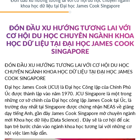
Đón đầu xu hướng tương lai với cơ hội du học chuyên ngành
khoa học dữ liệu tại Đại học James Cook Singapore
ĐÓN ĐẦU XU HƯỚNG TƯƠNG LAI VỚI
CƠ HỘI DU HỌC CHUYÊN NGÀNH KHOA
HỌC DỮ LIỆU TẠI ĐẠI HỌC JAMES COOK
SINGAPORE
ĐÓN ĐẦU XU HƯỚNG TƯƠNG LAI VỚI CƠ HỘI DU HỌC
CHUYÊN NGÀNH KHOA HỌC DỮ LIỆU TẠI ĐẠI HỌC JAMES
COOK SINGAPORE
Đại học James Cook (JCU) là Đại học Công lập của Chính Phủ
Úc được thành lập vào năm 1970. JCU Singapore là một trong
những cơ sở chính của Đại học công lập James Cook tại Úc, là
trường duy nhất tại Singapore được chứng nhận NEAS về giảng
dạy tiếng Anh, gần đây James Cook Singapore mở chuyên ngành
mới Khoa học dữ liệu (Data Science) . Đây sẽ là cơ hội để các
bạn trẻ bước chân vào ngành khoa học tương lai với những cơ
hội việc làm hấp dẫn.