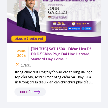
[TIN TỨC] SAT 1500+ Điểm: Liệu Đã
05/08
Đủ Để Chinh Phục Đại Học Harvard,
2026
Stanford Hay Cornell?
17h35
Trong cuộc đua ứng tuyển vào các trường đại học
Top đầu Mỹ, sở hữu một bảng điểm SAT hay GPA
ấn tượng chỉ là điều kiện cần chứ chưa phải điều
kiện đủ. Rất nhiều học sinh sở hữu điểm số gần
như tuyệt đối vẫn bị từ chối chỉ vì bài luận thiếu
CHI TIẾT
chiều sâu. Đâu là tiêu chí thực sự mà Ban tuyển
sinh các trường Ivy League tìm kiếm?