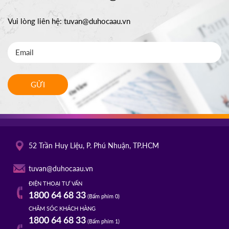
Vui lòng liên hệ:
tuvan@duhocaau.vn
GỬI
52 Trần Huy Liệu, P. Phú Nhuận, TP.HCM
tuvan@duhocaau.vn
ĐIỆN THOẠI TƯ VẤN
1800 64 68 33
(Bấm phím 0)
CHĂM SÓC KHÁCH HÀNG
1800 64 68 33
(Bấm phím 1)