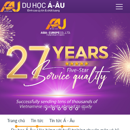
Trang chủ
Tin tức
Tin tức Á - Âu