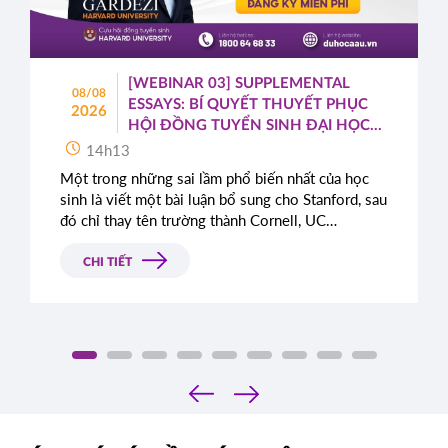
[WEBINAR 03] SUPPLEMENTAL
08/08
ESSAYS: BÍ QUYẾT THUYẾT PHỤC
2026
HỘI ĐỒNG TUYỂN SINH ĐẠI HỌC
TOP ĐẦU MỸ
14h13
Một trong những sai lầm phổ biến nhất của học
sinh là viết một bài luận bổ sung cho Stanford, sau
đó chỉ thay tên trường thành Cornell, UC
Berkeley, UCLA hoặc NYU.
CHI TIẾT
‹
›