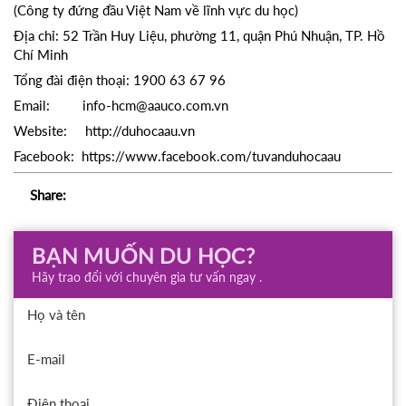
(Công ty đứng đầu Việt Nam về lĩnh vực du học)
Địa chỉ: 52 Trần Huy Liệu, phường 11, quận Phú Nhuận, TP. Hồ
Chí Minh
Tổng đài điện thoại: 1900 63 67 96
Email:
info-hcm@aauco.com.vn
Website:
http://duhocaau.vn
Facebook:
https://www.facebook.com/tuvanduhocaau
Share:
BẠN MUỐN DU HỌC?
Hãy trao đổi với chuyên gia tư vấn ngay .
Họ và tên
E-mail
Điện thoại