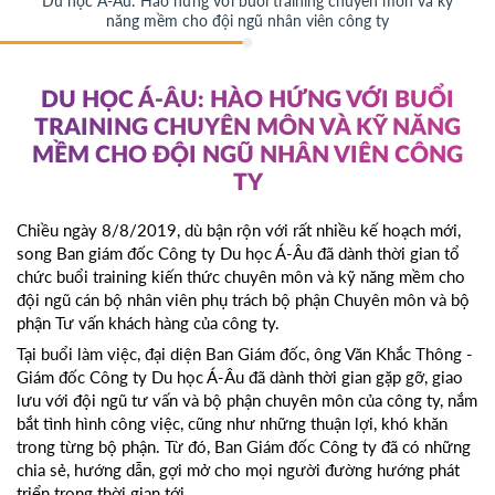
Du học Á-Âu: Hào hứng với buổi training chuyên môn và kỹ
năng mềm cho đội ngũ nhân viên công ty
DU HỌC Á-ÂU: HÀO HỨNG VỚI BUỔI
TRAINING CHUYÊN MÔN VÀ KỸ NĂNG
MỀM CHO ĐỘI NGŨ NHÂN VIÊN CÔNG
TY
Chiều ngày 8/8/2019, dù bận rộn với rất nhiều kế hoạch mới,
song Ban giám đốc Công ty Du học Á-Âu đã dành thời gian tổ
chức buổi training kiến thức chuyên môn và kỹ năng mềm cho
đội ngũ cán bộ nhân viên phụ trách bộ phận Chuyên môn và bộ
phận Tư vấn khách hàng của công ty.
Tại buổi làm việc, đại diện Ban Giám đốc, ông Văn Khắc Thông -
Giám đốc Công ty Du học Á-Âu đã dành thời gian gặp gỡ, giao
lưu với đội ngũ tư vấn và bộ phận chuyên môn của công ty, nắm
bắt tình hình công việc, cũng như những thuận lợi, khó khăn
trong từng bộ phận. Từ đó, Ban Giám đốc Công ty đã có những
chia sẻ, hướng dẫn, gợi mở cho mọi người đường hướng phát
triển trong thời gian tới.