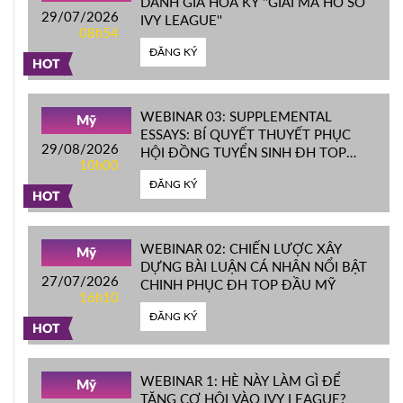
DANH GIÁ HOA KỲ ''GIẢI MÃ HỒ SƠ
29/07/2026
IVY LEAGUE''
08h54
ĐĂNG KÝ
HOT
WEBINAR 03: SUPPLEMENTAL
Mỹ
ESSAYS: BÍ QUYẾT THUYẾT PHỤC
29/08/2026
HỘI ĐỒNG TUYỂN SINH ĐH TOP
10h00
ĐẦU MỸ
ĐĂNG KÝ
HOT
WEBINAR 02: CHIẾN LƯỢC XÂY
Mỹ
DỰNG BÀI LUẬN CÁ NHÂN NỔI BẬT
27/07/2026
CHINH PHỤC ĐH TOP ĐẦU MỸ
16h10
ĐĂNG KÝ
HOT
WEBINAR 1: HÈ NÀY LÀM GÌ ĐỂ
Mỹ
TĂNG CƠ HỘI VÀO IVY LEAGUE?