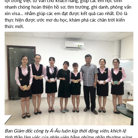
lợi trong việc tư vấn cho khách hàng, giúp các em học sinh
nhanh chóng hoàn thiện hồ sơ, tìm trường, ghi danh, phỏng vấn
xin visa... nhằm giúp các em đạt được kết quả cao nhất. Đó là
thực hiện được ước mơ du học, khám phá các chân trời kiến
thức mới.
Ban Giám đốc công ty Á-Âu luôn kịp thời động viên, khích lệ
tinh thần làm việc của nhân viên bằng những phần thưởng xứng