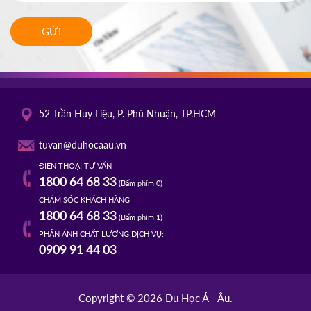
GỬI
52 Trần Huy Liệu, P. Phú Nhuận, TP.HCM
tuvan@duhocaau.vn
ĐIỆN THOẠI TƯ VẤN
1800 64 68 33
(Bấm phím 0)
CHĂM SÓC KHÁCH HÀNG
1800 64 68 33
(Bấm phím 1)
PHẢN ÁNH CHẤT LƯỢNG DỊCH VỤ:
0909 91 44 03
Copyright © 2026 Du Học Á - Âu.