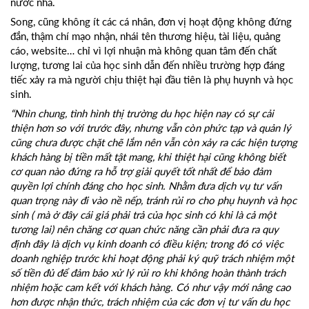
nước nhà.
Song, cũng không ít các cá nhân, đơn vị hoạt động không đứng
đắn, thậm chí mạo nhận, nhái tên thương hiệu, tài liệu, quảng
cáo, website… chỉ vì lợi nhuận mà không quan tâm đến chất
lượng, tương lai của học sinh dẫn đến nhiều trường hợp đáng
tiếc xảy ra mà người chịu thiệt hại đầu tiên là phụ huynh và học
sinh.
“Nhìn chung, tình hình thị trường du học hiện nay có sự cải
thiện hơn so với trước đây, nhưng vẫn còn phức tạp và quản lý
cũng chưa được chặt chẽ lắm nên vẫn còn xảy ra các hiện tượng
khách hàng bị tiền mất tật mang, khi thiệt hại cũng không biết
cơ quan nào đứng ra hỗ trợ giải quyết tốt nhất để bảo đảm
quyền lợi chính đáng cho học sinh. Nhằm đưa dịch vụ tư vấn
quan trọng này đi vào nề nếp, tránh rủi ro cho phụ huynh và học
sinh ( mà ở đây cái giá phải trả của học sinh có khi là cả một
tương lai) nên chăng cơ quan chức năng cần phải đưa ra quy
định đây là dịch vụ kinh doanh có điều kiện; trong đó có việc
doanh nghiệp trước khi hoạt động phải ký quỹ trách nhiệm một
số tiền đủ để đảm bảo xử lý rủi ro khi không hoàn thành trách
nhiệm hoặc cam kết với khách hàng. Có như vậy mới nâng cao
hơn được nhận thức, trách nhiệm của các đơn vị tư vấn du học