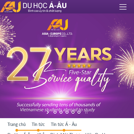
Trang chủ
Tin tức
Tin tức Á - Âu