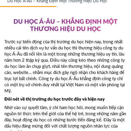
Du Học Á-Âu – Khẳng Định Một Thương Hiệu Du Học
DU HỌC Á-ÂU – KHẲNG ĐỊNH MỘT
THƯƠNG HIỆU DU HỌC
Trước sự biến động của thị trường du học hiện nay, trong nhất
nhiều cái tên dịch vụ tư vấn du học thì thương hiệu công ty du
học Á-Âu đã nổi lên là một trong những thương hiệu uy tín, lâu
năm hơn 2 thập kỷ qua. Điều này cũng kéo theo những công ty
du học làm ăn chụp giựt, nhái tên thương hiệu, nội dung quảng
cáo, website… nhằm mục đích gây ngộ nhận cho khách hàng để
trục lợi bất chính. Công ty du học Á-Âu khẳng định công ty chỉ
có một trụ sở chính duy nhất tại Việt Nam và một văn phòng tại
Mỹ.
Đôi nét về thị trường du học trước đây và hiện nay
Nhờ vào sự quyết tâm, ý chí ham học hỏi, mong muốn tiếp cận
nguồn tri thức trên thế giới của thế hệ trẻ, trong những năm gần
đây, hoạt động du học có những bước tiến đáng kể. Đây là một
dấu hiệu đáng mừng đối với chất lượng nguồn nhân lực của