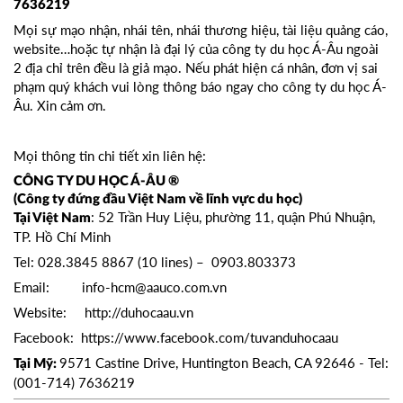
7636219
Mọi sự mạo nhận, nhái tên, nhái thương hiệu, tài liệu quảng cáo,
website…hoặc tự nhận là đại lý của công ty du học Á-Âu ngoài
2 địa chỉ trên đều là giả mạo. Nếu phát hiện cá nhân, đơn vị sai
phạm quý khách vui lòng thông báo ngay cho công ty du học Á-
Âu. Xin cảm ơn.
Mọi thông tin chi tiết xin liên hệ:
CÔNG TY DU HỌC Á-ÂU ®
(Công ty đứng đầu Việt Nam về lĩnh vực du học)
: 52 Trần Huy Liệu, phường 11, quận Phú Nhuận,
Tại Việt Nam
TP. Hồ Chí Minh
Tel: 028.3845 8867 (10 lines) – 0903.803373
Email: info-hcm@aauco.com.vn
Website: http://duhocaau.vn
Facebook: https://www.facebook.com/tuvanduhocaau
9571 Castine Drive, Huntington Beach, CA 92646 - Tel:
Tại Mỹ:
(001-714) 7636219