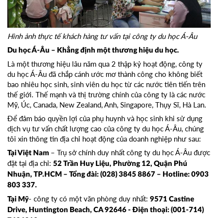
Hình ảnh thực tế khách hàng tư vấn tại công ty du học Á-Âu
Du học Á-Âu – Khẳng định một thương hiệu du học.
Là một thương hiệu lâu năm qua 2 thập kỷ hoạt động, công ty
du học Á-Âu đã chắp cánh ước mơ thành công cho không biết
bao nhiêu học sinh, sinh viên du học từ các nước tiên tiến trên
thế giới. Thế mạnh và thị trường chính của công ty là các nước
Mỹ, Úc, Canada, New Zealand, Anh, Singapore, Thụy Sĩ, Hà Lan.
Để đảm báo quyền lợi của phụ huynh và học sinh khi sử dụng
dịch vụ tư vấn chất lượng cao của công ty du học Á-Âu, chúng
tôi xin thông tin địa chỉ hoạt động của doanh nghiệp như sau:
– Trụ sở chính duy nhất công ty du học Á-Âu được
Tại Việt Nam
đặt tại địa chỉ:
52 Trần Huy Liệu, Phường 12, Quận Phú
Nhuận, TP.HCM – Tổng đài: (028) 3845 8867 – Hotline: 0903
803 337.
- công ty có một văn phòng duy nhất:
Tại Mỹ
9571 Castine
Drive, Huntington Beach, CA 92646 - Điện thoại: (001-714)