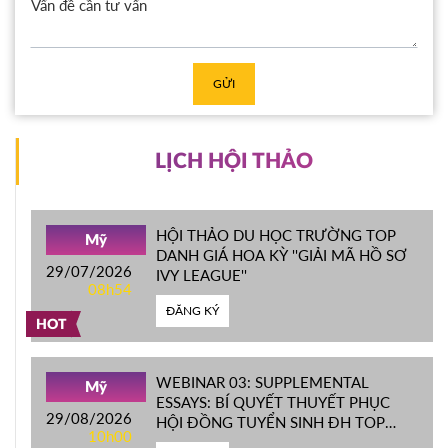
GỬI
LỊCH HỘI THẢO
HỘI THẢO DU HỌC TRƯỜNG TOP
Mỹ
DANH GIÁ HOA KỲ ''GIẢI MÃ HỒ SƠ
29/07/2026
IVY LEAGUE''
08h54
ĐĂNG KÝ
HOT
WEBINAR 03: SUPPLEMENTAL
Mỹ
ESSAYS: BÍ QUYẾT THUYẾT PHỤC
29/08/2026
HỘI ĐỒNG TUYỂN SINH ĐH TOP
10h00
ĐẦU MỸ