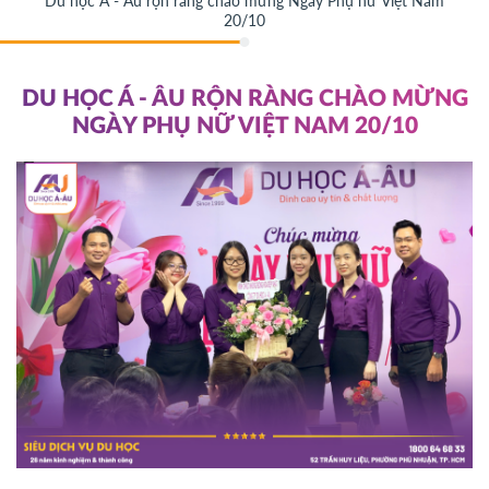
Du học Á - Âu rộn ràng chào mừng Ngày Phụ nữ Việt Nam
20/10
DU HỌC Á - ÂU RỘN RÀNG CHÀO MỪNG
NGÀY PHỤ NỮ VIỆT NAM 20/10