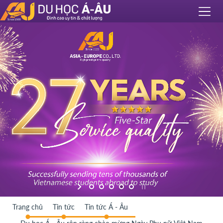
Trang chủ
Tin tức
Tin tức Á - Âu