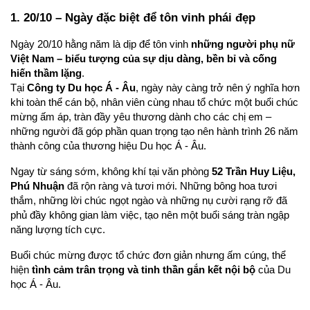
1. 20/10 – Ngày đặc biệt để tôn vinh phái đẹp
Ngày 20/10 hằng năm là dịp để tôn vinh 
những người phụ nữ 
Việt Nam – biểu tượng của sự dịu dàng, bền bỉ và cống 
hiến thầm lặng
.
Tại 
Công ty Du học Á - Âu
, ngày này càng trở nên ý nghĩa hơn 
khi toàn thể cán bộ, nhân viên cùng nhau tổ chức một buổi chúc 
mừng ấm áp, tràn đầy yêu thương dành cho các chị em – 
những người đã góp phần quan trọng tạo nên hành trình 26 năm 
thành công của thương hiệu Du học Á - Âu.
Ngay từ sáng sớm, không khí tại văn phòng 
52 Trần Huy Liệu, 
Phú Nhuận
 đã rộn ràng và tươi mới. Những bông hoa tươi 
thắm, những lời chúc ngọt ngào và những nụ cười rạng rỡ đã 
phủ đầy không gian làm việc, tạo nên một buổi sáng tràn ngập 
năng lượng tích cực.
Buổi chúc mừng được tổ chức đơn giản nhưng ấm cúng, thể 
hiện 
tình cảm trân trọng và tinh thần gắn kết nội bộ
 của Du 
học Á - Âu.