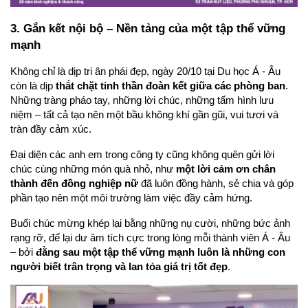
3. Gắn kết nội bộ – Nền tảng của một tập thể vững 
mạnh
Không chỉ là dịp tri ân phái đẹp, ngày 20/10 tại Du học Á - Âu 
còn là dịp 
thắt chặt tinh thần đoàn kết giữa các phòng ban
.
Những tràng pháo tay, những lời chúc, những tấm hình lưu 
niệm – tất cả tạo nên một bầu không khí gần gũi, vui tươi và 
tràn đầy cảm xúc.
Đại diện các anh em trong công ty cũng không quên gửi lời 
chúc cùng những món quà nhỏ, như 
một lời cảm ơn chân 
thành đến đồng nghiệp nữ
 đã luôn đồng hành, sẻ chia và góp 
phần tạo nên một môi trường làm việc đầy cảm hứng.
Buổi chúc mừng khép lại bằng những nụ cười, những bức ảnh 
rạng rỡ, để lại dư âm tích cực trong lòng mỗi thành viên Á - Âu 
– bởi 
đằng sau một tập thể vững mạnh luôn là những con 
người biết trân trọng và lan tỏa giá trị tốt đẹp
.