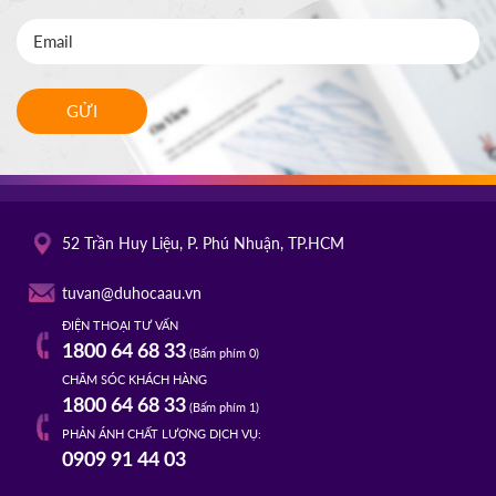
GỬI
52 Trần Huy Liệu, P. Phú Nhuận, TP.HCM
tuvan@duhocaau.vn
ĐIỆN THOẠI TƯ VẤN
1800 64 68 33
(Bấm phím 0)
CHĂM SÓC KHÁCH HÀNG
1800 64 68 33
(Bấm phím 1)
PHẢN ÁNH CHẤT LƯỢNG DỊCH VỤ:
0909 91 44 03