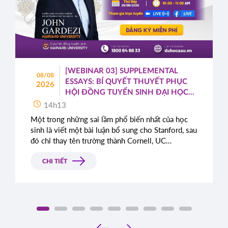
[WEBINAR 03] SUPPLEMENTAL
08/08
ESSAYS: BÍ QUYẾT THUYẾT PHỤC
2026
HỘI ĐỒNG TUYỂN SINH ĐẠI HỌC
TOP ĐẦU MỸ
14h13
Một trong những sai lầm phổ biến nhất của học
sinh là viết một bài luận bổ sung cho Stanford, sau
đó chỉ thay tên trường thành Cornell, UC
Berkeley, UCLA hoặc NYU.
CHI TIẾT
‹