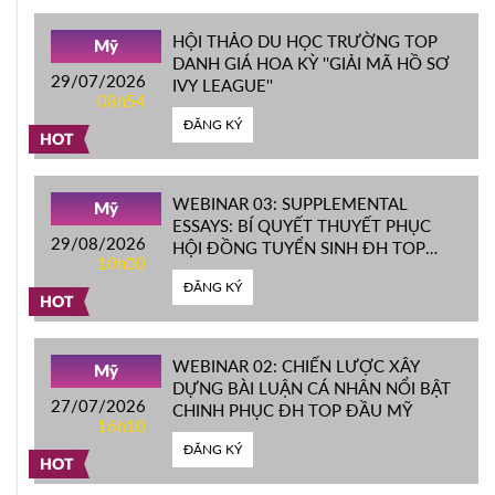
HỘI THẢO DU HỌC TRƯỜNG TOP
Mỹ
DANH GIÁ HOA KỲ ''GIẢI MÃ HỒ SƠ
29/07/2026
IVY LEAGUE''
08h54
ĐĂNG KÝ
HOT
WEBINAR 03: SUPPLEMENTAL
Mỹ
ESSAYS: BÍ QUYẾT THUYẾT PHỤC
29/08/2026
HỘI ĐỒNG TUYỂN SINH ĐH TOP
10h00
ĐẦU MỸ
ĐĂNG KÝ
HOT
WEBINAR 02: CHIẾN LƯỢC XÂY
Mỹ
DỰNG BÀI LUẬN CÁ NHÂN NỔI BẬT
27/07/2026
CHINH PHỤC ĐH TOP ĐẦU MỸ
16h10
ĐĂNG KÝ
HOT