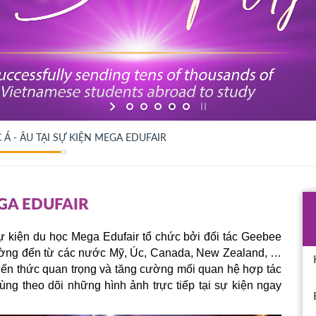
Á - ÂU TẠI SỰ KIỆN MEGA EDUFAIR
EGA EDUFAIR
sự kiện du học Mega Edufair tổ chức bởi đối tác Geebee 
để gặp và trao đổi trực tiếp với 65 đại diện trường đến từ các nước Mỹ, Úc, Canada, New Zealand, … 
kiến thức quan trọng và tăng cường mối quan hệ hợp tác 
ùng theo dõi những hình ảnh trực tiếp tại sự kiện ngay 