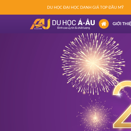
DU HỌC ĐẠI HỌC DANH GIÁ TOP ĐẦU MỸ
(CURRENT)
GIỚI THI