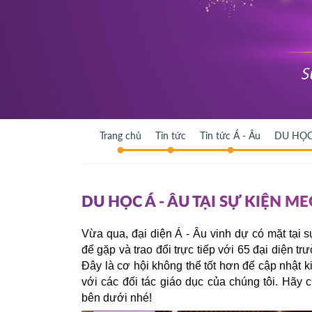
Trang chủ
Tin tức
Tin tức Á - Âu
DU HỌC 
DU HỌC Á - ÂU TẠI SỰ KIỆN M
Vừa qua, đại diện Á - Âu vinh dự có mặt tại 
Đây là cơ hội không thể tốt hơn để cập nhật 
với các đối tác giáo dục của chúng tôi. Hãy c
bên dưới nhé!