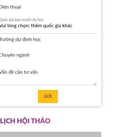
Điện thoại
Quốc gia bạn muốn du học
Trường dự định học
Chuyên ngành
GỬI
LỊCH HỘI THẢO