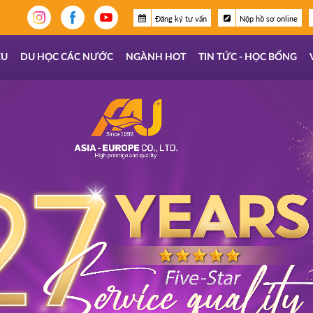
Đăng ký tư vấn
Nộp hồ sơ online
ỆU
DU HỌC CÁC NƯỚC
NGÀNH HOT
TIN TỨC - HỌC BỔNG