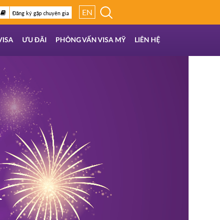
EN
Đăng ký gặp chuyên gia
VISA
ƯU ĐÃI
PHỎNG VẤN VISA MỸ
LIÊN HỆ