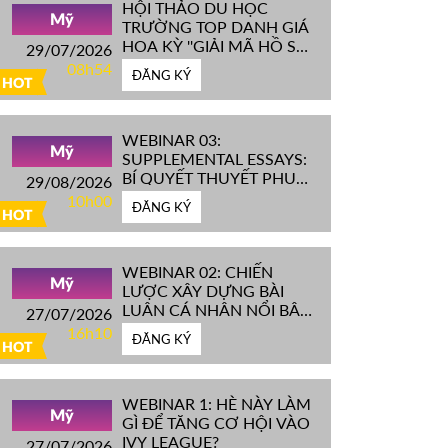
HỘI THẢO DU HỌC
Mỹ
TRƯỜNG TOP DANH GIÁ
HOA KỲ ''GIẢI MÃ HỒ SƠ
29/07/2026
IVY LEAGUE''
08h54
ĐĂNG KÝ
HOT
WEBINAR 03:
Mỹ
SUPPLEMENTAL ESSAYS:
BÍ QUYẾT THUYẾT PHỤC
29/08/2026
HỘI ĐỒNG TUYỂN SINH
10h00
ĐĂNG KÝ
ĐH TOP ĐẦU MỸ
HOT
WEBINAR 02: CHIẾN
Mỹ
LƯỢC XÂY DỰNG BÀI
LUẬN CÁ NHÂN NỔI BẬT
27/07/2026
CHINH PHỤC ĐH TOP
16h10
ĐĂNG KÝ
ĐẦU MỸ
HOT
WEBINAR 1: HÈ NÀY LÀM
Mỹ
GÌ ĐỂ TĂNG CƠ HỘI VÀO
IVY LEAGUE?
27/07/2026