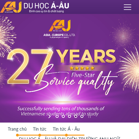
Trang chủ
Tin tức
Tin tức Á - Âu