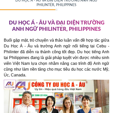
DU HỌC Á - ÂU VÀ ĐẠI DIỆN TRƯỜNG ANH NGỮ
PHILINTER, PHILIPPINES
DU HỌC Á - ÂU VÀ ĐẠI DIỆN TRƯỜNG
ANH NGỮ PHILINTER, PHILIPPINES
Buổi gặp mặt, trò chuyện và thảo luận vấn đề hợp tác giữa
Du Học Á - Âu và trường Anh ngữ nổi tiếng tại Cebu -
Philinter đã diễn ra thành công tốt đẹp. Du học tiếng Anh
tại Philippines đang là giải pháp tuyệt vời được nhiều sinh
viên Việt Nam lựa chọn nhằm nâng cao trình độ Anh ngữ
cũng như làm nền tảng cho mục tiêu du học các nước Mỹ,
Úc, Canada.️