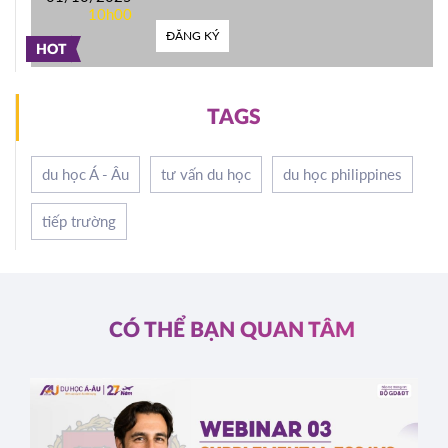
10h00
ĐĂNG KÝ
HOT
TAGS
du học Á - Âu
tư vấn du học
du học philippines
tiếp trường
CÓ THỂ BẠN QUAN TÂM