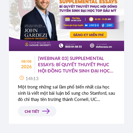
[WEBINAR 03] SUPPLEMENTAL
08/08
ESSAYS: BÍ QUYẾT THUYẾT PHỤC
2026
HỘI ĐỒNG TUYỂN SINH ĐẠI HỌC
TOP ĐẦU MỸ
14h13
Một trong những sai lầm phổ biến nhất của học
sinh là viết một bài luận bổ sung cho Stanford, sau
đó chỉ thay tên trường thành Cornell, UC
Berkeley, UCLA hoặc NYU.
CHI TIẾT