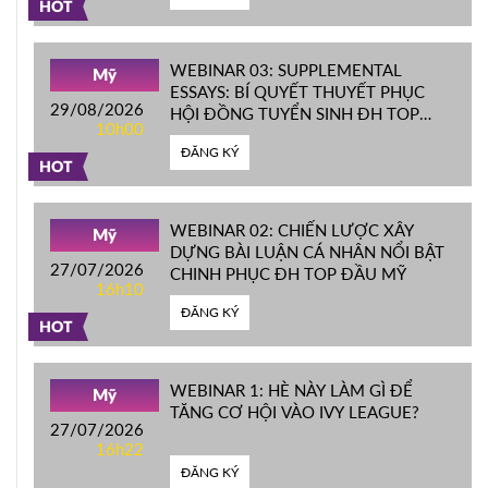
HOT
WEBINAR 03: SUPPLEMENTAL
Mỹ
ESSAYS: BÍ QUYẾT THUYẾT PHỤC
29/08/2026
HỘI ĐỒNG TUYỂN SINH ĐH TOP
10h00
ĐẦU MỸ
ĐĂNG KÝ
HOT
WEBINAR 02: CHIẾN LƯỢC XÂY
Mỹ
DỰNG BÀI LUẬN CÁ NHÂN NỔI BẬT
27/07/2026
CHINH PHỤC ĐH TOP ĐẦU MỸ
16h10
ĐĂNG KÝ
HOT
WEBINAR 1: HÈ NÀY LÀM GÌ ĐỂ
Mỹ
TĂNG CƠ HỘI VÀO IVY LEAGUE?
27/07/2026
16h22
ĐĂNG KÝ