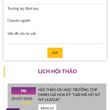
Trường dự định học
Chuyên ngành
GỬI
LỊCH HỘI THẢO
HỘI THẢO DU HỌC TRƯỜNG TOP
Mỹ
DANH GIÁ HOA KỲ ''GIẢI MÃ HỒ SƠ
29/07/2026
IVY LEAGUE''
08h54
ĐĂNG KÝ