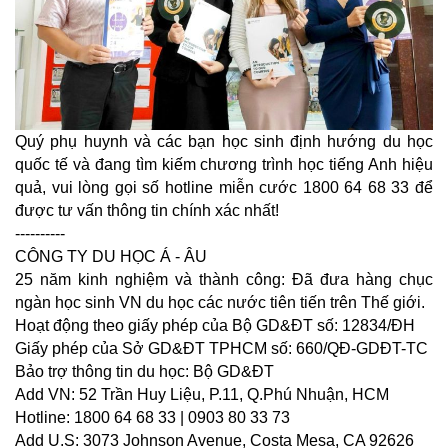
Quý phụ huynh và các bạn học sinh định hướng du học
quốc tế và đang tìm kiếm chương trình học tiếng Anh hiệu
quả, vui lòng gọi số hotline miễn cước 1800 64 68 33 để
được tư vấn thông tin chính xác nhất!
----------
CÔNG TY DU HỌC Á - ÂU
25 năm kinh nghiệm và thành công: Đã đưa hàng chục
ngàn học sinh VN du học các nước tiên tiến trên Thế giới.
Hoạt động theo giấy phép của Bộ GD&ĐT số: 12834/ĐH
Giấy phép của Sở GD&ĐT TPHCM số: 660/QĐ-GDĐT-TC
Bảo trợ thông tin du học: Bộ GD&ĐT
Add VN: 52 Trần Huy Liệu, P.11, Q.Phú Nhuận, HCM
Hotline: 1800 64 68 33 | 0903 80 33 73
Add U.S: 3073 Johnson Avenue, Costa Mesa, CA 92626