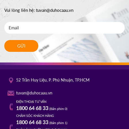
Vui lòng liên hệ:
tuvan@duhocaau.vn
GỬI
52 Trần Huy Liệu, P. Phú Nhuận, TP.HCM
tuvan@duhocaau.vn
ĐIỆN THOẠI TƯ VẤN
1800 64 68 33
(Bấm phím 0)
CHĂM SÓC KHÁCH HÀNG
1800 64 68 33
(Bấm phím 1)