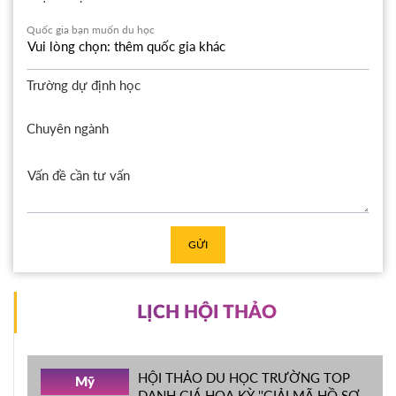
Quốc gia bạn muốn du học
Trường dự định học
Chuyên ngành
GỬI
LỊCH HỘI THẢO
HỘI THẢO DU HỌC TRƯỜNG TOP
Mỹ
DANH GIÁ HOA KỲ ''GIẢI MÃ HỒ SƠ