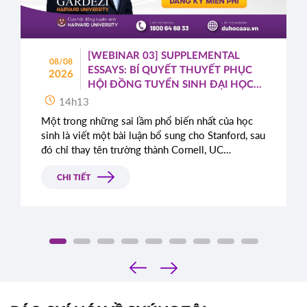
[WEBINAR 03] SUPPLEMENTAL
08/08
ESSAYS: BÍ QUYẾT THUYẾT PHỤC
2026
HỘI ĐỒNG TUYỂN SINH ĐẠI HỌC
TOP ĐẦU MỸ
14h13
Một trong những sai lầm phổ biến nhất của học
sinh là viết một bài luận bổ sung cho Stanford, sau
đó chỉ thay tên trường thành Cornell, UC
Berkeley, UCLA hoặc NYU.
CHI TIẾT
‹
›