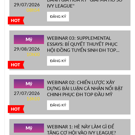
29/07/2026
IVY LEAGUE''
08h54
ĐĂNG KÝ
HOT
WEBINAR 03: SUPPLEMENTAL
Mỹ
ESSAYS: BÍ QUYẾT THUYẾT PHỤC
29/08/2026
HỘI ĐỒNG TUYỂN SINH ĐH TOP
10h00
ĐẦU MỸ
ĐĂNG KÝ
HOT
WEBINAR 02: CHIẾN LƯỢC XÂY
Mỹ
DỰNG BÀI LUẬN CÁ NHÂN NỔI BẬT
27/07/2026
CHINH PHỤC ĐH TOP ĐẦU MỸ
16h10
ĐĂNG KÝ
HOT
WEBINAR 1: HÈ NÀY LÀM GÌ ĐỂ
Mỹ
TĂNG CƠ HỘI VÀO IVY LEAGUE?