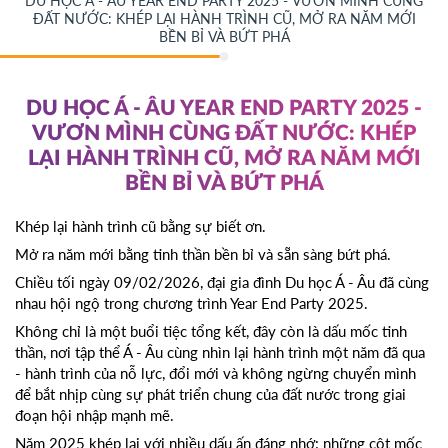
DU HỌC Á - ÂU YEAR END PARTY 2025 - VƯƠN MÌNH CÙNG
ĐẤT NƯỚC: KHÉP LẠI HÀNH TRÌNH CŨ, MỞ RA NĂM MỚI
BỀN BỈ VÀ BỨT PHÁ
DU HỌC Á - ÂU YEAR END PARTY 2025 -
VƯƠN MÌNH CÙNG ĐẤT NƯỚC: KHÉP
LẠI HÀNH TRÌNH CŨ, MỞ RA NĂM MỚI
BỀN BỈ VÀ BỨT PHÁ
Khép lại hành trình cũ bằng sự biết ơn.
Mở ra năm mới bằng tinh thần bền bỉ và sẵn sàng bứt phá.
Chiều tối ngày 09/02/2026, đại gia đình Du học Á - Âu đã cùng
nhau hội ngộ trong chương trình Year End Party 2025.
Không chỉ là một buổi tiệc tổng kết, đây còn là dấu mốc tinh
thần, nơi tập thể Á - Âu cùng nhìn lại hành trình một năm đã qua
- hành trình của nỗ lực, đổi mới và không ngừng chuyển mình
để bắt nhịp cùng sự phát triển chung của đất nước trong giai
đoạn hội nhập mạnh mẽ.
Năm 2025 khép lại với nhiều dấu ấn đáng nhớ: những cột mốc