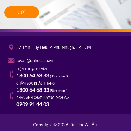
GỬI
52 Trần Huy Liệu, P. Phú Nhuận, TP.HCM
tuvan@duhocaau.vn
ĐIỆN THOẠI TƯ VẤN
1800 64 68 33
(Bấm phím 0)
CHĂM SÓC KHÁCH HÀNG
1800 64 68 33
(Bấm phím 1)
PHẢN ÁNH CHẤT LƯỢNG DỊCH VỤ:
0909 91 44 03
Copyright © 2026 Du Học Á - Âu.