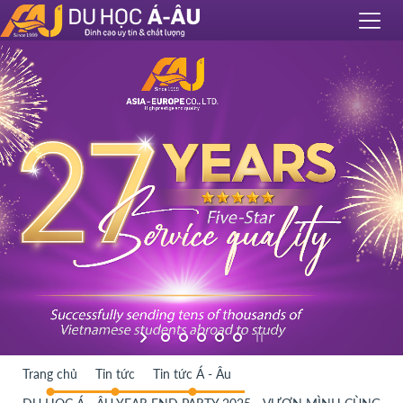
Trang chủ
Tin tức
Tin tức Á - Âu