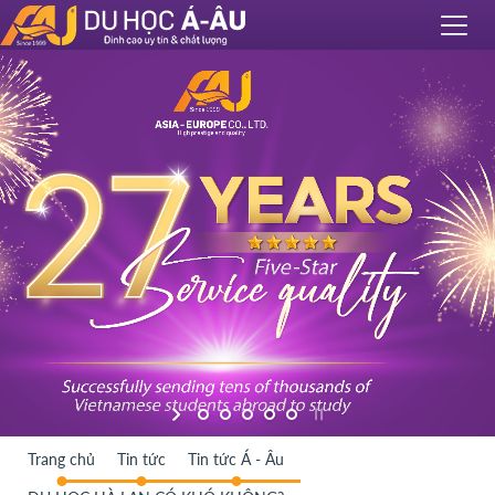
Trang chủ
Tin tức
Tin tức Á - Âu