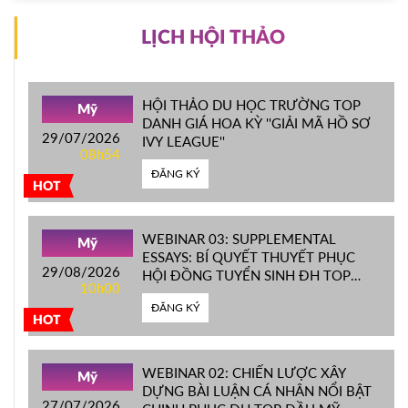
LỊCH HỘI THẢO
HỘI THẢO DU HỌC TRƯỜNG TOP
Mỹ
DANH GIÁ HOA KỲ ''GIẢI MÃ HỒ SƠ
29/07/2026
IVY LEAGUE''
08h54
ĐĂNG KÝ
HOT
WEBINAR 03: SUPPLEMENTAL
Mỹ
ESSAYS: BÍ QUYẾT THUYẾT PHỤC
29/08/2026
HỘI ĐỒNG TUYỂN SINH ĐH TOP
10h00
ĐẦU MỸ
ĐĂNG KÝ
HOT
WEBINAR 02: CHIẾN LƯỢC XÂY
Mỹ
DỰNG BÀI LUẬN CÁ NHÂN NỔI BẬT
27/07/2026