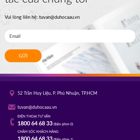
Vui lòng liên hệ:
tuvan@duhocaau.vn
GỬI
52 Trần Huy Liệu, P. Phú Nhuận, TP.HCM
tuvan@duhocaau.vn
ĐIỆN THOẠI TƯ VẤN
1800 64 68 33
(Bấm phím 0)
CHĂM SÓC KHÁCH HÀNG
1800 64 68 33
(Bấm phím 1)