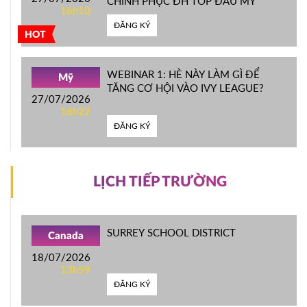
CHINH PHỤC ĐH TOP ĐẦU MỸ
16h10
ĐĂNG KÝ
HOT
WEBINAR 1: HÈ NÀY LÀM GÌ ĐỂ
Mỹ
TĂNG CƠ HỘI VÀO IVY LEAGUE?
27/07/2026
16h22
ĐĂNG KÝ
LỊCH TIẾP TRƯỜNG
SURREY SCHOOL DISTRICT
Canada
18/07/2026
13h59
ĐĂNG KÝ