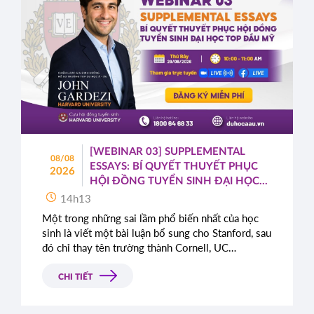
[WEBINAR 03] SUPPLEMENTAL
08/08
ESSAYS: BÍ QUYẾT THUYẾT PHỤC
2026
HỘI ĐỒNG TUYỂN SINH ĐẠI HỌC
TOP ĐẦU MỸ
14h13
Một trong những sai lầm phổ biến nhất của học
sinh là viết một bài luận bổ sung cho Stanford, sau
đó chỉ thay tên trường thành Cornell, UC
Berkeley, UCLA hoặc NYU.
CHI TIẾT