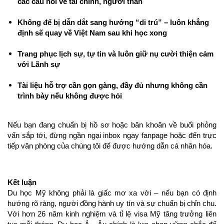
các câu hỏi về tài chính, người thân
Không để bị dẫn dắt sang hướng “di trú” – luôn khẳng 
định sẽ quay về Việt Nam sau khi học xong
Trang phục lịch sự, tự tin và luôn giữ nụ cười thiện cảm 
với Lãnh sự
Tài liệu hỗ trợ cần gọn gàng, đầy đủ nhưng không cần 
trình bày nếu không được hỏi
Nếu bạn đang chuẩn bị hồ sơ hoặc băn khoăn về buổi phỏng 
vấn sắp tới, đừng ngần ngại inbox ngay fanpage hoặc đến trực 
tiếp văn phòng của chúng tôi để được hướng dẫn cá nhân hóa.
Kết luận
Du học Mỹ không phải là giấc mơ xa vời – nếu bạn có định 
hướng rõ ràng, người đồng hành uy tín và sự chuẩn bị chỉn chu. 
Với hơn 26 năm kinh nghiệm và tỉ lệ visa Mỹ tăng trưởng liên 