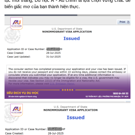
tục mỗi tháng, Du học Á - Âu chính là lựa chọn vững chắc để 
biến giấc mơ của bạn thành hiện thực.