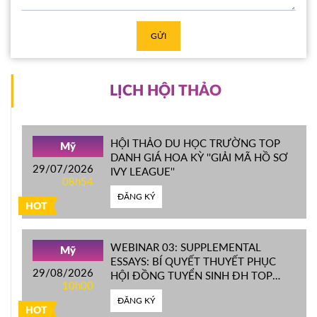
GỬI
LỊCH HỘI THẢO
HỘI THẢO DU HỌC TRƯỜNG TOP
Mỹ
DANH GIÁ HOA KỲ ''GIẢI MÃ HỒ SƠ
29/07/2026
IVY LEAGUE''
08h54
ĐĂNG KÝ
HOT
WEBINAR 03: SUPPLEMENTAL
Mỹ
ESSAYS: BÍ QUYẾT THUYẾT PHỤC
29/08/2026
HỘI ĐỒNG TUYỂN SINH ĐH TOP
10h00
ĐẦU MỸ
ĐĂNG KÝ
HOT