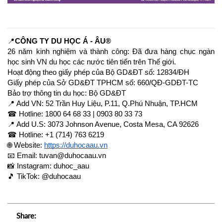
📍
CÔNG TY DU HỌC Á - ÂU®
26 năm kinh nghiệm và thành công: Đã đưa hàng chục ngàn 
học sinh VN du học các nước tiên tiến trên Thế giới.
Hoạt động theo giấy phép của Bộ GD&ĐT số: 12834/ĐH
Giấy phép của Sở GD&ĐT TPHCM số: 660/QĐ-GDĐT-TC
Bảo trợ thông tin du học: Bộ GD&ĐT
📍 Add VN: 52 Trần Huy Liệu, P.11, Q.Phú Nhuận, TP.HCM
☎ Hotline: 1800 64 68 33 | 0903 80 33 73
📍 Add U.S: 3073 Johnson Avenue, Costa Mesa, CA 92626
☎ Hotline: +1 (714) 763 6219
🌐 Website:
https://duhocaau.vn
📧 Email: tuvan@duhocaau.vn
📸 Instagram: duhoc_aau
🎵 TikTok: @duhocaau
Share: