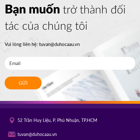
Bạn muốn
trở thành đối
tác của chúng tôi
Vui lòng liên hệ:
tuvan@duhocaau.vn
GỬI
52 Trần Huy Liệu, P. Phú Nhuận, TP.HCM
tuvan@duhocaau.vn