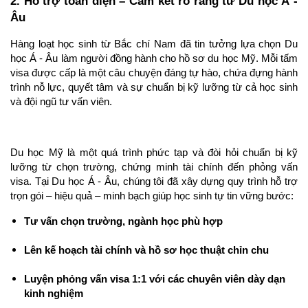
2. Hỗ trợ toàn diện – Cam kết rõ ràng từ Du học Á - 
Âu
Hàng loạt học sinh từ Bắc chí Nam đã tin tưởng lựa chọn Du 
học Á - Âu làm người đồng hành cho hồ sơ du học Mỹ. Mỗi tấm 
visa được cấp là một câu chuyện đáng tự hào, chứa đựng hành 
trình nỗ lực, quyết tâm và sự chuẩn bị kỹ lưỡng từ cả học sinh 
và đội ngũ tư vấn viên.
Du học Mỹ là một quá trình phức tạp và đòi hỏi chuẩn bị kỹ 
lưỡng từ chọn trường, chứng minh tài chính đến phỏng vấn 
visa. Tại Du học Á - Âu, chúng tôi đã xây dựng quy trình hỗ trợ 
trọn gói – hiệu quả – minh bạch giúp học sinh tự tin vững bước:
Tư vấn chọn trường, ngành học phù hợp
Lên kế hoạch tài chính và hồ sơ học thuật chỉn chu
Luyện phỏng vấn visa 1:1 với các chuyên viên dày dạn 
kinh nghiệm