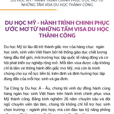
DU HỌC MỸ - HÀNH TRÌNH CHINH PHỤC ƯỚC MƠ TỪ
NHỮNG TẤM VISA DU HỌC THÀNH CÔNG
DU HỌC MỸ - HÀNH TRÌNH CHINH PHỤC
ƯỚC MƠ TỪ NHỮNG TẤM VISA DU HỌC
THÀNH CÔNG
Du học Mỹ từ lâu đã trở thành giấc mơ của hàng chục  ngàn 
học sinh, sinh viên Việt Nam bởi hệ thống giáo dục chất lượng 
hàng đầu thế giới, môi trường học tập quốc tế năng động và cơ 
hội phát triển sự nghiệp rộng mở. Mỗi tấm visa được cấp không 
chỉ là tấm vé thông hành đến giấc mơ Mỹ, mà còn là minh 
chứng cho sự nỗ lực bền bỉ, kiên định và định hướng học tập 
đúng đắn của mỗi học sinh và gia đình.
Tại Công ty Du học Á - Âu, chúng tôi vinh dự đồng hành cùng 
hàng ngàn học sinh Việt Nam trên hành trình chinh phục visa 
Mỹ thành công. Bằng kinh nghiệm 26 năm chuyên sâu và đội 
ngũ chuyên viên tận tâm, chúng tôi không chỉ hỗ trợ học sinh 
chọn trường – ngành phù hợp, mà còn đào tạo kỹ năng phỏng 