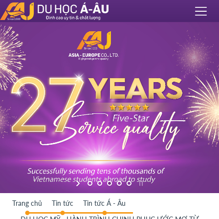
Trang chủ
Tin tức
Tin tức Á - Âu