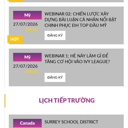
WEBINAR 02: CHIẾN LƯỢC XÂY
Mỹ
DỰNG BÀI LUẬN CÁ NHÂN NỔI BẬT
27/07/2026
CHINH PHỤC ĐH TOP ĐẦU MỸ
16h10
ĐĂNG KÝ
HOT
WEBINAR 1: HÈ NÀY LÀM GÌ ĐỂ
Mỹ
TĂNG CƠ HỘI VÀO IVY LEAGUE?
27/07/2026
16h22
ĐĂNG KÝ
LỊCH TIẾP TRƯỜNG
SURREY SCHOOL DISTRICT
Canada