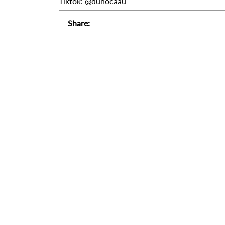
Tiktok: @duhocaau
Share: