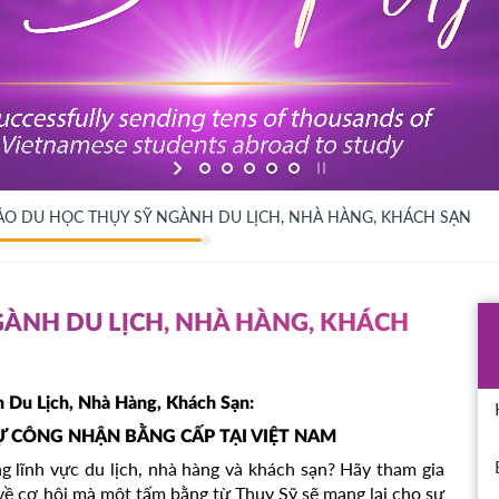
ẢO DU HỌC THỤY SỸ NGÀNH DU LỊCH, NHÀ HÀNG, KHÁCH SẠN
GÀNH DU LỊCH, NHÀ HÀNG, KHÁCH
 Du Lịch, Nhà Hàng, Khách Sạn:
Ự CÔNG NHẬN BẰNG CẤP TẠI VIỆT NAM
g lĩnh vực du lịch, nhà hàng và khách sạn? Hãy tham gia
 về cơ hội mà một tấm bằng từ Thụy Sỹ sẽ mang lại cho sự