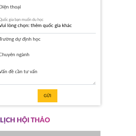
Điện thoại
Quốc gia bạn muốn du học
Trường dự định học
Chuyên ngành
GỬI
LỊCH HỘI THẢO