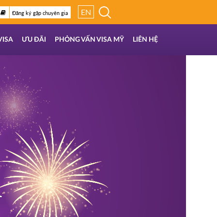
EN
Đăng ký gặp chuyên gia
VISA
ƯU ĐÃI
PHỎNG VẤN VISA MỸ
LIÊN HỆ