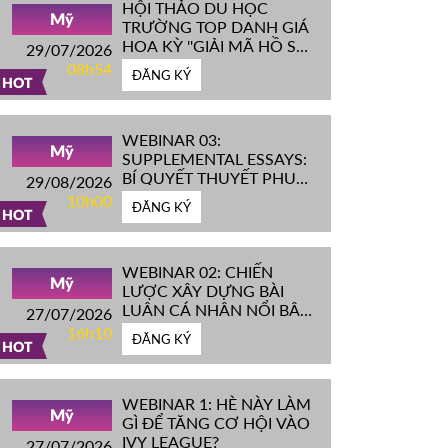
HỘI THẢO DU HỌC
Mỹ
TRƯỜNG TOP DANH GIÁ
HOA KỲ ''GIẢI MÃ HỒ SƠ
29/07/2026
IVY LEAGUE''
08h54
ĐĂNG KÝ
HOT
WEBINAR 03:
Mỹ
SUPPLEMENTAL ESSAYS:
BÍ QUYẾT THUYẾT PHỤC
29/08/2026
HỘI ĐỒNG TUYỂN SINH
10h00
ĐĂNG KÝ
ĐH TOP ĐẦU MỸ
HOT
WEBINAR 02: CHIẾN
Mỹ
LƯỢC XÂY DỰNG BÀI
LUẬN CÁ NHÂN NỔI BẬT
27/07/2026
CHINH PHỤC ĐH TOP
16h10
ĐĂNG KÝ
ĐẦU MỸ
HOT
WEBINAR 1: HÈ NÀY LÀM
Mỹ
GÌ ĐỂ TĂNG CƠ HỘI VÀO
IVY LEAGUE?
27/07/2026