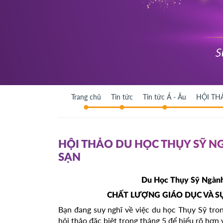
Trang chủ
Tin tức
Tin tức Á - Âu
HỘI TH
HỘI THẢO DU HỌC THỤY SỸ N
SẠN
Du Học Thụy Sỹ Ngành
CHẤT LƯỢNG GIÁO DỤC VÀ S
Bạn đang suy nghĩ về việc du học Thụy Sỹ tron
hội thảo đặc biệt trong tháng 5 để hiểu rõ hơn