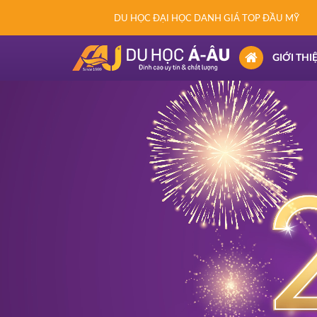
DU HỌC ĐẠI HỌC DANH GIÁ TOP ĐẦU MỸ
(CURRENT)
GIỚI THI