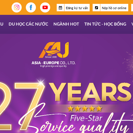
Đăng ký tư vấn
Nộp hồ sơ online
ỆU
DU HỌC CÁC NƯỚC
NGÀNH HOT
TIN TỨC - HỌC BỔNG