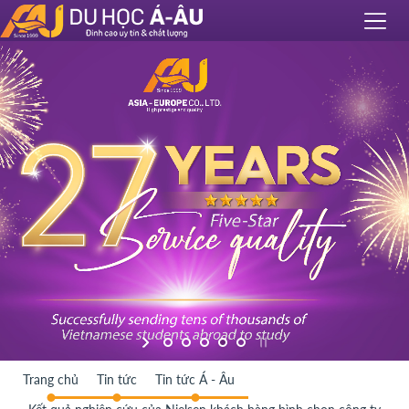
Trang chủ
Tin tức
Tin tức Á - Âu