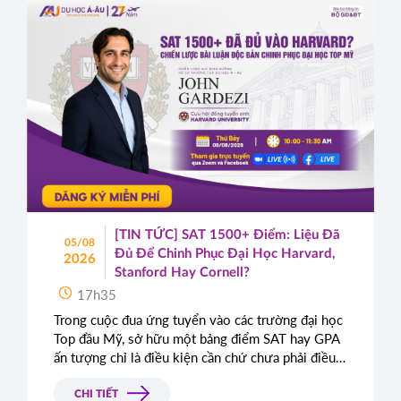
[TIN TỨC] SAT 1500+ Điểm: Liệu Đã
05/08
Đủ Để Chinh Phục Đại Học Harvard,
2026
Stanford Hay Cornell?
17h35
Trong cuộc đua ứng tuyển vào các trường đại học
Top đầu Mỹ, sở hữu một bảng điểm SAT hay GPA
ấn tượng chỉ là điều kiện cần chứ chưa phải điều
kiện đủ. Rất nhiều học sinh sở hữu điểm số gần
như tuyệt đối vẫn bị từ chối chỉ vì bài luận thiếu
CHI TIẾT