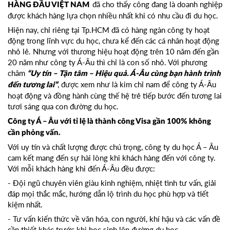
đã cho thấy công đang là doanh nghiệp
HÀNG ĐẦU VIỆT NAM
được khách hàng lựa chọn nhiều nhất khi có nhu cầu đi du học.
Hiện nay, chỉ riêng tại Tp.HCM đã có hàng ngàn công ty hoạt
động trong lĩnh vực du học, chưa kể đến các cá nhân hoạt động
nhỏ lẻ. Nhưng với thương hiệu hoạt động trên 10 năm đến gần
20 năm như công ty Á-Âu thì chỉ là con số nhỏ. Với phương
châm
“Uy tín – Tận tâm – Hiệu quả. Á-Âu cùng bạn hành trình
, được xem như là kim chỉ nam để công ty Á-Âu
đến tương lai”
hoạt động và đồng hành cùng thế hệ trẻ tiếp bước đến tương lai
tươi sáng qua con đường du học.
Công ty Á – Âu với tỉ lệ là thành công Visa gần 100% không
cần phỏng vấn.
Với uy tín và chất lượng được chú trọng, công ty du học Á – Âu
cam kết mang đến sự hài lòng khi khách hàng đến với công ty.
Với mỗi khách hàng khi đến Á-Âu đều được:
- Đội ngũ chuyên viên giàu kinh nghiệm, nhiệt tình tư vấn, giải
đáp mọi thắc mắc, hướng dẫn lộ trình du học phù hợp và tiết
kiệm nhất.
- Tư vấn kiến thức về văn hóa, con người, khí hậu và các vấn đề
cần thiết khác trước khi học sinh lên đường du học