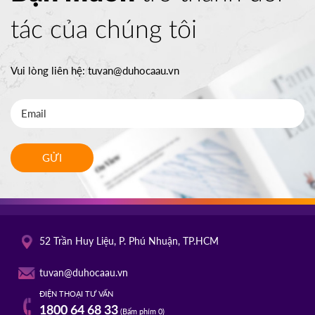
tác của chúng tôi
Vui lòng liên hệ:
tuvan@duhocaau.vn
GỬI
52 Trần Huy Liệu, P. Phú Nhuận, TP.HCM
tuvan@duhocaau.vn
ĐIỆN THOẠI TƯ VẤN
1800 64 68 33
(Bấm phím 0)