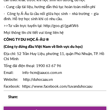
- Cung cấp tài liệu, hướng dẫn thủ tục hoàn toàn miễn phí
- Công ty Á-Âu là cầu nối giữa học sinh – nhà trường – gia
đình. Hỗ trợ học sinh khi có nhu cầu.
>>Tư vấn trực tuyến tại:
http://goo.gl/jgaKW6
Mọi thông tin chi tiết vui lòng liên hệ
CÔNG TY DU HỌC Á-ÂU ®
(Công ty đứng đầu Việt Nam về lĩnh vực du học)
Địa chỉ: 52 Trần Huy Liệu, phường 11, quận Phú Nhuận, TP. Hồ
Chí Minh
Tổng đài điện thoại: 1900 63 67 96
Email: info-hcm@aauco.com.vn
Website: http://duhocaau.vn
Facebook: https://www.facebook.com/tuvanduhocaau
Share: