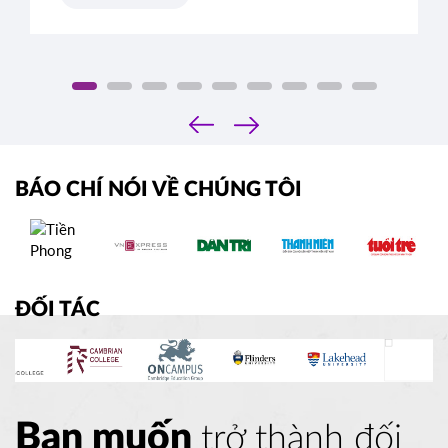
chiều sâu. Đâu là tiêu chí thực sự mà Ban tuyển
sinh các trường Ivy League tìm kiếm?
‹
›
BÁO CHÍ NÓI VỀ CHÚNG TÔI
ĐỐI TÁC
Bạn muốn
trở thành đối