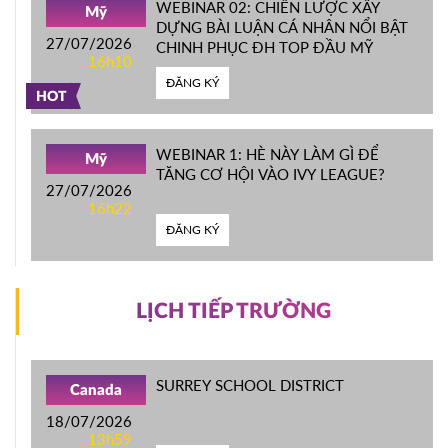
WEBINAR 02: CHIẾN LƯỢC XÂY
Mỹ
DỰNG BÀI LUẬN CÁ NHÂN NỔI BẬT
27/07/2026
CHINH PHỤC ĐH TOP ĐẦU MỸ
16h10
ĐĂNG KÝ
HOT
WEBINAR 1: HÈ NÀY LÀM GÌ ĐỂ
Mỹ
TĂNG CƠ HỘI VÀO IVY LEAGUE?
27/07/2026
16h22
ĐĂNG KÝ
LỊCH TIẾP TRƯỜNG
SURREY SCHOOL DISTRICT
Canada
18/07/2026
13h59