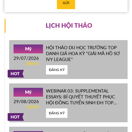
GỬI
LỊCH HỘI THẢO
HỘI THẢO DU HỌC TRƯỜNG TOP
Mỹ
DANH GIÁ HOA KỲ ''GIẢI MÃ HỒ SƠ
29/07/2026
IVY LEAGUE''
08h54
ĐĂNG KÝ
HOT
WEBINAR 03: SUPPLEMENTAL
Mỹ
ESSAYS: BÍ QUYẾT THUYẾT PHỤC
29/08/2026
HỘI ĐỒNG TUYỂN SINH ĐH TOP
10h00
ĐẦU MỸ
ĐĂNG KÝ
HOT