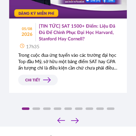
[TIN TỨC] SAT 1500+ Điểm: Liệu Đã
05/08
Đủ Để Chinh Phục Đại Học Harvard,
2026
Stanford Hay Cornell?
17h35
Trong cuộc đua ứng tuyển vào các trường đại học
Top đầu Mỹ, sở hữu một bảng điểm SAT hay GPA
ấn tượng chỉ là điều kiện cần chứ chưa phải điều
kiện đủ. Rất nhiều học sinh sở hữu điểm số gần
như tuyệt đối vẫn bị từ chối chỉ vì bài luận thiếu
CHI TIẾT
chiều sâu. Đâu là tiêu chí thực sự mà Ban tuyển
sinh các trường Ivy League tìm kiếm?
‹
›