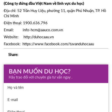
(Công ty đứng đầu Việt Nam về lĩnh vực du học)
Địa chỉ: 52 Trần Huy Liệu, phường 11, quận Phú Nhuận, TP. Hồ
Chí Minh
Điện thoại: 1900.636.796
Email:
info-hcm@aauco.com.vn
Website:
http://duhocaau.vn
Facebook:
https://www.facebook.com/tuvanduhocaau
Share:
BẠN MUỐN DU HỌC?
Hãy trao đổi với chuyên gia tư vấn ngay .
Họ và tên
E-mail
Điện thoại