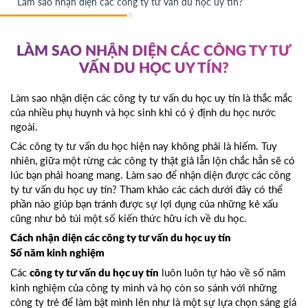
Làm sao nhận diện các công ty tư vấn du học uy tín?
LÀM SAO NHẬN DIỆN CÁC CÔNG TY TƯ
VẤN DU HỌC UY TÍN?
Làm sao nhận diện các công ty tư vấn du học uy tín là thắc mắc
của nhiều phụ huynh và học sinh khi có ý định du học nước
ngoài.
Các công ty tư vấn du học hiện nay không phải là hiếm. Tuy
nhiên, giữa một rừng các công ty thật giả lẫn lộn chắc hẳn sẽ có
lúc bạn phải hoang mang. Làm sao để nhận diện được các công
ty tư vấn du học uy tín? Tham khảo các cách dưới đây có thể
phần nào giúp bạn tránh được sự lợi dụng của những kẻ xấu
cũng như bỏ túi một số kiến thức hữu ích về du học.
Cách nhận diện các công ty tư vấn du học uy tín
Số năm kinh nghiệm
Các
luôn luôn tự hào về số năm
công ty tư vấn du học uy tín
kinh nghiệm của công ty mình và họ còn so sánh với những
công ty trẻ để làm bật mình lên như là một sự lựa chọn sáng giá