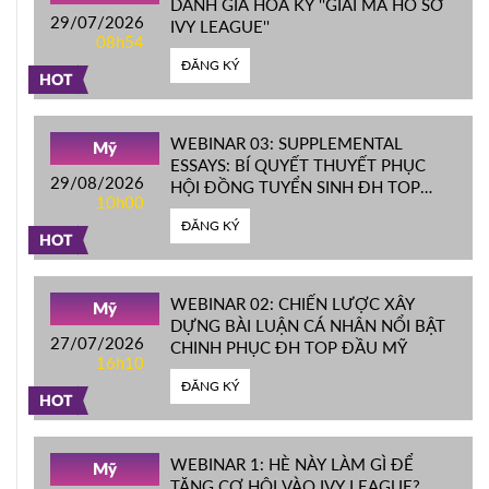
DANH GIÁ HOA KỲ ''GIẢI MÃ HỒ SƠ
29/07/2026
IVY LEAGUE''
08h54
ĐĂNG KÝ
HOT
WEBINAR 03: SUPPLEMENTAL
Mỹ
ESSAYS: BÍ QUYẾT THUYẾT PHỤC
29/08/2026
HỘI ĐỒNG TUYỂN SINH ĐH TOP
10h00
ĐẦU MỸ
ĐĂNG KÝ
HOT
WEBINAR 02: CHIẾN LƯỢC XÂY
Mỹ
DỰNG BÀI LUẬN CÁ NHÂN NỔI BẬT
27/07/2026
CHINH PHỤC ĐH TOP ĐẦU MỸ
16h10
ĐĂNG KÝ
HOT
WEBINAR 1: HÈ NÀY LÀM GÌ ĐỂ
Mỹ
TĂNG CƠ HỘI VÀO IVY LEAGUE?