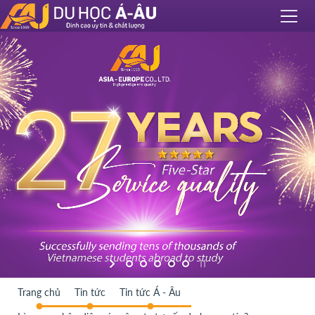
Trang chủ
Tin tức
Tin tức Á - Âu