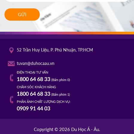
GỬI
52 Trần Huy Liệu, P. Phú Nhuận, TP.HCM
tuvan@duhocaau.vn
ĐIỆN THOẠI TƯ VẤN
1800 64 68 33
(Bấm phím 0)
CHĂM SÓC KHÁCH HÀNG
1800 64 68 33
(Bấm phím 1)
PHẢN ÁNH CHẤT LƯỢNG DỊCH VỤ:
0909 91 44 03
Copyright © 2026 Du Học Á - Âu.