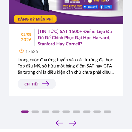
[TIN TỨC] SAT 1500+ Điểm: Liệu Đã
05/08
Đủ Để Chinh Phục Đại Học Harvard,
2026
Stanford Hay Cornell?
17h35
Trong cuộc đua ứng tuyển vào các trường đại học
Top đầu Mỹ, sở hữu một bảng điểm SAT hay GPA
ấn tượng chỉ là điều kiện cần chứ chưa phải điều
kiện đủ. Rất nhiều học sinh sở hữu điểm số gần
như tuyệt đối vẫn bị từ chối chỉ vì bài luận thiếu
CHI TIẾT
chiều sâu. Đâu là tiêu chí thực sự mà Ban tuyển
sinh các trường Ivy League tìm kiếm?
‹
›