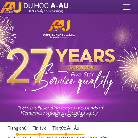
Trang chủ
Tin tức
Tin tức Á - Âu