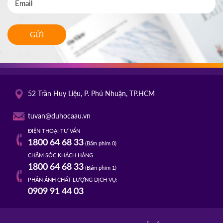
GỬI
52 Trần Huy Liệu, P. Phú Nhuận, TP.HCM
tuvan@duhocaau.vn
ĐIỆN THOẠI TƯ VẤN
1800 64 68 33
(Bấm phím 0)
CHĂM SÓC KHÁCH HÀNG
1800 64 68 33
(Bấm phím 1)
PHẢN ÁNH CHẤT LƯỢNG DỊCH VỤ:
0909 91 44 03