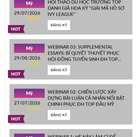
HỘI THẢO DU HỌC TRƯỜNG TOP
Mỹ
DANH GIÁ HOA KỲ ''GIẢI MÃ HỒ SƠ
29/07/2026
IVY LEAGUE''
08h54
ĐĂNG KÝ
HOT
WEBINAR 03: SUPPLEMENTAL
Mỹ
ESSAYS: BÍ QUYẾT THUYẾT PHỤC
29/08/2026
HỘI ĐỒNG TUYỂN SINH ĐH TOP
10h00
ĐẦU MỸ
ĐĂNG KÝ
HOT
WEBINAR 02: CHIẾN LƯỢC XÂY
Mỹ
DỰNG BÀI LUẬN CÁ NHÂN NỔI BẬT
27/07/2026
CHINH PHỤC ĐH TOP ĐẦU MỸ
16h10
ĐĂNG KÝ
HOT
WEBINAR 1: HÈ NÀY LÀM GÌ ĐỂ