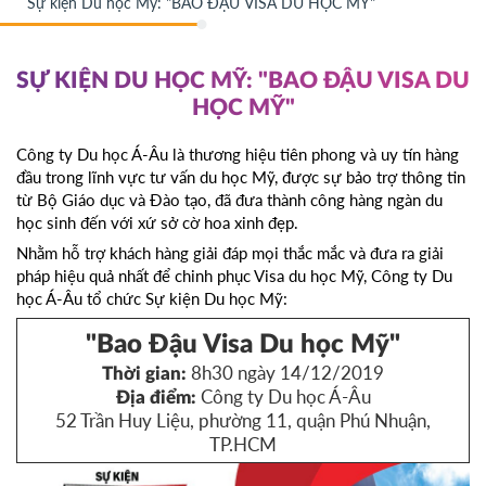
Sự kiện Du học Mỹ: "BAO ĐẬU VISA DU HỌC MỸ"
SỰ KIỆN DU HỌC MỸ: "BAO ĐẬU VISA DU
HỌC MỸ"
Công ty Du học Á-Âu là thương hiệu tiên phong và uy tín hàng
đầu trong lĩnh vực tư vấn du học Mỹ, được sự bảo trợ thông tin
từ Bộ Giáo dục và Đào tạo, đã đưa thành công hàng ngàn du
học sinh đến với xứ sở cờ hoa xinh đẹp.
Nhằm hỗ trợ khách hàng giải đáp mọi thắc mắc và đưa ra giải
pháp hiệu quả nhất để chinh phục Visa du học Mỹ, Công ty Du
học Á-Âu tổ chức Sự kiện Du học Mỹ:
"Bao Đậu Visa Du học Mỹ"
8h30 ngày 14/12/2019
Thời gian:
Công ty Du học Á-Âu
Địa điểm:
52 Trần Huy Liệu, phường 11, quận Phú Nhuận,
TP.HCM