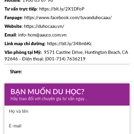
: 1900 63 67 96
Hotline
:
https://bit.ly/2X1DFoP
Tư vấn trực tiếp
:
https://www.facebook.com/tuvanduhocaau/
Fanpage
:
https://duhocaau.vn/
Website
:
info-hcm@aauco.com.vn
Email
:
https://bit.ly/348mbKc
Link map chỉ đường
9571 Castine Drive, Huntington Beach, CA
Văn phòng tại Mỹ:
92646 - Điện thoại: (001-714) 7636219
Share:
BẠN MUỐN DU HỌC?
Hãy trao đổi với chuyên gia tư vấn ngay .
Họ và tên
E-mail