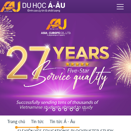
Trang chủ
Tin tức
Tin tức Á - Âu