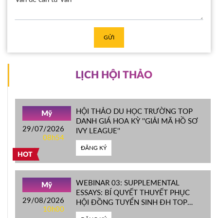
GỬI
LỊCH HỘI THẢO
HỘI THẢO DU HỌC TRƯỜNG TOP
Mỹ
DANH GIÁ HOA KỲ ''GIẢI MÃ HỒ SƠ
29/07/2026
IVY LEAGUE''
08h54
ĐĂNG KÝ
HOT
WEBINAR 03: SUPPLEMENTAL
Mỹ
ESSAYS: BÍ QUYẾT THUYẾT PHỤC
29/08/2026
HỘI ĐỒNG TUYỂN SINH ĐH TOP
10h00
ĐẦU MỸ