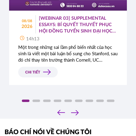
[WEBINAR 03] SUPPLEMENTAL
08/08
ESSAYS: BÍ QUYẾT THUYẾT PHỤC
2026
HỘI ĐỒNG TUYỂN SINH ĐẠI HỌC
TOP ĐẦU MỸ
14h13
Một trong những sai lầm phổ biến nhất của học
sinh là viết một bài luận bổ sung cho Stanford, sau
đó chỉ thay tên trường thành Cornell, UC
Berkeley, UCLA hoặc NYU.
CHI TIẾT
‹
›
BÁO CHÍ NÓI VỀ CHÚNG TÔI