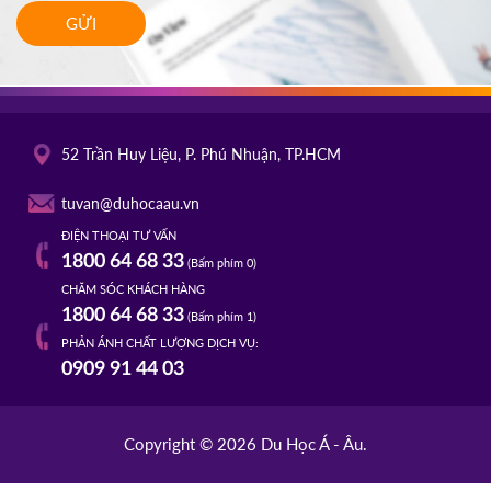
GỬI
52 Trần Huy Liệu, P. Phú Nhuận, TP.HCM
tuvan@duhocaau.vn
ĐIỆN THOẠI TƯ VẤN
1800 64 68 33
(Bấm phím 0)
CHĂM SÓC KHÁCH HÀNG
1800 64 68 33
(Bấm phím 1)
PHẢN ÁNH CHẤT LƯỢNG DỊCH VỤ:
0909 91 44 03
Copyright © 2026 Du Học Á - Âu.