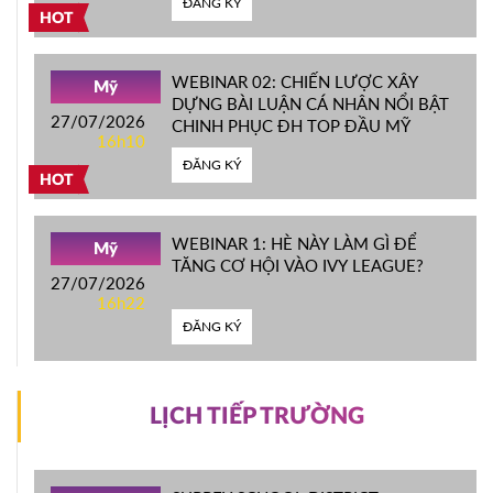
ĐĂNG KÝ
HOT
WEBINAR 02: CHIẾN LƯỢC XÂY
Mỹ
DỰNG BÀI LUẬN CÁ NHÂN NỔI BẬT
27/07/2026
CHINH PHỤC ĐH TOP ĐẦU MỸ
16h10
ĐĂNG KÝ
HOT
WEBINAR 1: HÈ NÀY LÀM GÌ ĐỂ
Mỹ
TĂNG CƠ HỘI VÀO IVY LEAGUE?
27/07/2026
16h22
ĐĂNG KÝ
LỊCH TIẾP TRƯỜNG