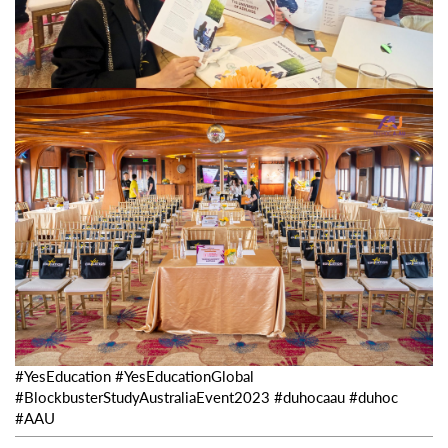
#YesEducation
#YesEducationGlobal
#BlockbusterStudyAustraliaEvent2023
#duhocaau
#duhoc
#AAU