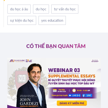
du học á âu
du học
tư vấn du học
sự kiện du học
yes education
CÓ THỂ BẠN QUAN TÂM