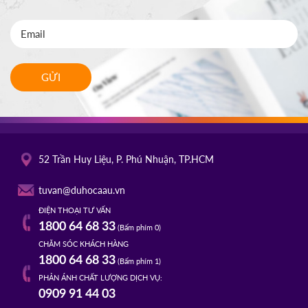
GỬI
52 Trần Huy Liệu, P. Phú Nhuận, TP.HCM
tuvan@duhocaau.vn
ĐIỆN THOẠI TƯ VẤN
1800 64 68 33
(Bấm phím 0)
CHĂM SÓC KHÁCH HÀNG
1800 64 68 33
(Bấm phím 1)
PHẢN ÁNH CHẤT LƯỢNG DỊCH VỤ:
0909 91 44 03