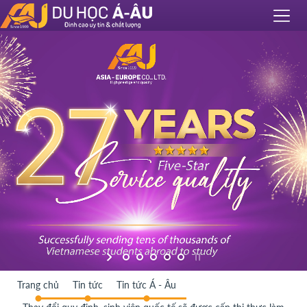
Trang chủ
Tin tức
Tin tức Á - Âu