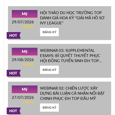
HỘI THẢO DU HỌC TRƯỜNG TOP
Mỹ
DANH GIÁ HOA KỲ ''GIẢI MÃ HỒ SƠ
29/07/2026
IVY LEAGUE''
08h54
ĐĂNG KÝ
HOT
WEBINAR 03: SUPPLEMENTAL
Mỹ
ESSAYS: BÍ QUYẾT THUYẾT PHỤC
29/08/2026
HỘI ĐỒNG TUYỂN SINH ĐH TOP
10h00
ĐẦU MỸ
ĐĂNG KÝ
HOT
WEBINAR 02: CHIẾN LƯỢC XÂY
Mỹ
DỰNG BÀI LUẬN CÁ NHÂN NỔI BẬT
27/07/2026
CHINH PHỤC ĐH TOP ĐẦU MỸ
16h10
ĐĂNG KÝ
HOT