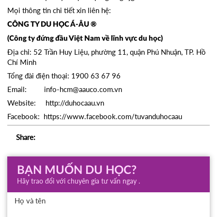
Mọi thông tin chi tiết xin liên hệ:
CÔNG TY DU HỌC Á-ÂU ®
(Công ty đứng đầu Việt Nam về lĩnh vực du học)
Địa chỉ: 52 Trần Huy Liệu, phường 11, quận Phú Nhuận, TP. Hồ
Chí Minh
Tổng đài điện thoại: 1900 63 67 96
Email: info-hcm@aauco.com.vn
Website: http://duhocaau.vn
Facebook: https://www.facebook.com/tuvanduhocaau
Share:
BẠN MUỐN DU HỌC?
Hãy trao đổi với chuyên gia tư vấn ngay .
Họ và tên