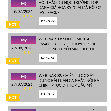
HỘI THẢO DU HỌC TRƯỜNG TOP
Mỹ
DANH GIÁ HOA KỲ ''GIẢI MÃ HỒ SƠ
29/07/2026
IVY LEAGUE''
08h54
ĐĂNG KÝ
HOT
WEBINAR 03: SUPPLEMENTAL
Mỹ
ESSAYS: BÍ QUYẾT THUYẾT PHỤC
29/08/2026
HỘI ĐỒNG TUYỂN SINH ĐH TOP
10h00
ĐẦU MỸ
ĐĂNG KÝ
HOT
WEBINAR 02: CHIẾN LƯỢC XÂY
Mỹ
DỰNG BÀI LUẬN CÁ NHÂN NỔI BẬT
27/07/2026
CHINH PHỤC ĐH TOP ĐẦU MỸ
16h10
ĐĂNG KÝ
HOT