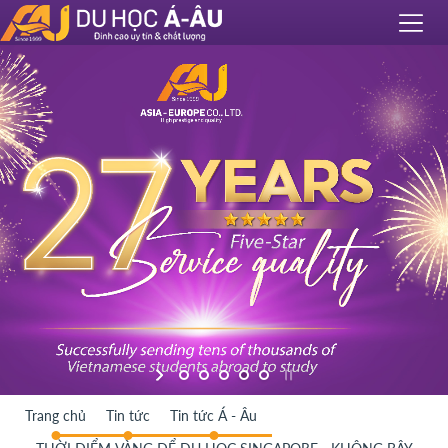
Trang chủ
Tin tức
Tin tức Á - Âu