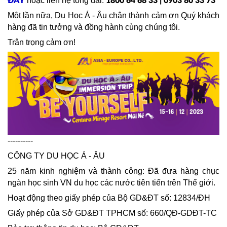
hoặc liên hệ tổng đài:
ĐÂY
1800 64 68 33 | 0903 80 33 73
Một lần nữa, Du Học Á - Âu chân thành cảm ơn Quý khách
hàng đã tin tưởng và đồng hành cùng chúng tôi.
Trân trọng cảm ơn!
----------
CÔNG TY DU HỌC Á - ÂU
25 năm kinh nghiệm và thành công: Đã đưa hàng chục
ngàn học sinh VN du học các nước tiên tiến trên Thế giới.
Hoạt động theo giấy phép của Bộ GD&ĐT số: 12834/ĐH
Giấy phép của Sở GD&ĐT TPHCM số: 660/QĐ-GDĐT-TC