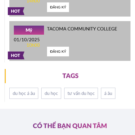
14h00
ĐĂNG KÝ
HOT
TACOMA COMMUNITY COLLEGE
Mỹ
01/10/2025
10h00
ĐĂNG KÝ
HOT
TAGS
du học á âu
du học
tư vấn du học
á âu
CÓ THỂ BẠN QUAN TÂM