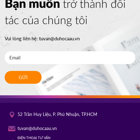
Bạn muốn
trở thành đối
tác của chúng tôi
Vui lòng liên hệ:
tuvan@duhocaau.vn
GỬI
52 Trần Huy Liệu, P. Phú Nhuận, TP.HCM
tuvan@duhocaau.vn
ĐIỆN THOẠI TƯ VẤN