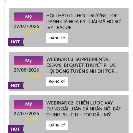
HỘI THẢO DU HỌC TRƯỜNG TOP
Mỹ
DANH GIÁ HOA KỲ ''GIẢI MÃ HỒ SƠ
29/07/2026
IVY LEAGUE''
08h54
ĐĂNG KÝ
HOT
WEBINAR 03: SUPPLEMENTAL
Mỹ
ESSAYS: BÍ QUYẾT THUYẾT PHỤC
29/08/2026
HỘI ĐỒNG TUYỂN SINH ĐH TOP
10h00
ĐẦU MỸ
ĐĂNG KÝ
HOT
WEBINAR 02: CHIẾN LƯỢC XÂY
Mỹ
DỰNG BÀI LUẬN CÁ NHÂN NỔI BẬT
27/07/2026
CHINH PHỤC ĐH TOP ĐẦU MỸ
16h10
ĐĂNG KÝ
HOT