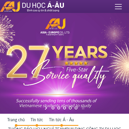
Trang chủ
Tin tức
Tin tức Á - Âu