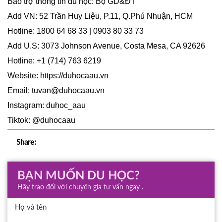
Bảo trợ thông tin du học: Bộ GD&ĐT
Add VN: 52 Trần Huy Liệu, P.11, Q.Phú Nhuận, HCM
Hotline: 1800 64 68 33 | 0903 80 33 73
Add U.S: 3073 Johnson Avenue, Costa Mesa, CA 92626
Hotline: +1 (714) 763 6219
Website:
https://duhocaau.vn
Email: tuvan@duhocaau.vn
Instagram: duhoc_aau
Tiktok: @duhocaau
Share:
BẠN MUỐN DU HỌC?
Hãy trao đổi với chuyên gia tư vấn ngay .
Họ và tên